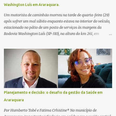
Washington Luís em Araraquara.
Um motorista de caminhão morreu na tarde de quarta-feira (29)
após sofrer um mal súbito enquanto estava no interior do veículo,
estacionado no pátio de um posto de serviços às margens da
Rodovia Washington Luís (SP-310), na altura do km 261, em
Araraquara. De acordo com informações da Artesp, a
concessionária foi acionada por meio do telefone 0800 após
relatos de que havia um condutor inconsciente dentro de um
caminhão. Equipes de resgate foram rapidamente deslocadas ao
local e encontraram a vítima em parada cardiorrespiratória. Os
socorristas iniciaram imediatamente as manobras de reanimação
cardiopulmonar (RCP), porém, apesar de todos os esforços, o
motorista não respondeu aos procedimentos. Às 17h03, médicos
da Unidade de Suporte Avançado constataram o óbito da vítima.
Planejamento e decisão: o desafio da gestão da Saúde em
Fonte: São Carlos Agora
Araraquara
Por Humberto Tobé e Fatima Crhistine* No município de