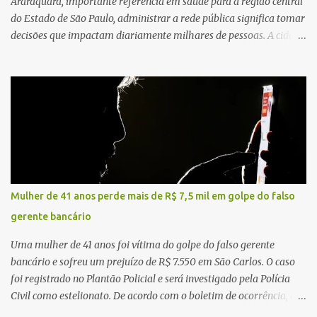
Araraquara, importante referência em saúde para a região central
do Estado de São Paulo, administrar a rede pública significa tomar
decisões que impactam diariamente milhares de pessoas. A cidade
concentra hospitais, unidades especializadas e serviços de média e
alta complexidade que atendem pacientes não apenas do
município, mas também de diversas cidades do entorno,
ampliando significativamente a responsabilidade da gestão sobre
o Sistema Único de Saúde (SUS). Nos últimos anos, o Governo
Federal tem ampliado investimentos destinados ao fortalecimento
da atenção básica, da infraestrutura hospitalar e da
regionalização dos serviços de saúde. Entretanto, em um cenário
de demandas crescentes e recursos necessariamente limitados, a
Mulher de 41 anos perde mais de R$ 7,5 mil em golpe do falso
principal missão da gestão pública não é apenas investir mais,
gerente bancário
mas decidir melhor onde investir para produzir o maior benefício
possível à população. Essa reflexão encontra respaldo tanto na
Uma mulher de 41 anos foi vítima do golpe do falso gerente
teoria da admini...
bancário e sofreu um prejuízo de R$ 7.550 em São Carlos. O caso
foi registrado no Plantão Policial e será investigado pela Polícia
Civil como estelionato. De acordo com o boletim de ocorrência, a
vítima recebeu contato pelo WhatsApp de um homem que