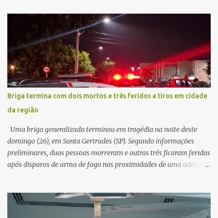
afirmava ser o novo gerente da conta bancária da empresa. O
suspeito alegou que seria necessário atualizar o cadastro da conta
e passou a orientar a vítima sobre os procedimentos que deveriam
ser realizados. Dias depois, o golpista enviou um documento em
PDF simulando uma comunicação oficial da instituição financeira.
Na sequência, entrou em contato por telefone e encaminhou um
link, orientando a vítima a acessá-lo pelo computador para
concluir a suposta atualização cadastral. Após realizar o
Briga termina com dois mortos e três feridos a tiros em cidade
procedimento, a conta bancária ficou bloqueada por algumas
da região
horas. Sem conseguir acessar o sistema, a vítima tentou
novamente contato com o suposto gerente, mas não obteve
Uma briga generalizada terminou em tragédia na noite deste
resposta. Na segunda-fe...
domingo (26), em Santa Gertrudes (SP). Segundo informações
preliminares, duas pessoas morreram e outras três ficaram feridas
após disparos de arma de fogo nas proximidades de uma adega. O
caso aconteceu por volta das 20h40, na região da Avenida João
Vitte. De acordo com as primeiras informações, a confusão teria
começado dentro do estabelecimento e se estendido para a área
externa, quando dois homens armados passaram a efetuar