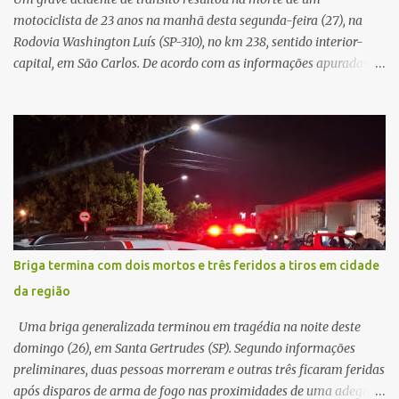
teoria da admini...
motociclista de 23 anos na manhã desta segunda-feira (27), na
Rodovia Washington Luís (SP-310), no km 238, sentido interior-
capital, em São Carlos. De acordo com as informações apuradas no
local, a vítima conduzia uma motocicleta quando acabou colidindo
na traseira de um Jeep Renegade. Segundo relato da condutora do
veículo, o trânsito estava lento e congestionado devido a obras
realizadas na rodovia, momento em que ocorreu o impacto. Com
a violência da colisão, o motociclista foi arremessado ao solo.
Testemunhas relataram que o capacete teria se desprendido
durante o acidente. O jovem sofreu ferimentos gravíssimos e
morreu ainda no local. Equipes de resgate e de atendimento da
concessionária responsável pela rodovia foram acionadas e
Briga termina com dois mortos e três feridos a tiros em cidade
realizaram a sinalização da via, além de prestarem socorro à
da região
vítima. No entanto, o óbito foi constatado ainda no local do
acidente. A Polícia Militar Rodoviária compareceu para o registro
Uma briga generalizada terminou em tragédia na noite deste
da ocorrência...
domingo (26), em Santa Gertrudes (SP). Segundo informações
preliminares, duas pessoas morreram e outras três ficaram feridas
após disparos de arma de fogo nas proximidades de uma adega. O