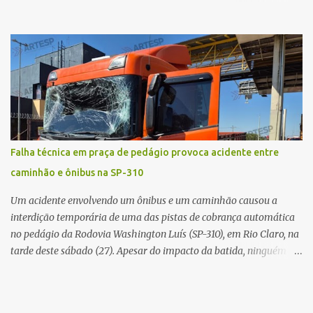
caso aconteceu por volta das 20h40, na região da Avenida João
Vitte. De acordo com as primeiras informações, a confusão teria
começado dentro do estabelecimento e se estendido para a área
externa, quando dois homens armados passaram a efetuar
diversos disparos. Duas vítimas morreram ainda no local. Outras
três pessoas foram baleadas e socorridas. Até o momento, não
foram divulgadas informações oficiais sobre o estado de saúde dos
feridos. Equipes da Polícia Militar de Santa Gertrudes atenderam a
ocorrência e isolaram a área para o trabalho da perícia. Até a
Falha técnica em praça de pedágio provoca acidente entre
última atualização, nenhum suspeito havia sido preso. A Polícia
caminhão e ônibus na SP-310
Civil investigará a motivação da briga, a autoria dos disparos e as
circunstâncias do crime. A ocorrência segue em anda...
Um acidente envolvendo um ônibus e um caminhão causou a
interdição temporária de uma das pistas de cobrança automática
no pedágio da Rodovia Washington Luís (SP-310), em Rio Claro, na
tarde deste sábado (27). Apesar do impacto da batida, ninguém
ficou ferido. A ocorrência foi registrada por volta das 12h16, no
quilômetro 182, sentido norte. Segundo informações do Centro de
Controle Operacional (CCO) da concessionária Eixo SP, o acidente