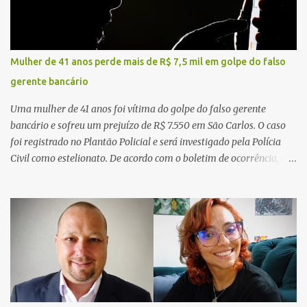
Mulher de 41 anos perde mais de R$ 7,5 mil em golpe do falso
gerente bancário
Uma mulher de 41 anos foi vítima do golpe do falso gerente
bancário e sofreu um prejuízo de R$ 7.550 em São Carlos. O caso
foi registrado no Plantão Policial e será investigado pela Polícia
Civil como estelionato. De acordo com o boletim de ocorrência, a
vítima recebeu contato pelo WhatsApp de um homem que
afirmava ser o novo gerente da conta bancária da empresa. O
suspeito alegou que seria necessário atualizar o cadastro da conta
e passou a orientar a vítima sobre os procedimentos que deveriam
ser realizados. Dias depois, o golpista enviou um documento em
PDF simulando uma comunicação oficial da instituição financeira.
Na sequência, entrou em contato por telefone e encaminhou um
link, orientando a vítima a acessá-lo pelo computador para
concluir a suposta atualização cadastral. Após realizar o