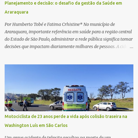
Planejamento e decisão: o desafio da gestão da Saúde em
procedimento, a conta bancária ficou bloqueada por algumas
Araraquara
horas. Sem conseguir acessar o sistema, a vítima tentou
novamente contato com o suposto gerente, mas não obteve
Por Humberto Tobé e Fatima Crhistine* No município de
resposta. Na segunda-fe...
Araraquara, importante referência em saúde para a região central
do Estado de São Paulo, administrar a rede pública significa tomar
decisões que impactam diariamente milhares de pessoas. A cidade
concentra hospitais, unidades especializadas e serviços de média e
alta complexidade que atendem pacientes não apenas do
município, mas também de diversas cidades do entorno,
ampliando significativamente a responsabilidade da gestão sobre
o Sistema Único de Saúde (SUS). Nos últimos anos, o Governo
Federal tem ampliado investimentos destinados ao fortalecimento
da atenção básica, da infraestrutura hospitalar e da
regionalização dos serviços de saúde. Entretanto, em um cenário
de demandas crescentes e recursos necessariamente limitados, a
Motociclista de 23 anos perde a vida após colisão traseira na
principal missão da gestão pública não é apenas investir mais,
Washington Luís em São Carlos
mas decidir melhor onde investir para produzir o maior benefício
possível à população. Essa reflexão encontra respaldo tanto na
Um grave acidente de trânsito resultou na morte de um