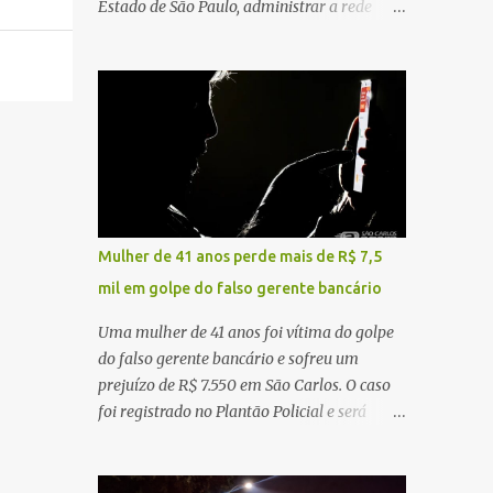
Estado de São Paulo, administrar a rede
constataram o óbito da vítima. Fonte: São
pública significa tomar decisões que
Carlos Agora
impactam diariamente milhares de pessoas.
A cidade concentra hospitais, unidades
especializadas e serviços de média e alta
complexidade que atendem pacientes não
apenas do município, mas também de
diversas cidades do entorno, ampliando
significativamente a responsabilidade da
gestão sobre o Sistema Único de Saúde
Mulher de 41 anos perde mais de R$ 7,5
(SUS). Nos últimos anos, o Governo Federal
mil em golpe do falso gerente bancário
tem ampliado investimentos destinados ao
fortalecimento da atenção básica, da
Uma mulher de 41 anos foi vítima do golpe
infraestrutura hospitalar e da
do falso gerente bancário e sofreu um
regionalização dos serviços de saúde.
prejuízo de R$ 7.550 em São Carlos. O caso
Entretanto, em um cenário de demandas
foi registrado no Plantão Policial e será
crescentes e recursos necessariamente
investigado pela Polícia Civil como
limitados, a principal missão da gestão
estelionato. De acordo com o boletim de
pública não é apenas investir mais, mas
ocorrência, a vítima recebeu contato pelo