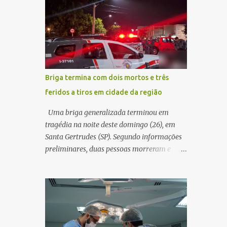
decidir melhor onde investir para produzir o
WhatsApp de um homem que afirmava ser
maior benefício possível à população. Essa
o novo gerente da conta bancária da
reflexão encontra respaldo tanto na teoria
empresa. O suspeito alegou que seria
da admini...
necessário atualizar o cadastro da conta e
passou a orientar a vítima sobre os
procedimentos que deveriam ser realizados.
Briga termina com dois mortos e três
Dias depois, o golpista enviou um
feridos a tiros em cidade da região
documento em PDF simulando uma
comunicação oficial da instituição
Uma briga generalizada terminou em
financeira. Na sequência, entrou em contato
tragédia na noite deste domingo (26), em
por telefone e encaminhou um link,
Santa Gertrudes (SP). Segundo informações
orientando a vítima a acessá-lo pelo
preliminares, duas pessoas morreram e
computador para concluir a suposta
outras três ficaram feridas após disparos de
atualização cadastral. Após realizar o
arma de fogo nas proximidades de uma
procedimento, a conta bancária ficou
adega. O caso aconteceu por volta das
bloqueada por algumas horas. Sem
20h40, na região da Avenida João Vitte. De
conseguir acessar o sistema, a vítima tentou
acordo com as primeiras informações, a
novamente contato com o suposto gerente,
confusão teria começado dentro do