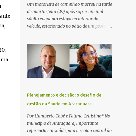
Um motorista de caminhão morreu na tarde
a
de quarta-feira (29) após sofrer um mal
rante
súbito enquanto estava no interior do
na,
veículo, estacionado no pátio de um posto de
serviços às margens da Rodovia Washington
Luís (SP-310), na altura do km 261, em
Araraquara. De acordo com informações da
20.
Artesp, a concessionária foi acionada por
tima
meio do telefone 0800 após relatos de que
havia um condutor inconsciente dentro de
um caminhão. Equipes de resgate foram
rapidamente deslocadas ao local e
encontraram a vítima em parada
Planejamento e decisão: o desafio da
cardiorrespiratória. Os socorristas iniciaram
gestão da Saúde em Araraquara
imediatamente as manobras de reanimação
cardiopulmonar (RCP), porém, apesar de
Por Humberto Tobé e Fatima Crhistine* No
todos os esforços, o motorista não
município de Araraquara, importante
respondeu aos procedimentos. Às 17h03,
referência em saúde para a região central do
médicos da Unidade de Suporte Avançado