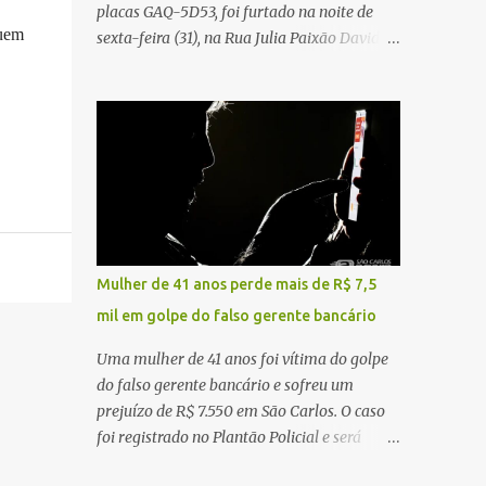
placas GAQ-5D53, foi furtado na noite de
Carlos Agora
quem
sexta-feira (31), na Rua Julia Paixão David,
no bairro Zavaglia, em São Carlos. De
acordo com o boletim de ocorrência, o
motorista seguia pela via quando o veículo
apresentou uma pane elétrica no painel,
deixando de funcionar e impossibilitando
uma nova partida. Ainda segundo o registro
policial, o condutor estacionou o carro,
certificou-se de que todas as portas estavam
trancadas, permaneceu com a chave de
Mulher de 41 anos perde mais de R$ 7,5
ignição e se ausentou do local por cerca de
mil em golpe do falso gerente bancário
dez minutos para buscar ajuda. Ao retornar,
constatou que o automóvel havia
Uma mulher de 41 anos foi vítima do golpe
desaparecido. A vítima realizou buscas pelas
do falso gerente bancário e sofreu um
imediações, mas não conseguiu localizar o
prejuízo de R$ 7.550 em São Carlos. O caso
veículo. Conforme o boletim, um menino de
foi registrado no Plantão Policial e será
aproximadamente 10 anos relatou ter visto
investigado pela Polícia Civil como
a Spin passando pelo local fazendo um forte