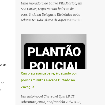
Uma moradora do bairro Vila Marigo, em
São Carlos, registrou um boletim de
ocorrência na Delegacia Eletrônica após
relatar ter sido vítima de agressões verbais
durante a entrega de um pedido por um
entregador de aplicativo. Segundo o boletim,
o caso ocorreu por volta das 17h de sexta-
feira (31). A mulher afirmou que o
entregador teria acionado o interfone de
forma equivocada e, em seguida, passou a
gritar em frente ao prédio, chamando a
so de
atenção de moradores e de pessoas que
estavam nas proximidades. Ainda conforme
Carro apresenta pane, é deixado por
o registro policial, a vítima relatou que, ao
poucos minutos e acaba furtado no
receber a entrega, voltou a ser ofendida com
 de
Zavaglia
palavras de baixo calão e insultos. Ela
,
informou à Polícia Civil que mora sozinha e
Um automóvel Chevrolet Spin 1.8 LT
que se sentiu ameaçada, coagida e
Adventure, cinza, ano/modelo 2017/2018,
humilhada com a situação. Fonte: São