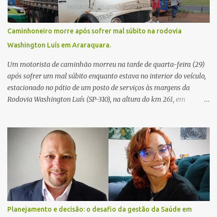
Caminhoneiro morre após sofrer mal súbito na rodovia
Washington Luís em Araraquara.
Um motorista de caminhão morreu na tarde de quarta-feira (29)
após sofrer um mal súbito enquanto estava no interior do veículo,
estacionado no pátio de um posto de serviços às margens da
Rodovia Washington Luís (SP-310), na altura do km 261, em
Araraquara. De acordo com informações da Artesp, a
concessionária foi acionada por meio do telefone 0800 após
relatos de que havia um condutor inconsciente dentro de um
caminhão. Equipes de resgate foram rapidamente deslocadas ao
local e encontraram a vítima em parada cardiorrespiratória. Os
socorristas iniciaram imediatamente as manobras de reanimação
cardiopulmonar (RCP), porém, apesar de todos os esforços, o
motorista não respondeu aos procedimentos. Às 17h03, médicos
da Unidade de Suporte Avançado constataram o óbito da vítima.
Planejamento e decisão: o desafio da gestão da Saúde em
Fonte: São Carlos Agora