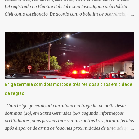
foi registrado no Plantão Policial e será investigado pela Polícia
Civil como estelionato. De acordo com o boletim de ocorrência, a
vítima recebeu contato pelo WhatsApp de um homem que
afirmava ser o novo gerente da conta bancária da empresa. O
suspeito alegou que seria necessário atualizar o cadastro da conta
e passou a orientar a vítima sobre os procedimentos que deveriam
ser realizados. Dias depois, o golpista enviou um documento em
PDF simulando uma comunicação oficial da instituição financeira.
Na sequência, entrou em contato por telefone e encaminhou um
link, orientando a vítima a acessá-lo pelo computador para
concluir a suposta atualização cadastral. Após realizar o
Briga termina com dois mortos e três feridos a tiros em cidade
procedimento, a conta bancária ficou bloqueada por algumas
da região
horas. Sem conseguir acessar o sistema, a vítima tentou
novamente contato com o suposto gerente, mas não obteve
Uma briga generalizada terminou em tragédia na noite deste
resposta. Na segunda-fe...
domingo (26), em Santa Gertrudes (SP). Segundo informações
preliminares, duas pessoas morreram e outras três ficaram feridas
após disparos de arma de fogo nas proximidades de uma adega. O
caso aconteceu por volta das 20h40, na região da Avenida João