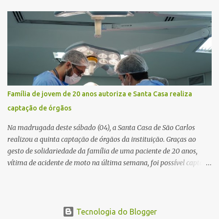
Vitte. De acordo com as primeiras informações, a confusão teria
começado dentro do estabelecimento e se estendido para a área
externa, quando dois homens armados passaram a efetuar
diversos disparos. Duas vítimas morreram ainda no local. Outras
três pessoas foram baleadas e socorridas. Até o momento, não
foram divulgadas informações oficiais sobre o estado de saúde dos
feridos. Equipes da Polícia Militar de Santa Gertrudes atenderam a
ocorrência e isolaram a área para o trabalho da perícia. Até a
Família de jovem de 20 anos autoriza e Santa Casa realiza
última atualização, nenhum suspeito havia sido preso. A Polícia
captação de órgãos
Civil investigará a motivação da briga, a autoria dos disparos e as
circunstâncias do crime. A ocorrência segue em anda...
Na madrugada deste sábado (04), a Santa Casa de São Carlos
realizou a quinta captação de órgãos da instituição. Graças ao
gesto de solidariedade da família de uma paciente de 20 anos,
vítima de acidente de moto na última semana, foi possível captar o
coração, os rins e as córneas, possibilitando que até cinco pessoas
tenham uma nova oportunidade de vida por meio do transplante.
Por se tratar de um órgão com curto tempo de preservação, a
equipe responsável pela captação do coração chegou a São Carlos
Tecnologia do Blogger