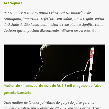
Araraquara
Por Humberto Tobé e Fatima Crhistine* No município de
Araraquara, importante referência em saúde para a região central
do Estado de São Paulo, administrar a rede pública significa tomar
decisões que impactam diariamente milhares de pessoas. A cidade
concentra hospitais, unidades especializadas e serviços de média e
alta complexidade que atendem pacientes não apenas do
município, mas também de diversas cidades do entorno,
ampliando significativamente a responsabilidade da gestão sobre
o Sistema Único de Saúde (SUS). Nos últimos anos, o Governo
Federal tem ampliado investimentos destinados ao fortalecimento
da atenção básica, da infraestrutura hospitalar e da
regionalização dos serviços de saúde. Entretanto, em um cenário
de demandas crescentes e recursos necessariamente limitados, a
Mulher de 41 anos perde mais de R$ 7,5 mil em golpe do falso
principal missão da gestão pública não é apenas investir mais,
gerente bancário
mas decidir melhor onde investir para produzir o maior benefício
possível à população. Essa reflexão encontra respaldo tanto na
Uma mulher de 41 anos foi vítima do golpe do falso gerente
teoria da admini...
bancário e sofreu um prejuízo de R$ 7.550 em São Carlos. O caso