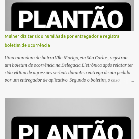
Mulher diz ter sido humilhada por entregador e registra
boletim de ocorrência
Uma moradora do bairro Vila Marigo, em São Carlos, registrou
um boletim de ocorrência na Delegacia Eletrônica após relatar ter
sido vítima de agressões verbais durante a entrega de um pedido
por um entregador de aplicativo. Segundo o boletim, o caso
ocorreu por volta das 17h de sexta-feira (31). A mulher afirmou
que o entregador teria acionado o interfone de forma equivocada
e, em seguida, passou a gritar em frente ao prédio, chamando a
atenção de moradores e de pessoas que estavam nas
proximidades. Ainda conforme o registro policial, a vítima relatou
que, ao receber a entrega, voltou a ser ofendida com palavras de
baixo calão e insultos. Ela informou à Polícia Civil que mora