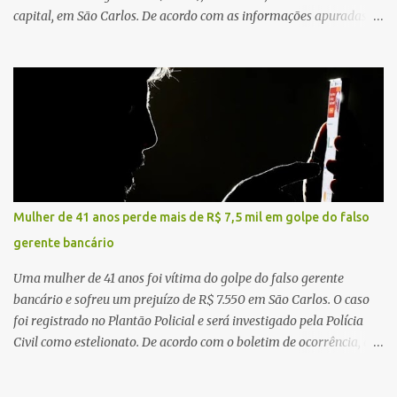
capital, em São Carlos. De acordo com as informações apuradas no
local, a vítima conduzia uma motocicleta quando acabou colidindo
na traseira de um Jeep Renegade. Segundo relato da condutora do
veículo, o trânsito estava lento e congestionado devido a obras
realizadas na rodovia, momento em que ocorreu o impacto. Com
a violência da colisão, o motociclista foi arremessado ao solo.
Testemunhas relataram que o capacete teria se desprendido
durante o acidente. O jovem sofreu ferimentos gravíssimos e
morreu ainda no local. Equipes de resgate e de atendimento da
concessionária responsável pela rodovia foram acionadas e
Mulher de 41 anos perde mais de R$ 7,5 mil em golpe do falso
realizaram a sinalização da via, além de prestarem socorro à
gerente bancário
vítima. No entanto, o óbito foi constatado ainda no local do
acidente. A Polícia Militar Rodoviária compareceu para o registro
Uma mulher de 41 anos foi vítima do golpe do falso gerente
da ocorrência...
bancário e sofreu um prejuízo de R$ 7.550 em São Carlos. O caso
foi registrado no Plantão Policial e será investigado pela Polícia
Civil como estelionato. De acordo com o boletim de ocorrência, a
vítima recebeu contato pelo WhatsApp de um homem que
afirmava ser o novo gerente da conta bancária da empresa. O