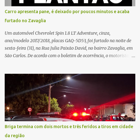
sozinha e que se sentiu ameaçada, coagida e humilhada com a
situação. Fonte: São Carlos Agora
Carro apresenta pane, é deixado por poucos minutos e acaba
furtado no Zavaglia
Um automóvel Chevrolet Spin 1.8 LT Adventure, cinza,
ano/modelo 2017/2018, placas GAQ-5D53, foi furtado na noite de
sexta-feira (31), na Rua Julia Paixão David, no bairro Zavaglia, em
São Carlos. De acordo com o boletim de ocorrência, o motorista
seguia pela via quando o veículo apresentou uma pane elétrica no
painel, deixando de funcionar e impossibilitando uma nova
partida. Ainda segundo o registro policial, o condutor estacionou o
carro, certificou-se de que todas as portas estavam trancadas,
permaneceu com a chave de ignição e se ausentou do local por
cerca de dez minutos para buscar ajuda. Ao retornar, constatou
que o automóvel havia desaparecido. A vítima realizou buscas
pelas imediações, mas não conseguiu localizar o veículo.
Conforme o boletim, um menino de aproximadamente 10 anos
Briga termina com dois mortos e três feridos a tiros em cidade
relatou ter visto a Spin passando pelo local fazendo um forte ruído,
da região
característica compatível com o problema mecânico que o veículo