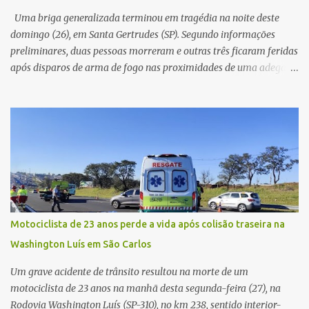
já apresentava antes do furto. O carro possui seguro e, segundo a
Uma briga generalizada terminou em tragédia na noite deste
v...
domingo (26), em Santa Gertrudes (SP). Segundo informações
preliminares, duas pessoas morreram e outras três ficaram feridas
após disparos de arma de fogo nas proximidades de uma adega. O
caso aconteceu por volta das 20h40, na região da Avenida João
Vitte. De acordo com as primeiras informações, a confusão teria
começado dentro do estabelecimento e se estendido para a área
externa, quando dois homens armados passaram a efetuar
diversos disparos. Duas vítimas morreram ainda no local. Outras
três pessoas foram baleadas e socorridas. Até o momento, não
foram divulgadas informações oficiais sobre o estado de saúde dos
feridos. Equipes da Polícia Militar de Santa Gertrudes atenderam a
ocorrência e isolaram a área para o trabalho da perícia. Até a
Motociclista de 23 anos perde a vida após colisão traseira na
última atualização, nenhum suspeito havia sido preso. A Polícia
Washington Luís em São Carlos
Civil investigará a motivação da briga, a autoria dos disparos e as
circunstâncias do crime. A ocorrência segue em anda...
Um grave acidente de trânsito resultou na morte de um
motociclista de 23 anos na manhã desta segunda-feira (27), na
Rodovia Washington Luís (SP-310), no km 238, sentido interior-