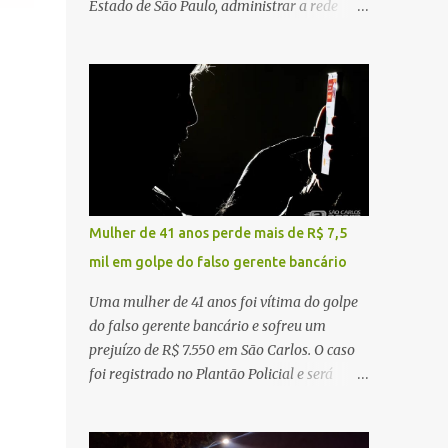
Estado de São Paulo, administrar a rede
constataram o óbito da vítima. Fonte: São
pública significa tomar decisões que
Carlos Agora
impactam diariamente milhares de pessoas.
A cidade concentra hospitais, unidades
especializadas e serviços de média e alta
complexidade que atendem pacientes não
apenas do município, mas também de
diversas cidades do entorno, ampliando
significativamente a responsabilidade da
gestão sobre o Sistema Único de Saúde
Mulher de 41 anos perde mais de R$ 7,5
(SUS). Nos últimos anos, o Governo Federal
mil em golpe do falso gerente bancário
tem ampliado investimentos destinados ao
fortalecimento da atenção básica, da
Uma mulher de 41 anos foi vítima do golpe
infraestrutura hospitalar e da
do falso gerente bancário e sofreu um
regionalização dos serviços de saúde.
prejuízo de R$ 7.550 em São Carlos. O caso
Entretanto, em um cenário de demandas
foi registrado no Plantão Policial e será
crescentes e recursos necessariamente
investigado pela Polícia Civil como
limitados, a principal missão da gestão
estelionato. De acordo com o boletim de
pública não é apenas investir mais, mas
ocorrência, a vítima recebeu contato pelo