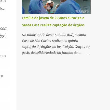
rio
mas não obteve resposta. Na segunda-fe...
estabelecimento e se estendido para a área
lsa
externa, quando dois homens armados
passaram a efetuar diversos disparos. Duas
Família de jovem de 20 anos autoriza e
vítimas morreram ainda no local. Outras
Santa Casa realiza captação de órgãos
três pessoas foram baleadas e socorridas.
l com
Até o momento, não foram divulgadas
Na madrugada deste sábado (04), a Santa
ção
”,
informações oficiais sobre o estado de saúde
Casa de São Carlos realizou a quinta
dos feridos. Equipes da Polícia Militar de
captação de órgãos da instituição. Graças ao
Santa Gertrudes atenderam a ocorrência e
gesto de solidariedade da família de uma
aso
isolaram a área para o trabalho da perícia.
paciente de 20 anos, vítima de acidente de
Até a última atualização, nenhum suspeito
moto na última semana, foi possível captar
havia sido preso. A Polícia Civil investigará a
o coração, os rins e as córneas, possibilitando
motivação da briga, a autoria dos disparos e
um
que até cinco pessoas tenham uma nova
as circunstâncias do crime. A ocorrência
oportunidade de vida por meio do
segue em anda...
transplante. Por se tratar de um órgão com
curto tempo de preservação, a equipe
responsável pela captação do coração
chegou a São Carlos em uma aeronave da