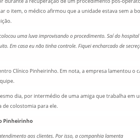
r durante a recuperação de um procedimento pós-operató
locar o item, o médico afirmou que a unidade estava sem a bo
ição.
 colocou uma luva improvisando o procedimento. Saí do hospita
to. Em casa eu não tinha controle. Fiquei encharcado de secre
tro Clínico Pinheirinho. Em nota, a empresa lamentou o c
quipe.
 mesmo dia, por intermédio de uma amiga que trabalha em 
a de colostomia para ele.
o Pinheirinho
atendimento aos clientes. Por isso, a companhia lamenta