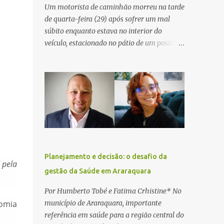
Um motorista de caminhão morreu na tarde
de quarta-feira (29) após sofrer um mal
súbito enquanto estava no interior do
veículo, estacionado no pátio de um posto de
serviços às margens da Rodovia Washington
Luís (SP-310), na altura do km 261, em
Araraquara. De acordo com informações da
Artesp, a concessionária foi acionada por
meio do telefone 0800 após relatos de que
havia um condutor inconsciente dentro de
um caminhão. Equipes de resgate foram
rapidamente deslocadas ao local e
encontraram a vítima em parada
Planejamento e decisão: o desafio da
cardiorrespiratória. Os socorristas iniciaram
 pela
gestão da Saúde em Araraquara
imediatamente as manobras de reanimação
cardiopulmonar (RCP), porém, apesar de
Por Humberto Tobé e Fatima Crhistine* No
todos os esforços, o motorista não
município de Araraquara, importante
tomia
respondeu aos procedimentos. Às 17h03,
referência em saúde para a região central do
médicos da Unidade de Suporte Avançado