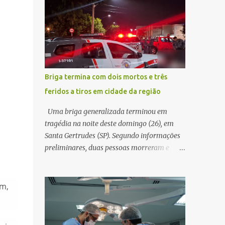
decidir melhor onde investir para produzir o
WhatsApp de um homem que afirmava ser
maior benefício possível à população. Essa
o novo gerente da conta bancária da
reflexão encontra respaldo tanto na teoria
empresa. O suspeito alegou que seria
da admini...
necessário atualizar o cadastro da conta e
passou a orientar a vítima sobre os
procedimentos que deveriam ser realizados.
Briga termina com dois mortos e três
Dias depois, o golpista enviou um
feridos a tiros em cidade da região
documento em PDF simulando uma
comunicação oficial da instituição
Uma briga generalizada terminou em
financeira. Na sequência, entrou em contato
tragédia na noite deste domingo (26), em
por telefone e encaminhou um link,
Santa Gertrudes (SP). Segundo informações
orientando a vítima a acessá-lo pelo
preliminares, duas pessoas morreram e
computador para concluir a suposta
outras três ficaram feridas após disparos de
atualização cadastral. Após realizar o
arma de fogo nas proximidades de uma
procedimento, a conta bancária ficou
adega. O caso aconteceu por volta das
em,
bloqueada por algumas horas. Sem
20h40, na região da Avenida João Vitte. De
conseguir acessar o sistema, a vítima tentou
acordo com as primeiras informações, a
novamente contato com o suposto gerente,
confusão teria começado dentro do