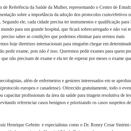
ro de Referência da Saúde da Mulher, representando o Centro de Estudo
sentação sobre a importância da adoção dos protocolos custo/efetivos 
egundo ele, cada cidade precisa ter instrumentos e qualificação para l
undo para um grande hospital, que ficará sobrecarregado e não vai te
 É preciso saber as condições que podemos eliminar para sermos mais
mos hoje diretrizes internacionais para ninguém chegar em determinad
ão pedir exame, pois não é isso. Queremos pedir exames para quem pre
te que não precisam de exame e ela ter de esperar por meses o exame qu
necologistas, além de enfermeiros e gestores interessados em se aprofun
a (protocolo europeu e canadense). Oferecido gratuitamente, todo o even
u capacitar profissionais da área da saúde para triagem resolutiva de le
evitando referenciar casos benignos e priorizando os casos suspeitos de
Luiz Henrique Gebrim e especialistas como o Dr. Roney Cesar Sinirini 