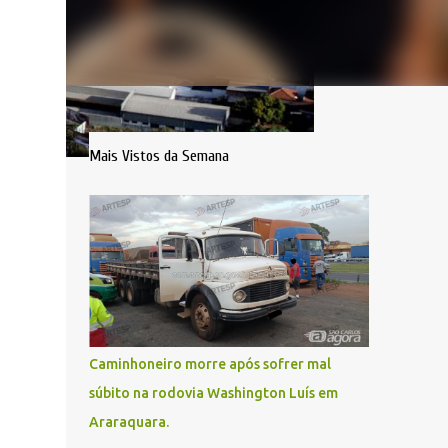
Mais Vistos da Semana
Caminhoneiro morre após sofrer mal
súbito na rodovia Washington Luís em
Araraquara.