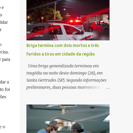
decidir melhor onde investir para produzir o
WhatsApp de um homem que afirmava ser
 e
maior benefício possível à população. Essa
o novo gerente da conta bancária da
no
reflexão encontra respaldo tanto na teoria
empresa. O suspeito alegou que seria
idar
da admini...
necessário atualizar o cadastro da conta e
r
passou a orientar a vítima sobre os
procedimentos que deveriam ser realizados.
o
Briga termina com dois mortos e três
Dias depois, o golpista enviou um
cisa.
feridos a tiros em cidade da região
documento em PDF simulando uma
e para
comunicação oficial da instituição
Uma briga generalizada terminou em
financeira. Na sequência, entrou em contato
tragédia na noite deste domingo (26), em
por telefone e encaminhou um link,
Santa Gertrudes (SP). Segundo informações
dar a
orientando a vítima a acessá-lo pelo
preliminares, duas pessoas morreram e
to foi
computador para concluir a suposta
outras três ficaram feridas após disparos de
sões
atualização cadastral. Após realizar o
arma de fogo nas proximidades de uma
procedimento, a conta bancária ficou
adega. O caso aconteceu por volta das
bloqueada por algumas horas. Sem
20h40, na região da Avenida João Vitte. De
conseguir acessar o sistema, a vítima tentou
acordo com as primeiras informações, a
e o
novamente contato com o suposto gerente,
confusão teria começado dentro do