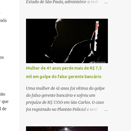
Estado de São Paulo, administrar a rede
constataram o óbito da vítima. Fonte: São
pública significa tomar decisões que
e
Carlos Agora
impactam diariamente milhares de pessoas.
 nós
A cidade concentra hospitais, unidades
especializadas e serviços de média e alta
complexidade que atendem pacientes não
apenas do município, mas também de
diversas cidades do entorno, ampliando
os
significativamente a responsabilidade da
gestão sobre o Sistema Único de Saúde
Mulher de 41 anos perde mais de R$ 7,5
(SUS). Nos últimos anos, o Governo Federal
mil em golpe do falso gerente bancário
tem ampliado investimentos destinados ao
fortalecimento da atenção básica, da
Uma mulher de 41 anos foi vítima do golpe
infraestrutura hospitalar e da
ito
do falso gerente bancário e sofreu um
regionalização dos serviços de saúde.
r que
prejuízo de R$ 7.550 em São Carlos. O caso
Entretanto, em um cenário de demandas
l de
foi registrado no Plantão Policial e será
crescentes e recursos necessariamente
investigado pela Polícia Civil como
limitados, a principal missão da gestão
estelionato. De acordo com o boletim de
pública não é apenas investir mais, mas
ocorrência, a vítima recebeu contato pelo