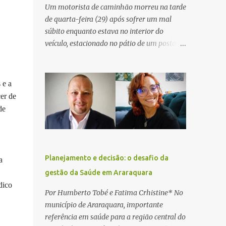
Um motorista de caminhão morreu na tarde
de quarta-feira (29) após sofrer um mal
súbito enquanto estava no interior do
veículo, estacionado no pátio de um posto de
serviços às margens da Rodovia Washington
Luís (SP-310), na altura do km 261, em
Araraquara. De acordo com informações da
 e a
Artesp, a concessionária foi acionada por
er de
meio do telefone 0800 após relatos de que
de
havia um condutor inconsciente dentro de
um caminhão. Equipes de resgate foram
rapidamente deslocadas ao local e
encontraram a vítima em parada
Planejamento e decisão: o desafio da
a
cardiorrespiratória. Os socorristas iniciaram
gestão da Saúde em Araraquara
imediatamente as manobras de reanimação
dico
cardiopulmonar (RCP), porém, apesar de
Por Humberto Tobé e Fatima Crhistine* No
todos os esforços, o motorista não
município de Araraquara, importante
respondeu aos procedimentos. Às 17h03,
referência em saúde para a região central do
médicos da Unidade de Suporte Avançado