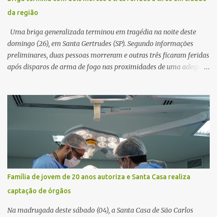
procedimento, a conta bancária ficou bloqueada por algumas
da região
horas. Sem conseguir acessar o sistema, a vítima tentou
novamente contato com o suposto gerente, mas não obteve
Uma briga generalizada terminou em tragédia na noite deste
resposta. Na segunda-fe...
domingo (26), em Santa Gertrudes (SP). Segundo informações
preliminares, duas pessoas morreram e outras três ficaram feridas
após disparos de arma de fogo nas proximidades de uma adega. O
caso aconteceu por volta das 20h40, na região da Avenida João
Vitte. De acordo com as primeiras informações, a confusão teria
começado dentro do estabelecimento e se estendido para a área
externa, quando dois homens armados passaram a efetuar
diversos disparos. Duas vítimas morreram ainda no local. Outras
três pessoas foram baleadas e socorridas. Até o momento, não
foram divulgadas informações oficiais sobre o estado de saúde dos
feridos. Equipes da Polícia Militar de Santa Gertrudes atenderam a
ocorrência e isolaram a área para o trabalho da perícia. Até a
Família de jovem de 20 anos autoriza e Santa Casa realiza
última atualização, nenhum suspeito havia sido preso. A Polícia
captação de órgãos
Civil investigará a motivação da briga, a autoria dos disparos e as
circunstâncias do crime. A ocorrência segue em anda...
Na madrugada deste sábado (04), a Santa Casa de São Carlos