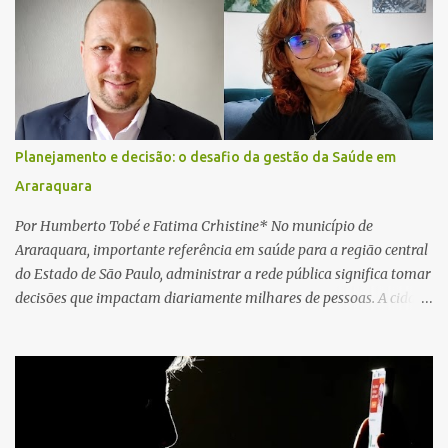
relatos de que havia um condutor inconsciente dentro de um
caminhão. Equipes de resgate foram rapidamente deslocadas ao
local e encontraram a vítima em parada cardiorrespiratória. Os
socorristas iniciaram imediatamente as manobras de reanimação
cardiopulmonar (RCP), porém, apesar de todos os esforços, o
motorista não respondeu aos procedimentos. Às 17h03, médicos
da Unidade de Suporte Avançado constataram o óbito da vítima.
Planejamento e decisão: o desafio da gestão da Saúde em
Fonte: São Carlos Agora
Araraquara
Por Humberto Tobé e Fatima Crhistine* No município de
Araraquara, importante referência em saúde para a região central
do Estado de São Paulo, administrar a rede pública significa tomar
decisões que impactam diariamente milhares de pessoas. A cidade
concentra hospitais, unidades especializadas e serviços de média e
alta complexidade que atendem pacientes não apenas do
município, mas também de diversas cidades do entorno,
ampliando significativamente a responsabilidade da gestão sobre
o Sistema Único de Saúde (SUS). Nos últimos anos, o Governo
Federal tem ampliado investimentos destinados ao fortalecimento