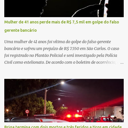
da atenção básica, da infraestrutura hospitalar e da
regionalização dos serviços de saúde. Entretanto, em um cenário
de demandas crescentes e recursos necessariamente limitados, a
Mulher de 41 anos perde mais de R$ 7,5 mil em golpe do falso
principal missão da gestão pública não é apenas investir mais,
gerente bancário
mas decidir melhor onde investir para produzir o maior benefício
possível à população. Essa reflexão encontra respaldo tanto na
Uma mulher de 41 anos foi vítima do golpe do falso gerente
teoria da admini...
bancário e sofreu um prejuízo de R$ 7.550 em São Carlos. O caso
foi registrado no Plantão Policial e será investigado pela Polícia
Civil como estelionato. De acordo com o boletim de ocorrência, a
vítima recebeu contato pelo WhatsApp de um homem que
afirmava ser o novo gerente da conta bancária da empresa. O
suspeito alegou que seria necessário atualizar o cadastro da conta
e passou a orientar a vítima sobre os procedimentos que deveriam
ser realizados. Dias depois, o golpista enviou um documento em
PDF simulando uma comunicação oficial da instituição financeira.
Na sequência, entrou em contato por telefone e encaminhou um
link, orientando a vítima a acessá-lo pelo computador para
concluir a suposta atualização cadastral. Após realizar o
Briga termina com dois mortos e três feridos a tiros em cidade