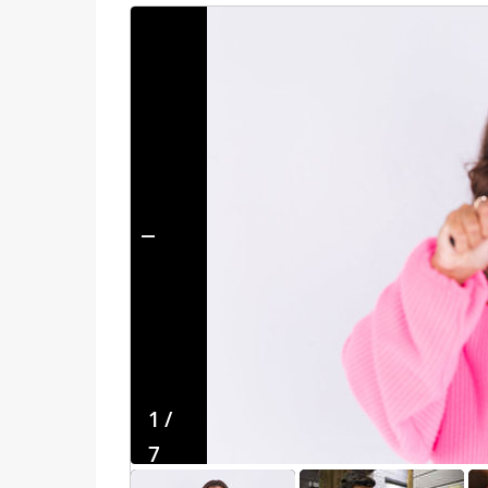
1
/
7