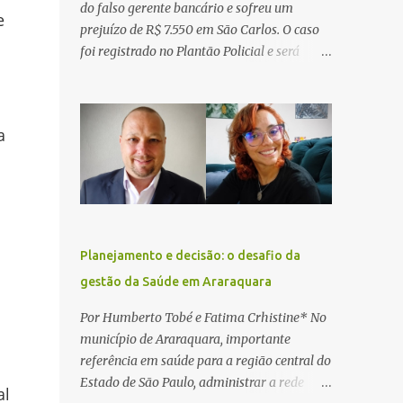
do falso gerente bancário e sofreu um
e
prejuízo de R$ 7.550 em São Carlos. O caso
foi registrado no Plantão Policial e será
investigado pela Polícia Civil como
estelionato. De acordo com o boletim de
ocorrência, a vítima recebeu contato pelo
a
WhatsApp de um homem que afirmava ser
o novo gerente da conta bancária da
empresa. O suspeito alegou que seria
necessário atualizar o cadastro da conta e
passou a orientar a vítima sobre os
procedimentos que deveriam ser realizados.
Planejamento e decisão: o desafio da
Dias depois, o golpista enviou um
gestão da Saúde em Araraquara
documento em PDF simulando uma
comunicação oficial da instituição
Por Humberto Tobé e Fatima Crhistine* No
financeira. Na sequência, entrou em contato
município de Araraquara, importante
por telefone e encaminhou um link,
referência em saúde para a região central do
orientando a vítima a acessá-lo pelo
Estado de São Paulo, administrar a rede
al
computador para concluir a suposta