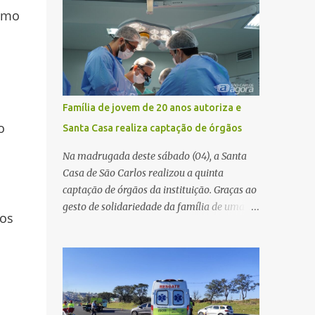
maior benefício possível à população. Essa
sumo
volta das 12h16, no quilômetro 182, sentido
reflexão encontra respaldo tanto na teoria
norte. Segundo informações do Centro de
da admini...
Controle Operacional (CCO) da
concessionária Eixo SP, o acidente aconteceu
devido a uma falha técnica na praça de
cobrança. Dinâmica do acidente De acordo
Família de jovem de 20 anos autoriza e
com o relato do motorista do ônibus
o
Santa Casa realiza captação de órgãos
(modelo M. Benz/Busscar), ao entrar na
pista de cobrança automática (AVI 20), a
Na madrugada deste sábado (04), a Santa
cancela eletrônica não realizou a abertura
Casa de São Carlos realizou a quinta
automática, o que o obrigou a frear o
captação de órgãos da instituição. Graças ao
veículo. Um caminhão Scania P 360, que
gesto de solidariedade da família de uma
dos
trafegava logo atrás, não conseguiu parar a
paciente de 20 anos, vítima de acidente de
tempo e colidiu contra a traseira do ônibus.
moto na última semana, foi possível captar
Apesar da interdição parcial da praça de
o coração, os rins e as córneas, possibilitando
pedágio, a concessionária informou que não
que até cinco pessoas tenham uma nova
houve registro de congestionamento
oportunidade de vida por meio do
significativo no trecho, ...
transplante. Por se tratar de um órgão com