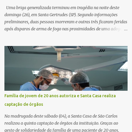
novamente contato com o suposto gerente, mas não obteve
Uma briga generalizada terminou em tragédia na noite deste
resposta. Na segunda-fe...
domingo (26), em Santa Gertrudes (SP). Segundo informações
preliminares, duas pessoas morreram e outras três ficaram feridas
após disparos de arma de fogo nas proximidades de uma adega. O
caso aconteceu por volta das 20h40, na região da Avenida João
Vitte. De acordo com as primeiras informações, a confusão teria
começado dentro do estabelecimento e se estendido para a área
externa, quando dois homens armados passaram a efetuar
diversos disparos. Duas vítimas morreram ainda no local. Outras
três pessoas foram baleadas e socorridas. Até o momento, não
foram divulgadas informações oficiais sobre o estado de saúde dos
feridos. Equipes da Polícia Militar de Santa Gertrudes atenderam a
ocorrência e isolaram a área para o trabalho da perícia. Até a
Família de jovem de 20 anos autoriza e Santa Casa realiza
última atualização, nenhum suspeito havia sido preso. A Polícia
captação de órgãos
Civil investigará a motivação da briga, a autoria dos disparos e as
circunstâncias do crime. A ocorrência segue em anda...
Na madrugada deste sábado (04), a Santa Casa de São Carlos
realizou a quinta captação de órgãos da instituição. Graças ao
gesto de solidariedade da família de uma paciente de 20 anos,