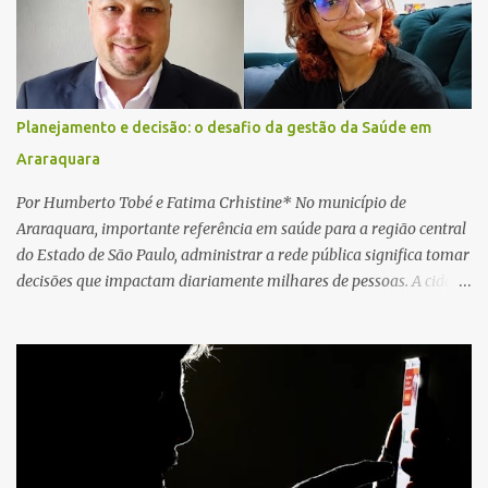
local e encontraram a vítima em parada cardiorrespiratória. Os
socorristas iniciaram imediatamente as manobras de reanimação
cardiopulmonar (RCP), porém, apesar de todos os esforços, o
motorista não respondeu aos procedimentos. Às 17h03, médicos
da Unidade de Suporte Avançado constataram o óbito da vítima.
Planejamento e decisão: o desafio da gestão da Saúde em
Fonte: São Carlos Agora
Araraquara
Por Humberto Tobé e Fatima Crhistine* No município de
Araraquara, importante referência em saúde para a região central
do Estado de São Paulo, administrar a rede pública significa tomar
decisões que impactam diariamente milhares de pessoas. A cidade
concentra hospitais, unidades especializadas e serviços de média e
alta complexidade que atendem pacientes não apenas do
município, mas também de diversas cidades do entorno,
ampliando significativamente a responsabilidade da gestão sobre
o Sistema Único de Saúde (SUS). Nos últimos anos, o Governo
Federal tem ampliado investimentos destinados ao fortalecimento
da atenção básica, da infraestrutura hospitalar e da