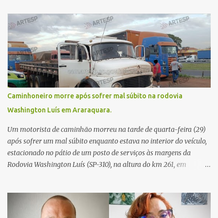
Caminhoneiro morre após sofrer mal súbito na rodovia
Washington Luís em Araraquara.
Um motorista de caminhão morreu na tarde de quarta-feira (29)
após sofrer um mal súbito enquanto estava no interior do veículo,
estacionado no pátio de um posto de serviços às margens da
Rodovia Washington Luís (SP-310), na altura do km 261, em
Araraquara. De acordo com informações da Artesp, a
concessionária foi acionada por meio do telefone 0800 após
relatos de que havia um condutor inconsciente dentro de um
caminhão. Equipes de resgate foram rapidamente deslocadas ao