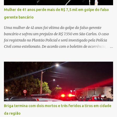
regionalização dos serviços de saúde. Entretanto, em um cenário
de demandas crescentes e recursos necessariamente limitados, a
Mulher de 41 anos perde mais de R$ 7,5 mil em golpe do falso
principal missão da gestão pública não é apenas investir mais,
gerente bancário
mas decidir melhor onde investir para produzir o maior benefício
possível à população. Essa reflexão encontra respaldo tanto na
Uma mulher de 41 anos foi vítima do golpe do falso gerente
teoria da admini...
bancário e sofreu um prejuízo de R$ 7.550 em São Carlos. O caso
foi registrado no Plantão Policial e será investigado pela Polícia
Civil como estelionato. De acordo com o boletim de ocorrência, a
vítima recebeu contato pelo WhatsApp de um homem que
afirmava ser o novo gerente da conta bancária da empresa. O
suspeito alegou que seria necessário atualizar o cadastro da conta
e passou a orientar a vítima sobre os procedimentos que deveriam
ser realizados. Dias depois, o golpista enviou um documento em
PDF simulando uma comunicação oficial da instituição financeira.
Na sequência, entrou em contato por telefone e encaminhou um
link, orientando a vítima a acessá-lo pelo computador para
concluir a suposta atualização cadastral. Após realizar o
Briga termina com dois mortos e três feridos a tiros em cidade
procedimento, a conta bancária ficou bloqueada por algumas
da região
horas. Sem conseguir acessar o sistema, a vítima tentou