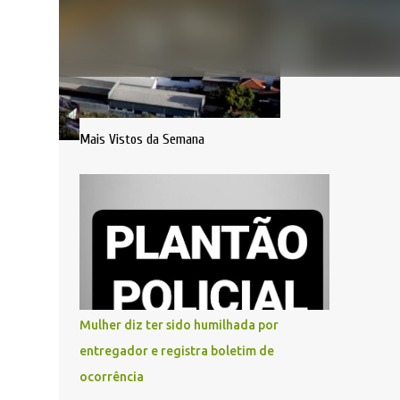
Mais Vistos da Semana
Mulher diz ter sido humilhada por
entregador e registra boletim de
ocorrência