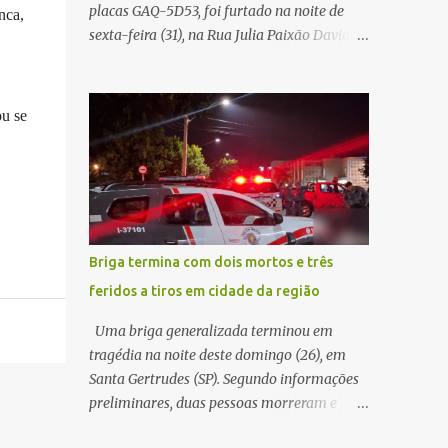
placas GAQ-5D53, foi furtado na noite de
nca,
Carlos Agora
sexta-feira (31), na Rua Julia Paixão David,
no bairro Zavaglia, em São Carlos. De
acordo com o boletim de ocorrência, o
motorista seguia pela via quando o veículo
ou se
apresentou uma pane elétrica no painel,
deixando de funcionar e impossibilitando
uma nova partida. Ainda segundo o registro
policial, o condutor estacionou o carro,
certificou-se de que todas as portas estavam
trancadas, permaneceu com a chave de
Briga termina com dois mortos e três
ignição e se ausentou do local por cerca de
feridos a tiros em cidade da região
dez minutos para buscar ajuda. Ao retornar,
constatou que o automóvel havia
Uma briga generalizada terminou em
desaparecido. A vítima realizou buscas pelas
tragédia na noite deste domingo (26), em
imediações, mas não conseguiu localizar o
Santa Gertrudes (SP). Segundo informações
veículo. Conforme o boletim, um menino de
preliminares, duas pessoas morreram e
aproximadamente 10 anos relatou ter visto
outras três ficaram feridas após disparos de
a Spin passando pelo local fazendo um forte