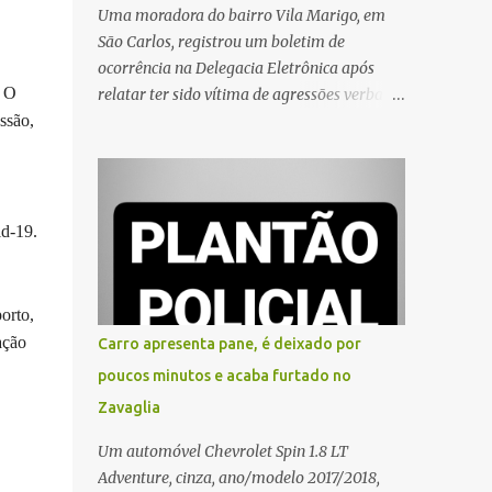
Uma moradora do bairro Vila Marigo, em
São Carlos, registrou um boletim de
ocorrência na Delegacia Eletrônica após
. O
relatar ter sido vítima de agressões verbais
ssão,
durante a entrega de um pedido por um
entregador de aplicativo. Segundo o boletim,
o caso ocorreu por volta das 17h de sexta-
feira (31). A mulher afirmou que o
entregador teria acionado o interfone de
id-19.
forma equivocada e, em seguida, passou a
gritar em frente ao prédio, chamando a
atenção de moradores e de pessoas que
orto,
estavam nas proximidades. Ainda conforme
ação
Carro apresenta pane, é deixado por
o registro policial, a vítima relatou que, ao
poucos minutos e acaba furtado no
receber a entrega, voltou a ser ofendida com
Zavaglia
palavras de baixo calão e insultos. Ela
informou à Polícia Civil que mora sozinha e
Um automóvel Chevrolet Spin 1.8 LT
que se sentiu ameaçada, coagida e
Adventure, cinza, ano/modelo 2017/2018,
humilhada com a situação. Fonte: São