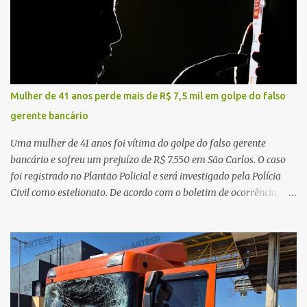
realizadas na rodovia, momento em que ocorreu o impacto. Com
a violência da colisão, o motociclista foi arremessado ao solo.
Testemunhas relataram que o capacete teria se desprendido
durante o acidente. O jovem sofreu ferimentos gravíssimos e
morreu ainda no local. Equipes de resgate e de atendimento da
concessionária responsável pela rodovia foram acionadas e
Mulher de 41 anos perde mais de R$ 7,5 mil em golpe do falso
realizaram a sinalização da via, além de prestarem socorro à
gerente bancário
vítima. No entanto, o óbito foi constatado ainda no local do
acidente. A Polícia Militar Rodoviária compareceu para o registro
Uma mulher de 41 anos foi vítima do golpe do falso gerente
da ocorrência...
bancário e sofreu um prejuízo de R$ 7.550 em São Carlos. O caso
foi registrado no Plantão Policial e será investigado pela Polícia
Civil como estelionato. De acordo com o boletim de ocorrência, a
vítima recebeu contato pelo WhatsApp de um homem que
afirmava ser o novo gerente da conta bancária da empresa. O
suspeito alegou que seria necessário atualizar o cadastro da conta
e passou a orientar a vítima sobre os procedimentos que deveriam
ser realizados. Dias depois, o golpista enviou um documento em
PDF simulando uma comunicação oficial da instituição financeira.