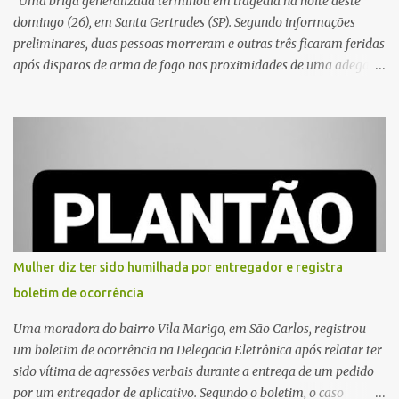
Uma briga generalizada terminou em tragédia na noite deste
domingo (26), em Santa Gertrudes (SP). Segundo informações
preliminares, duas pessoas morreram e outras três ficaram feridas
após disparos de arma de fogo nas proximidades de uma adega. O
caso aconteceu por volta das 20h40, na região da Avenida João
Vitte. De acordo com as primeiras informações, a confusão teria
começado dentro do estabelecimento e se estendido para a área
externa, quando dois homens armados passaram a efetuar
diversos disparos. Duas vítimas morreram ainda no local. Outras
três pessoas foram baleadas e socorridas. Até o momento, não
foram divulgadas informações oficiais sobre o estado de saúde dos
feridos. Equipes da Polícia Militar de Santa Gertrudes atenderam a
ocorrência e isolaram a área para o trabalho da perícia. Até a
Mulher diz ter sido humilhada por entregador e registra
última atualização, nenhum suspeito havia sido preso. A Polícia
boletim de ocorrência
Civil investigará a motivação da briga, a autoria dos disparos e as
circunstâncias do crime. A ocorrência segue em anda...
Uma moradora do bairro Vila Marigo, em São Carlos, registrou
um boletim de ocorrência na Delegacia Eletrônica após relatar ter
sido vítima de agressões verbais durante a entrega de um pedido
por um entregador de aplicativo. Segundo o boletim, o caso