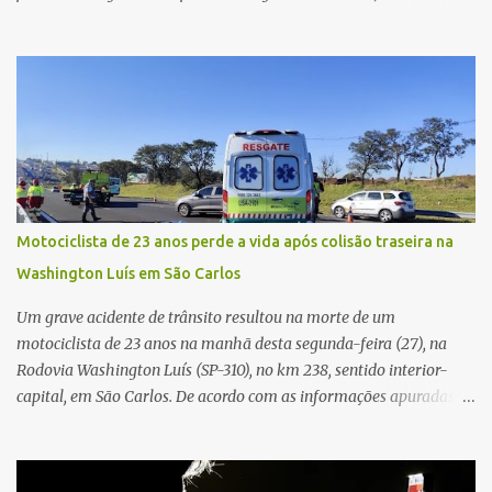
ocorreu por volta das 17h de sexta-feira (31). A mulher afirmou
que o entregador teria acionado o interfone de forma equivocada
e, em seguida, passou a gritar em frente ao prédio, chamando a
atenção de moradores e de pessoas que estavam nas
proximidades. Ainda conforme o registro policial, a vítima relatou
que, ao receber a entrega, voltou a ser ofendida com palavras de
baixo calão e insultos. Ela informou à Polícia Civil que mora
sozinha e que se sentiu ameaçada, coagida e humilhada com a
situação. Fonte: São Carlos Agora
Motociclista de 23 anos perde a vida após colisão traseira na
Washington Luís em São Carlos
Um grave acidente de trânsito resultou na morte de um
motociclista de 23 anos na manhã desta segunda-feira (27), na
Rodovia Washington Luís (SP-310), no km 238, sentido interior-
capital, em São Carlos. De acordo com as informações apuradas no
local, a vítima conduzia uma motocicleta quando acabou colidindo
na traseira de um Jeep Renegade. Segundo relato da condutora do
veículo, o trânsito estava lento e congestionado devido a obras