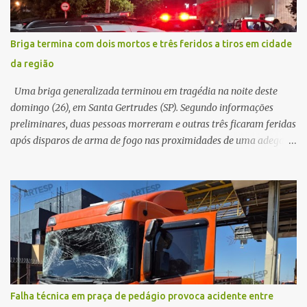
durante o acidente. O jovem sofreu ferimentos gravíssimos e
morreu ainda no local. Equipes de resgate e de atendimento da
concessionária responsável pela rodovia foram acionadas e
Briga termina com dois mortos e três feridos a tiros em cidade
realizaram a sinalização da via, além de prestarem socorro à
da região
vítima. No entanto, o óbito foi constatado ainda no local do
acidente. A Polícia Militar Rodoviária compareceu para o registro
Uma briga generalizada terminou em tragédia na noite deste
da ocorrência...
domingo (26), em Santa Gertrudes (SP). Segundo informações
preliminares, duas pessoas morreram e outras três ficaram feridas
após disparos de arma de fogo nas proximidades de uma adega. O
caso aconteceu por volta das 20h40, na região da Avenida João
Vitte. De acordo com as primeiras informações, a confusão teria
começado dentro do estabelecimento e se estendido para a área
externa, quando dois homens armados passaram a efetuar
diversos disparos. Duas vítimas morreram ainda no local. Outras
três pessoas foram baleadas e socorridas. Até o momento, não
foram divulgadas informações oficiais sobre o estado de saúde dos
feridos. Equipes da Polícia Militar de Santa Gertrudes atenderam a
ocorrência e isolaram a área para o trabalho da perícia. Até a
Falha técnica em praça de pedágio provoca acidente entre
última atualização, nenhum suspeito havia sido preso. A Polícia