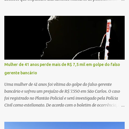
concentra hospitais, unidades especializadas e serviços de média e
alta complexidade que atendem pacientes não apenas do
município, mas também de diversas cidades do entorno,
ampliando significativamente a responsabilidade da gestão sobre
o Sistema Único de Saúde (SUS). Nos últimos anos, o Governo
Federal tem ampliado investimentos destinados ao fortalecimento
da atenção básica, da infraestrutura hospitalar e da
regionalização dos serviços de saúde. Entretanto, em um cenário
de demandas crescentes e recursos necessariamente limitados, a
Mulher de 41 anos perde mais de R$ 7,5 mil em golpe do falso
principal missão da gestão pública não é apenas investir mais,
gerente bancário
mas decidir melhor onde investir para produzir o maior benefício
possível à população. Essa reflexão encontra respaldo tanto na
Uma mulher de 41 anos foi vítima do golpe do falso gerente
teoria da admini...
bancário e sofreu um prejuízo de R$ 7.550 em São Carlos. O caso
foi registrado no Plantão Policial e será investigado pela Polícia
Civil como estelionato. De acordo com o boletim de ocorrência, a
vítima recebeu contato pelo WhatsApp de um homem que
afirmava ser o novo gerente da conta bancária da empresa. O
suspeito alegou que seria necessário atualizar o cadastro da conta