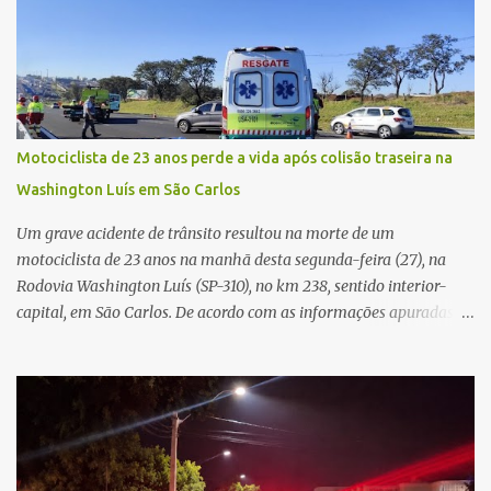
e passou a orientar a vítima sobre os procedimentos que deveriam
ser realizados. Dias depois, o golpista enviou um documento em
PDF simulando uma comunicação oficial da instituição financeira.
Na sequência, entrou em contato por telefone e encaminhou um
link, orientando a vítima a acessá-lo pelo computador para
concluir a suposta atualização cadastral. Após realizar o
Motociclista de 23 anos perde a vida após colisão traseira na
procedimento, a conta bancária ficou bloqueada por algumas
Washington Luís em São Carlos
horas. Sem conseguir acessar o sistema, a vítima tentou
novamente contato com o suposto gerente, mas não obteve
Um grave acidente de trânsito resultou na morte de um
resposta. Na segunda-fe...
motociclista de 23 anos na manhã desta segunda-feira (27), na
Rodovia Washington Luís (SP-310), no km 238, sentido interior-
capital, em São Carlos. De acordo com as informações apuradas no
local, a vítima conduzia uma motocicleta quando acabou colidindo
na traseira de um Jeep Renegade. Segundo relato da condutora do
veículo, o trânsito estava lento e congestionado devido a obras
realizadas na rodovia, momento em que ocorreu o impacto. Com
a violência da colisão, o motociclista foi arremessado ao solo.
Testemunhas relataram que o capacete teria se desprendido