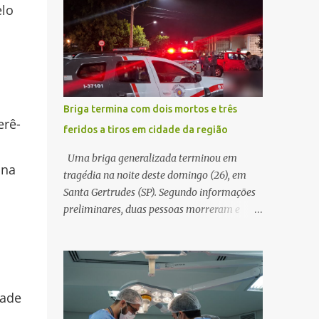
elo
decidir melhor onde investir para produzir o
WhatsApp de um homem que afirmava ser
maior benefício possível à população. Essa
o novo gerente da conta bancária da
reflexão encontra respaldo tanto na teoria
empresa. O suspeito alegou que seria
da admini...
necessário atualizar o cadastro da conta e
passou a orientar a vítima sobre os
procedimentos que deveriam ser realizados.
Briga termina com dois mortos e três
Dias depois, o golpista enviou um
erê-
feridos a tiros em cidade da região
documento em PDF simulando uma
comunicação oficial da instituição
Uma briga generalizada terminou em
 na
financeira. Na sequência, entrou em contato
tragédia na noite deste domingo (26), em
por telefone e encaminhou um link,
Santa Gertrudes (SP). Segundo informações
orientando a vítima a acessá-lo pelo
preliminares, duas pessoas morreram e
computador para concluir a suposta
outras três ficaram feridas após disparos de
atualização cadastral. Após realizar o
arma de fogo nas proximidades de uma
procedimento, a conta bancária ficou
adega. O caso aconteceu por volta das
bloqueada por algumas horas. Sem
20h40, na região da Avenida João Vitte. De
conseguir acessar o sistema, a vítima tentou
acordo com as primeiras informações, a
dade
novamente contato com o suposto gerente,
confusão teria começado dentro do