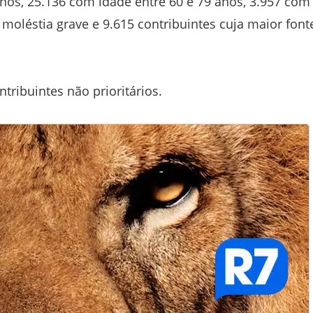
anos, 25.136 com idade entre 60 e 79 anos, 3.957 com
 moléstia grave e 9.615 contribuintes cuja maior font
ribuintes não prioritários.