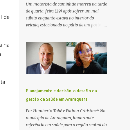
Um motorista de caminhão morreu na tarde
de quarta-feira (29) após sofrer um mal
l de
súbito enquanto estava no interior do
veículo, estacionado no pátio de um posto de
serviços às margens da Rodovia Washington
Luís (SP-310), na altura do km 261, em
a na
Araraquara. De acordo com informações da
Artesp, a concessionária foi acionada por
m
meio do telefone 0800 após relatos de que
havia um condutor inconsciente dentro de
um caminhão. Equipes de resgate foram
rapidamente deslocadas ao local e
lta
encontraram a vítima em parada
Planejamento e decisão: o desafio da
cardiorrespiratória. Os socorristas iniciaram
gestão da Saúde em Araraquara
imediatamente as manobras de reanimação
cardiopulmonar (RCP), porém, apesar de
Por Humberto Tobé e Fatima Crhistine* No
todos os esforços, o motorista não
município de Araraquara, importante
respondeu aos procedimentos. Às 17h03,
referência em saúde para a região central do
médicos da Unidade de Suporte Avançado