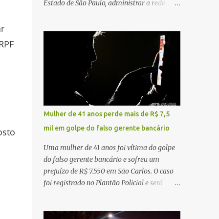
Estado de São Paulo, administrar a rede
constataram o óbito da vítima. Fonte: São
pública significa tomar decisões que
Carlos Agora
impactam diariamente milhares de pessoas.
ar
A cidade concentra hospitais, unidades
IRPF
especializadas e serviços de média e alta
complexidade que atendem pacientes não
apenas do município, mas também de
diversas cidades do entorno, ampliando
significativamente a responsabilidade da
gestão sobre o Sistema Único de Saúde
Mulher de 41 anos perde mais de R$ 7,5
(SUS). Nos últimos anos, o Governo Federal
mil em golpe do falso gerente bancário
osto
tem ampliado investimentos destinados ao
fortalecimento da atenção básica, da
Uma mulher de 41 anos foi vítima do golpe
infraestrutura hospitalar e da
do falso gerente bancário e sofreu um
regionalização dos serviços de saúde.
prejuízo de R$ 7.550 em São Carlos. O caso
Entretanto, em um cenário de demandas
foi registrado no Plantão Policial e será
crescentes e recursos necessariamente
investigado pela Polícia Civil como
limitados, a principal missão da gestão
estelionato. De acordo com o boletim de
pública não é apenas investir mais, mas
ocorrência, a vítima recebeu contato pelo