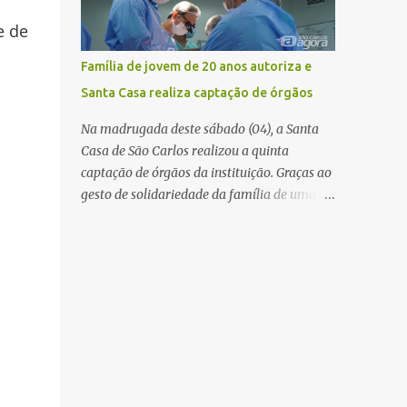
mas não obteve resposta. Na segunda-fe...
estabelecimento e se estendido para a área
e de
externa, quando dois homens armados
passaram a efetuar diversos disparos. Duas
Família de jovem de 20 anos autoriza e
vítimas morreram ainda no local. Outras
Santa Casa realiza captação de órgãos
três pessoas foram baleadas e socorridas.
Até o momento, não foram divulgadas
Na madrugada deste sábado (04), a Santa
informações oficiais sobre o estado de saúde
Casa de São Carlos realizou a quinta
dos feridos. Equipes da Polícia Militar de
captação de órgãos da instituição. Graças ao
Santa Gertrudes atenderam a ocorrência e
gesto de solidariedade da família de uma
isolaram a área para o trabalho da perícia.
paciente de 20 anos, vítima de acidente de
Até a última atualização, nenhum suspeito
moto na última semana, foi possível captar
havia sido preso. A Polícia Civil investigará a
o coração, os rins e as córneas, possibilitando
motivação da briga, a autoria dos disparos e
que até cinco pessoas tenham uma nova
as circunstâncias do crime. A ocorrência
oportunidade de vida por meio do
segue em anda...
transplante. Por se tratar de um órgão com
curto tempo de preservação, a equipe
responsável pela captação do coração
chegou a São Carlos em uma aeronave da