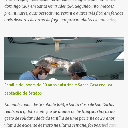
resposta. Na segunda-fe...
domingo (26), em Santa Gertrudes (SP). Segundo informações
preliminares, duas pessoas morreram e outras três ficaram feridas
após disparos de arma de fogo nas proximidades de uma adega. O
caso aconteceu por volta das 20h40, na região da Avenida João
Vitte. De acordo com as primeiras informações, a confusão teria
começado dentro do estabelecimento e se estendido para a área
externa, quando dois homens armados passaram a efetuar
diversos disparos. Duas vítimas morreram ainda no local. Outras
três pessoas foram baleadas e socorridas. Até o momento, não
foram divulgadas informações oficiais sobre o estado de saúde dos
feridos. Equipes da Polícia Militar de Santa Gertrudes atenderam a
ocorrência e isolaram a área para o trabalho da perícia. Até a
Família de jovem de 20 anos autoriza e Santa Casa realiza
última atualização, nenhum suspeito havia sido preso. A Polícia
captação de órgãos
Civil investigará a motivação da briga, a autoria dos disparos e as
circunstâncias do crime. A ocorrência segue em anda...
Na madrugada deste sábado (04), a Santa Casa de São Carlos
realizou a quinta captação de órgãos da instituição. Graças ao
gesto de solidariedade da família de uma paciente de 20 anos,
vítima de acidente de moto na última semana, foi possível captar o