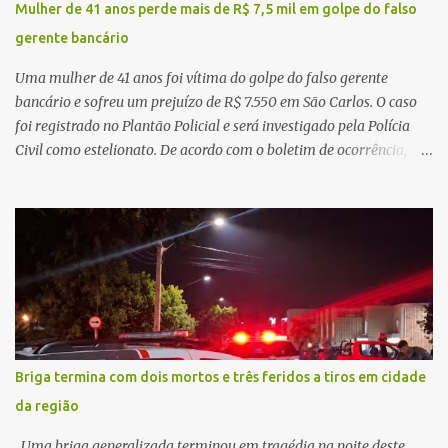
Mulher de 41 anos perde mais de R$ 7,5 mil em golpe do falso
principal missão da gestão pública não é apenas investir mais,
gerente bancário
mas decidir melhor onde investir para produzir o maior benefício
possível à população. Essa reflexão encontra respaldo tanto na
Uma mulher de 41 anos foi vítima do golpe do falso gerente
teoria da admini...
bancário e sofreu um prejuízo de R$ 7.550 em São Carlos. O caso
foi registrado no Plantão Policial e será investigado pela Polícia
Civil como estelionato. De acordo com o boletim de ocorrência, a
vítima recebeu contato pelo WhatsApp de um homem que
afirmava ser o novo gerente da conta bancária da empresa. O
suspeito alegou que seria necessário atualizar o cadastro da conta
e passou a orientar a vítima sobre os procedimentos que deveriam
ser realizados. Dias depois, o golpista enviou um documento em
PDF simulando uma comunicação oficial da instituição financeira.
Na sequência, entrou em contato por telefone e encaminhou um
link, orientando a vítima a acessá-lo pelo computador para
concluir a suposta atualização cadastral. Após realizar o
Briga termina com dois mortos e três feridos a tiros em cidade
procedimento, a conta bancária ficou bloqueada por algumas
da região
horas. Sem conseguir acessar o sistema, a vítima tentou
novamente contato com o suposto gerente, mas não obteve
Uma briga generalizada terminou em tragédia na noite deste