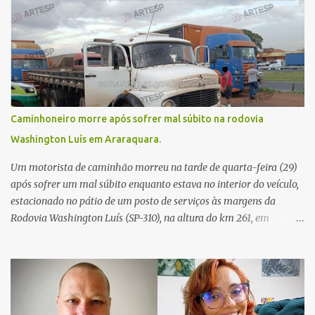
Caminhoneiro morre após sofrer mal súbito na rodovia
Washington Luís em Araraquara.
Um motorista de caminhão morreu na tarde de quarta-feira (29)
após sofrer um mal súbito enquanto estava no interior do veículo,
estacionado no pátio de um posto de serviços às margens da
Rodovia Washington Luís (SP-310), na altura do km 261, em
Araraquara. De acordo com informações da Artesp, a
concessionária foi acionada por meio do telefone 0800 após
relatos de que havia um condutor inconsciente dentro de um
caminhão. Equipes de resgate foram rapidamente deslocadas ao
local e encontraram a vítima em parada cardiorrespiratória. Os