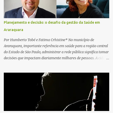
socorristas iniciaram imediatamente as manobras de reanimação
cardiopulmonar (RCP), porém, apesar de todos os esforços, o
motorista não respondeu aos procedimentos. Às 17h03, médicos
da Unidade de Suporte Avançado constataram o óbito da vítima.
Planejamento e decisão: o desafio da gestão da Saúde em
Fonte: São Carlos Agora
Araraquara
Por Humberto Tobé e Fatima Crhistine* No município de
Araraquara, importante referência em saúde para a região central
do Estado de São Paulo, administrar a rede pública significa tomar
decisões que impactam diariamente milhares de pessoas. A cidade
concentra hospitais, unidades especializadas e serviços de média e
alta complexidade que atendem pacientes não apenas do
município, mas também de diversas cidades do entorno,
ampliando significativamente a responsabilidade da gestão sobre
o Sistema Único de Saúde (SUS). Nos últimos anos, o Governo
Federal tem ampliado investimentos destinados ao fortalecimento
da atenção básica, da infraestrutura hospitalar e da
regionalização dos serviços de saúde. Entretanto, em um cenário
de demandas crescentes e recursos necessariamente limitados, a