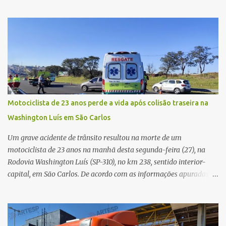
concentra hospitais, unidades especializadas e serviços de média e
alta complexidade que atendem pacientes não apenas do
município, mas também de diversas cidades do entorno,
ampliando significativamente a responsabilidade da gestão sobre
o Sistema Único de Saúde (SUS). Nos últimos anos, o Governo
Federal tem ampliado investimentos destinados ao fortalecimento
da atenção básica, da infraestrutura hospitalar e da
regionalização dos serviços de saúde. Entretanto, em um cenário
de demandas crescentes e recursos necessariamente limitados, a
Motociclista de 23 anos perde a vida após colisão traseira na
principal missão da gestão pública não é apenas investir mais,
Washington Luís em São Carlos
mas decidir melhor onde investir para produzir o maior benefício
possível à população. Essa reflexão encontra respaldo tanto na
Um grave acidente de trânsito resultou na morte de um
teoria da admini...
motociclista de 23 anos na manhã desta segunda-feira (27), na
Rodovia Washington Luís (SP-310), no km 238, sentido interior-
capital, em São Carlos. De acordo com as informações apuradas no
local, a vítima conduzia uma motocicleta quando acabou colidindo
na traseira de um Jeep Renegade. Segundo relato da condutora do
veículo, o trânsito estava lento e congestionado devido a obras
realizadas na rodovia, momento em que ocorreu o impacto. Com