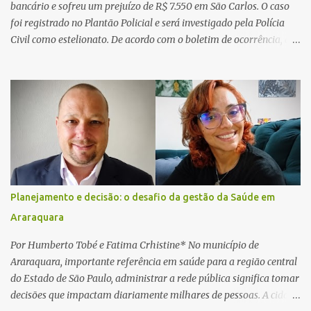
bancário e sofreu um prejuízo de R$ 7.550 em São Carlos. O caso
foi registrado no Plantão Policial e será investigado pela Polícia
Civil como estelionato. De acordo com o boletim de ocorrência, a
vítima recebeu contato pelo WhatsApp de um homem que
afirmava ser o novo gerente da conta bancária da empresa. O
suspeito alegou que seria necessário atualizar o cadastro da conta
e passou a orientar a vítima sobre os procedimentos que deveriam
ser realizados. Dias depois, o golpista enviou um documento em
PDF simulando uma comunicação oficial da instituição financeira.
Na sequência, entrou em contato por telefone e encaminhou um
link, orientando a vítima a acessá-lo pelo computador para
concluir a suposta atualização cadastral. Após realizar o
Planejamento e decisão: o desafio da gestão da Saúde em
procedimento, a conta bancária ficou bloqueada por algumas
Araraquara
horas. Sem conseguir acessar o sistema, a vítima tentou
novamente contato com o suposto gerente, mas não obteve
Por Humberto Tobé e Fatima Crhistine* No município de
resposta. Na segunda-fe...
Araraquara, importante referência em saúde para a região central
do Estado de São Paulo, administrar a rede pública significa tomar
decisões que impactam diariamente milhares de pessoas. A cidade