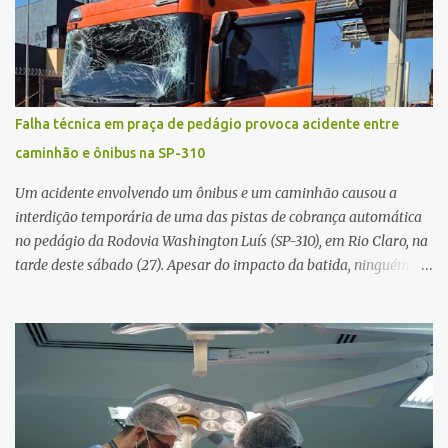
a violência da colisão, o motociclista foi arremessado ao solo.
Testemunhas relataram que o capacete teria se desprendido
durante o acidente. O jovem sofreu ferimentos gravíssimos e
morreu ainda no local. Equipes de resgate e de atendimento da
concessionária responsável pela rodovia foram acionadas e
Falha técnica em praça de pedágio provoca acidente entre
realizaram a sinalização da via, além de prestarem socorro à
caminhão e ônibus na SP-310
vítima. No entanto, o óbito foi constatado ainda no local do
acidente. A Polícia Militar Rodoviária compareceu para o registro
Um acidente envolvendo um ônibus e um caminhão causou a
da ocorrência...
interdição temporária de uma das pistas de cobrança automática
no pedágio da Rodovia Washington Luís (SP-310), em Rio Claro, na
tarde deste sábado (27). Apesar do impacto da batida, ninguém
ficou ferido. A ocorrência foi registrada por volta das 12h16, no
quilômetro 182, sentido norte. Segundo informações do Centro de
Controle Operacional (CCO) da concessionária Eixo SP, o acidente
aconteceu devido a uma falha técnica na praça de cobrança.
Dinâmica do acidente De acordo com o relato do motorista do
ônibus (modelo M. Benz/Busscar), ao entrar na pista de cobrança
automática (AVI 20), a cancela eletrônica não realizou a abertura