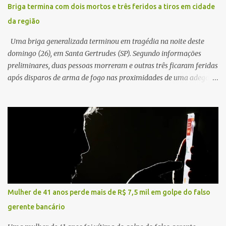
concessionária responsável pela rodovia foram acionadas e
Briga termina com dois mortos e três feridos a tiros em cidade
realizaram a sinalização da via, além de prestarem socorro à
da região
vítima. No entanto, o óbito foi constatado ainda no local do
acidente. A Polícia Militar Rodoviária compareceu para o registro
Uma briga generalizada terminou em tragédia na noite deste
da ocorrência...
domingo (26), em Santa Gertrudes (SP). Segundo informações
preliminares, duas pessoas morreram e outras três ficaram feridas
após disparos de arma de fogo nas proximidades de uma adega. O
caso aconteceu por volta das 20h40, na região da Avenida João
Vitte. De acordo com as primeiras informações, a confusão teria
começado dentro do estabelecimento e se estendido para a área
externa, quando dois homens armados passaram a efetuar
diversos disparos. Duas vítimas morreram ainda no local. Outras
três pessoas foram baleadas e socorridas. Até o momento, não
foram divulgadas informações oficiais sobre o estado de saúde dos
feridos. Equipes da Polícia Militar de Santa Gertrudes atenderam a
ocorrência e isolaram a área para o trabalho da perícia. Até a
Mulher de 41 anos perde mais de R$ 7,5 mil em golpe do falso
última atualização, nenhum suspeito havia sido preso. A Polícia
gerente bancário
Civil investigará a motivação da briga, a autoria dos disparos e as
circunstâncias do crime. A ocorrência segue em anda...