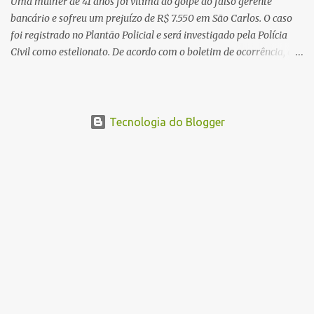
Uma mulher de 41 anos foi vítima do golpe do falso gerente
bancário e sofreu um prejuízo de R$ 7.550 em São Carlos. O caso
foi registrado no Plantão Policial e será investigado pela Polícia
Civil como estelionato. De acordo com o boletim de ocorrência, a
vítima recebeu contato pelo WhatsApp de um homem que
afirmava ser o novo gerente da conta bancária da empresa. O
suspeito alegou que seria necessário atualizar o cadastro da conta
e passou a orientar a vítima sobre os procedimentos que deveriam
Tecnologia do Blogger
ser realizados. Dias depois, o golpista enviou um documento em
PDF simulando uma comunicação oficial da instituição financeira.
Na sequência, entrou em contato por telefone e encaminhou um
link, orientando a vítima a acessá-lo pelo computador para
concluir a suposta atualização cadastral. Após realizar o
procedimento, a conta bancária ficou bloqueada por algumas
horas. Sem conseguir acessar o sistema, a vítima tentou
novamente contato com o suposto gerente, mas não obteve
resposta. Na segunda-fe...