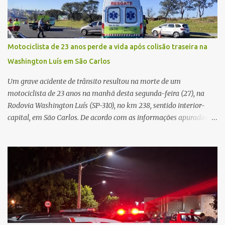
cerca de dez minutos para buscar ajuda. Ao retornar, constatou
que o automóvel havia desaparecido. A vítima realizou buscas
pelas imediações, mas não conseguiu localizar o veículo.
Conforme o boletim, um menino de aproximadamente 10 anos
Motociclista de 23 anos perde a vida após colisão traseira na
relatou ter visto a Spin passando pelo local fazendo um forte ruído,
Washington Luís em São Carlos
característica compatível com o problema mecânico que o veículo
já apresentava antes do furto. O carro possui seguro e, segundo a
Um grave acidente de trânsito resultou na morte de um
v...
motociclista de 23 anos na manhã desta segunda-feira (27), na
Rodovia Washington Luís (SP-310), no km 238, sentido interior-
capital, em São Carlos. De acordo com as informações apuradas no
local, a vítima conduzia uma motocicleta quando acabou colidindo
na traseira de um Jeep Renegade. Segundo relato da condutora do
veículo, o trânsito estava lento e congestionado devido a obras
realizadas na rodovia, momento em que ocorreu o impacto. Com
a violência da colisão, o motociclista foi arremessado ao solo.
Testemunhas relataram que o capacete teria se desprendido
durante o acidente. O jovem sofreu ferimentos gravíssimos e
morreu ainda no local. Equipes de resgate e de atendimento da