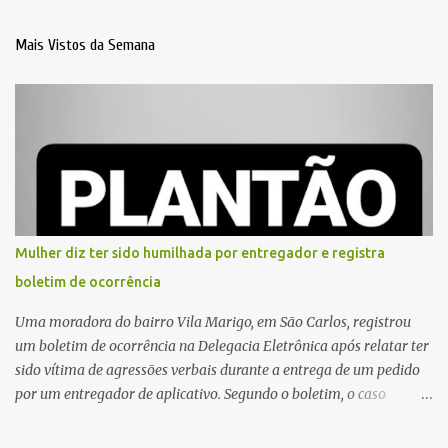
Mais Vistos da Semana
Mulher diz ter sido humilhada por entregador e registra
boletim de ocorrência
Uma moradora do bairro Vila Marigo, em São Carlos, registrou
um boletim de ocorrência na Delegacia Eletrônica após relatar ter
sido vítima de agressões verbais durante a entrega de um pedido
por um entregador de aplicativo. Segundo o boletim, o caso
ocorreu por volta das 17h de sexta-feira (31). A mulher afirmou
que o entregador teria acionado o interfone de forma equivocada