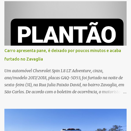
e, em seguida, passou a gritar em frente ao prédio, chamando a
atenção de moradores e de pessoas que estavam nas
proximidades. Ainda conforme o registro policial, a vítima relatou
que, ao receber a entrega, voltou a ser ofendida com palavras de
baixo calão e insultos. Ela informou à Polícia Civil que mora
sozinha e que se sentiu ameaçada, coagida e humilhada com a
situação. Fonte: São Carlos Agora
Carro apresenta pane, é deixado por poucos minutos e acaba
furtado no Zavaglia
Um automóvel Chevrolet Spin 1.8 LT Adventure, cinza,
ano/modelo 2017/2018, placas GAQ-5D53, foi furtado na noite de
sexta-feira (31), na Rua Julia Paixão David, no bairro Zavaglia, em
São Carlos. De acordo com o boletim de ocorrência, o motorista
seguia pela via quando o veículo apresentou uma pane elétrica no
painel, deixando de funcionar e impossibilitando uma nova
partida. Ainda segundo o registro policial, o condutor estacionou o
carro, certificou-se de que todas as portas estavam trancadas,
permaneceu com a chave de ignição e se ausentou do local por