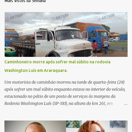
Mais Vistos da Semana
Caminhoneiro morre após sofrer mal súbito na rodovia
Washington Luís em Araraquara.
Um motorista de caminhão morreu na tarde de quarta-feira (29)
após sofrer um mal súbito enquanto estava no interior do veículo,
estacionado no pátio de um posto de serviços às margens da
Rodovia Washington Luís (SP-310), na altura do km 261, em
Araraquara. De acordo com informações da Artesp, a
concessionária foi acionada por meio do telefone 0800 após
relatos de que havia um condutor inconsciente dentro de um
caminhão. Equipes de resgate foram rapidamente deslocadas ao