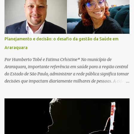
local e encontraram a vítima em parada cardiorrespiratória. Os
socorristas iniciaram imediatamente as manobras de reanimação
cardiopulmonar (RCP), porém, apesar de todos os esforços, o
motorista não respondeu aos procedimentos. Às 17h03, médicos
da Unidade de Suporte Avançado constataram o óbito da vítima.
Planejamento e decisão: o desafio da gestão da Saúde em
Fonte: São Carlos Agora
Araraquara
Por Humberto Tobé e Fatima Crhistine* No município de
Araraquara, importante referência em saúde para a região central
do Estado de São Paulo, administrar a rede pública significa tomar
decisões que impactam diariamente milhares de pessoas. A cidade
concentra hospitais, unidades especializadas e serviços de média e
alta complexidade que atendem pacientes não apenas do
município, mas também de diversas cidades do entorno,
ampliando significativamente a responsabilidade da gestão sobre
o Sistema Único de Saúde (SUS). Nos últimos anos, o Governo
Federal tem ampliado investimentos destinados ao fortalecimento
da atenção básica, da infraestrutura hospitalar e da