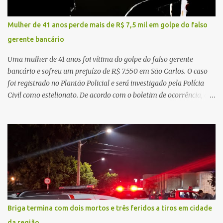
regionalização dos serviços de saúde. Entretanto, em um cenário
de demandas crescentes e recursos necessariamente limitados, a
Mulher de 41 anos perde mais de R$ 7,5 mil em golpe do falso
principal missão da gestão pública não é apenas investir mais,
gerente bancário
mas decidir melhor onde investir para produzir o maior benefício
possível à população. Essa reflexão encontra respaldo tanto na
Uma mulher de 41 anos foi vítima do golpe do falso gerente
teoria da admini...
bancário e sofreu um prejuízo de R$ 7.550 em São Carlos. O caso
foi registrado no Plantão Policial e será investigado pela Polícia
Civil como estelionato. De acordo com o boletim de ocorrência, a
vítima recebeu contato pelo WhatsApp de um homem que
afirmava ser o novo gerente da conta bancária da empresa. O
suspeito alegou que seria necessário atualizar o cadastro da conta
e passou a orientar a vítima sobre os procedimentos que deveriam
ser realizados. Dias depois, o golpista enviou um documento em
PDF simulando uma comunicação oficial da instituição financeira.
Na sequência, entrou em contato por telefone e encaminhou um
link, orientando a vítima a acessá-lo pelo computador para
concluir a suposta atualização cadastral. Após realizar o
Briga termina com dois mortos e três feridos a tiros em cidade
procedimento, a conta bancária ficou bloqueada por algumas
da região