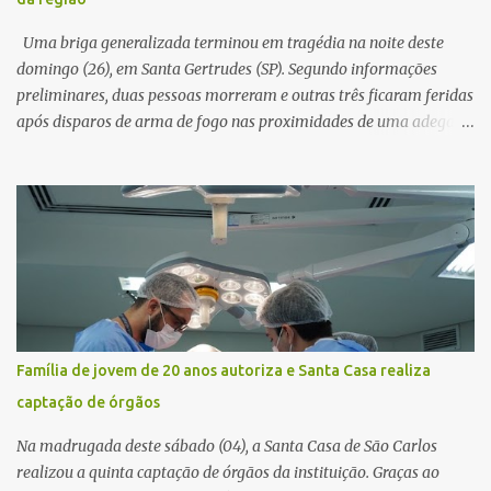
horas. Sem conseguir acessar o sistema, a vítima tentou
novamente contato com o suposto gerente, mas não obteve
Uma briga generalizada terminou em tragédia na noite deste
resposta. Na segunda-fe...
domingo (26), em Santa Gertrudes (SP). Segundo informações
preliminares, duas pessoas morreram e outras três ficaram feridas
após disparos de arma de fogo nas proximidades de uma adega. O
caso aconteceu por volta das 20h40, na região da Avenida João
Vitte. De acordo com as primeiras informações, a confusão teria
começado dentro do estabelecimento e se estendido para a área
externa, quando dois homens armados passaram a efetuar
diversos disparos. Duas vítimas morreram ainda no local. Outras
três pessoas foram baleadas e socorridas. Até o momento, não
foram divulgadas informações oficiais sobre o estado de saúde dos
feridos. Equipes da Polícia Militar de Santa Gertrudes atenderam a
ocorrência e isolaram a área para o trabalho da perícia. Até a
Família de jovem de 20 anos autoriza e Santa Casa realiza
última atualização, nenhum suspeito havia sido preso. A Polícia
captação de órgãos
Civil investigará a motivação da briga, a autoria dos disparos e as
circunstâncias do crime. A ocorrência segue em anda...
Na madrugada deste sábado (04), a Santa Casa de São Carlos
realizou a quinta captação de órgãos da instituição. Graças ao