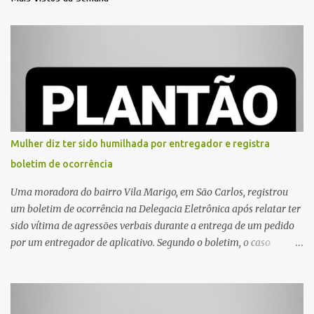
Mulher diz ter sido humilhada por entregador e registra
boletim de ocorrência
Uma moradora do bairro Vila Marigo, em São Carlos, registrou
um boletim de ocorrência na Delegacia Eletrônica após relatar ter
sido vítima de agressões verbais durante a entrega de um pedido
por um entregador de aplicativo. Segundo o boletim, o caso
ocorreu por volta das 17h de sexta-feira (31). A mulher afirmou
que o entregador teria acionado o interfone de forma equivocada
e, em seguida, passou a gritar em frente ao prédio, chamando a
atenção de moradores e de pessoas que estavam nas