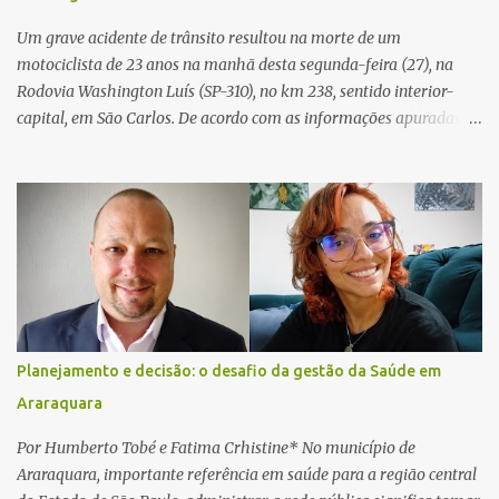
Civil investigará a motivação da briga, a autoria dos disparos e as
circunstâncias do crime. A ocorrência segue em anda...
Um grave acidente de trânsito resultou na morte de um
motociclista de 23 anos na manhã desta segunda-feira (27), na
Rodovia Washington Luís (SP-310), no km 238, sentido interior-
capital, em São Carlos. De acordo com as informações apuradas no
local, a vítima conduzia uma motocicleta quando acabou colidindo
na traseira de um Jeep Renegade. Segundo relato da condutora do
veículo, o trânsito estava lento e congestionado devido a obras
realizadas na rodovia, momento em que ocorreu o impacto. Com
a violência da colisão, o motociclista foi arremessado ao solo.
Testemunhas relataram que o capacete teria se desprendido
durante o acidente. O jovem sofreu ferimentos gravíssimos e
morreu ainda no local. Equipes de resgate e de atendimento da
concessionária responsável pela rodovia foram acionadas e
Planejamento e decisão: o desafio da gestão da Saúde em
realizaram a sinalização da via, além de prestarem socorro à
Araraquara
vítima. No entanto, o óbito foi constatado ainda no local do
acidente. A Polícia Militar Rodoviária compareceu para o registro
Por Humberto Tobé e Fatima Crhistine* No município de
da ocorrência...
Araraquara, importante referência em saúde para a região central