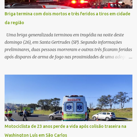
pelas imediações, mas não conseguiu localizar o veículo.
Conforme o boletim, um menino de aproximadamente 10 anos
Briga termina com dois mortos e três feridos a tiros em cidade
relatou ter visto a Spin passando pelo local fazendo um forte ruído,
da região
característica compatível com o problema mecânico que o veículo
já apresentava antes do furto. O carro possui seguro e, segundo a
Uma briga generalizada terminou em tragédia na noite deste
v...
domingo (26), em Santa Gertrudes (SP). Segundo informações
preliminares, duas pessoas morreram e outras três ficaram feridas
após disparos de arma de fogo nas proximidades de uma adega. O
caso aconteceu por volta das 20h40, na região da Avenida João
Vitte. De acordo com as primeiras informações, a confusão teria
começado dentro do estabelecimento e se estendido para a área
externa, quando dois homens armados passaram a efetuar
diversos disparos. Duas vítimas morreram ainda no local. Outras
três pessoas foram baleadas e socorridas. Até o momento, não
foram divulgadas informações oficiais sobre o estado de saúde dos
feridos. Equipes da Polícia Militar de Santa Gertrudes atenderam a
ocorrência e isolaram a área para o trabalho da perícia. Até a
Motociclista de 23 anos perde a vida após colisão traseira na
última atualização, nenhum suspeito havia sido preso. A Polícia
Washington Luís em São Carlos