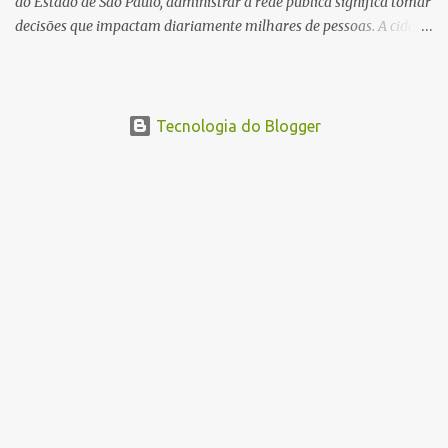
do Estado de São Paulo, administrar a rede pública significa tomar
decisões que impactam diariamente milhares de pessoas. A cidade
concentra hospitais, unidades especializadas e serviços de média e
alta complexidade que atendem pacientes não apenas do
município, mas também de diversas cidades do entorno,
ampliando significativamente a responsabilidade da gestão sobre
Tecnologia do Blogger
o Sistema Único de Saúde (SUS). Nos últimos anos, o Governo
Federal tem ampliado investimentos destinados ao fortalecimento
da atenção básica, da infraestrutura hospitalar e da
regionalização dos serviços de saúde. Entretanto, em um cenário
de demandas crescentes e recursos necessariamente limitados, a
principal missão da gestão pública não é apenas investir mais,
mas decidir melhor onde investir para produzir o maior benefício
possível à população. Essa reflexão encontra respaldo tanto na
teoria da admini...