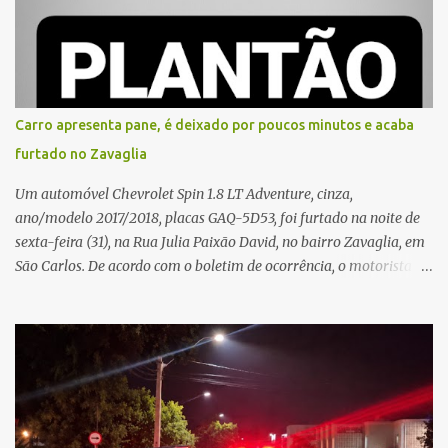
proximidades. Ainda conforme o registro policial, a vítima relatou
que, ao receber a entrega, voltou a ser ofendida com palavras de
baixo calão e insultos. Ela informou à Polícia Civil que mora
sozinha e que se sentiu ameaçada, coagida e humilhada com a
situação. Fonte: São Carlos Agora
Carro apresenta pane, é deixado por poucos minutos e acaba
furtado no Zavaglia
Um automóvel Chevrolet Spin 1.8 LT Adventure, cinza,
ano/modelo 2017/2018, placas GAQ-5D53, foi furtado na noite de
sexta-feira (31), na Rua Julia Paixão David, no bairro Zavaglia, em
São Carlos. De acordo com o boletim de ocorrência, o motorista
seguia pela via quando o veículo apresentou uma pane elétrica no
painel, deixando de funcionar e impossibilitando uma nova
partida. Ainda segundo o registro policial, o condutor estacionou o
carro, certificou-se de que todas as portas estavam trancadas,
permaneceu com a chave de ignição e se ausentou do local por
cerca de dez minutos para buscar ajuda. Ao retornar, constatou
que o automóvel havia desaparecido. A vítima realizou buscas