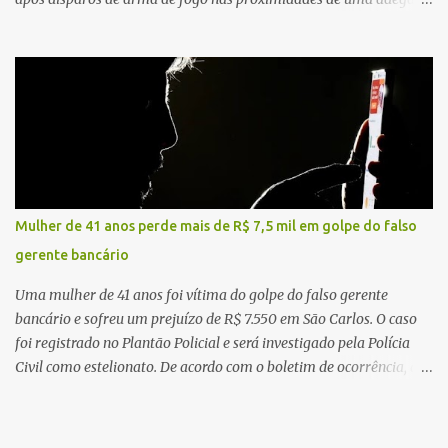
caso aconteceu por volta das 20h40, na região da Avenida João
Vitte. De acordo com as primeiras informações, a confusão teria
começado dentro do estabelecimento e se estendido para a área
externa, quando dois homens armados passaram a efetuar
diversos disparos. Duas vítimas morreram ainda no local. Outras
três pessoas foram baleadas e socorridas. Até o momento, não
foram divulgadas informações oficiais sobre o estado de saúde dos
feridos. Equipes da Polícia Militar de Santa Gertrudes atenderam a
ocorrência e isolaram a área para o trabalho da perícia. Até a
Mulher de 41 anos perde mais de R$ 7,5 mil em golpe do falso
última atualização, nenhum suspeito havia sido preso. A Polícia
gerente bancário
Civil investigará a motivação da briga, a autoria dos disparos e as
circunstâncias do crime. A ocorrência segue em anda...
Uma mulher de 41 anos foi vítima do golpe do falso gerente
bancário e sofreu um prejuízo de R$ 7.550 em São Carlos. O caso
foi registrado no Plantão Policial e será investigado pela Polícia
Civil como estelionato. De acordo com o boletim de ocorrência, a
vítima recebeu contato pelo WhatsApp de um homem que
afirmava ser o novo gerente da conta bancária da empresa. O
suspeito alegou que seria necessário atualizar o cadastro da conta