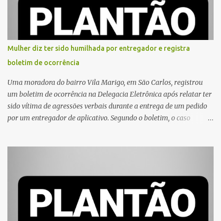
Mulher diz ter sido humilhada por entregador e registra
boletim de ocorrência
Uma moradora do bairro Vila Marigo, em São Carlos, registrou
um boletim de ocorrência na Delegacia Eletrônica após relatar ter
sido vítima de agressões verbais durante a entrega de um pedido
por um entregador de aplicativo. Segundo o boletim, o caso
ocorreu por volta das 17h de sexta-feira (31). A mulher afirmou
que o entregador teria acionado o interfone de forma equivocada
e, em seguida, passou a gritar em frente ao prédio, chamando a
atenção de moradores e de pessoas que estavam nas
proximidades. Ainda conforme o registro policial, a vítima relatou
que, ao receber a entrega, voltou a ser ofendida com palavras de
baixo calão e insultos. Ela informou à Polícia Civil que mora
sozinha e que se sentiu ameaçada, coagida e humilhada com a