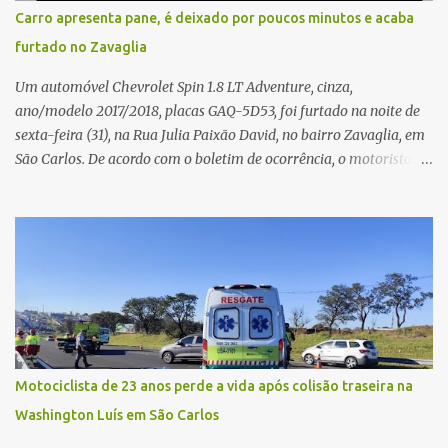
situação. Fonte: São Carlos Agora
Carro apresenta pane, é deixado por poucos minutos e acaba
furtado no Zavaglia
Um automóvel Chevrolet Spin 1.8 LT Adventure, cinza,
ano/modelo 2017/2018, placas GAQ-5D53, foi furtado na noite de
sexta-feira (31), na Rua Julia Paixão David, no bairro Zavaglia, em
São Carlos. De acordo com o boletim de ocorrência, o motorista
seguia pela via quando o veículo apresentou uma pane elétrica no
painel, deixando de funcionar e impossibilitando uma nova
partida. Ainda segundo o registro policial, o condutor estacionou o
carro, certificou-se de que todas as portas estavam trancadas,
permaneceu com a chave de ignição e se ausentou do local por
cerca de dez minutos para buscar ajuda. Ao retornar, constatou
que o automóvel havia desaparecido. A vítima realizou buscas
pelas imediações, mas não conseguiu localizar o veículo.
Conforme o boletim, um menino de aproximadamente 10 anos
Motociclista de 23 anos perde a vida após colisão traseira na
relatou ter visto a Spin passando pelo local fazendo um forte ruído,
Washington Luís em São Carlos
característica compatível com o problema mecânico que o veículo
já apresentava antes do furto. O carro possui seguro e, segundo a