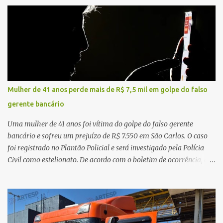
na traseira de um Jeep Renegade. Segundo relato da condutora do
veículo, o trânsito estava lento e congestionado devido a obras
realizadas na rodovia, momento em que ocorreu o impacto. Com
a violência da colisão, o motociclista foi arremessado ao solo.
Testemunhas relataram que o capacete teria se desprendido
durante o acidente. O jovem sofreu ferimentos gravíssimos e
morreu ainda no local. Equipes de resgate e de atendimento da
concessionária responsável pela rodovia foram acionadas e
Mulher de 41 anos perde mais de R$ 7,5 mil em golpe do falso
realizaram a sinalização da via, além de prestarem socorro à
gerente bancário
vítima. No entanto, o óbito foi constatado ainda no local do
acidente. A Polícia Militar Rodoviária compareceu para o registro
Uma mulher de 41 anos foi vítima do golpe do falso gerente
da ocorrência...
bancário e sofreu um prejuízo de R$ 7.550 em São Carlos. O caso
foi registrado no Plantão Policial e será investigado pela Polícia
Civil como estelionato. De acordo com o boletim de ocorrência, a
vítima recebeu contato pelo WhatsApp de um homem que
afirmava ser o novo gerente da conta bancária da empresa. O
suspeito alegou que seria necessário atualizar o cadastro da conta
e passou a orientar a vítima sobre os procedimentos que deveriam
ser realizados. Dias depois, o golpista enviou um documento em