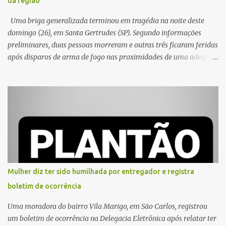
da região
Uma briga generalizada terminou em tragédia na noite deste
domingo (26), em Santa Gertrudes (SP). Segundo informações
preliminares, duas pessoas morreram e outras três ficaram feridas
após disparos de arma de fogo nas proximidades de uma adega. O
caso aconteceu por volta das 20h40, na região da Avenida João
Vitte. De acordo com as primeiras informações, a confusão teria
começado dentro do estabelecimento e se estendido para a área
externa, quando dois homens armados passaram a efetuar
diversos disparos. Duas vítimas morreram ainda no local. Outras
três pessoas foram baleadas e socorridas. Até o momento, não
foram divulgadas informações oficiais sobre o estado de saúde dos
feridos. Equipes da Polícia Militar de Santa Gertrudes atenderam a
ocorrência e isolaram a área para o trabalho da perícia. Até a
Mulher diz ter sido humilhada por entregador e registra
última atualização, nenhum suspeito havia sido preso. A Polícia
boletim de ocorrência
Civil investigará a motivação da briga, a autoria dos disparos e as
circunstâncias do crime. A ocorrência segue em anda...
Uma moradora do bairro Vila Marigo, em São Carlos, registrou
um boletim de ocorrência na Delegacia Eletrônica após relatar ter