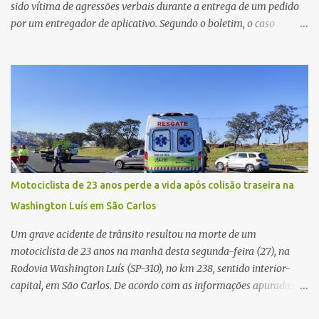
sido vítima de agressões verbais durante a entrega de um pedido
por um entregador de aplicativo. Segundo o boletim, o caso
ocorreu por volta das 17h de sexta-feira (31). A mulher afirmou
que o entregador teria acionado o interfone de forma equivocada
e, em seguida, passou a gritar em frente ao prédio, chamando a
atenção de moradores e de pessoas que estavam nas
proximidades. Ainda conforme o registro policial, a vítima relatou
que, ao receber a entrega, voltou a ser ofendida com palavras de
baixo calão e insultos. Ela informou à Polícia Civil que mora
sozinha e que se sentiu ameaçada, coagida e humilhada com a
situação. Fonte: São Carlos Agora
Motociclista de 23 anos perde a vida após colisão traseira na
Washington Luís em São Carlos
Um grave acidente de trânsito resultou na morte de um
motociclista de 23 anos na manhã desta segunda-feira (27), na
Rodovia Washington Luís (SP-310), no km 238, sentido interior-
capital, em São Carlos. De acordo com as informações apuradas no
local, a vítima conduzia uma motocicleta quando acabou colidindo