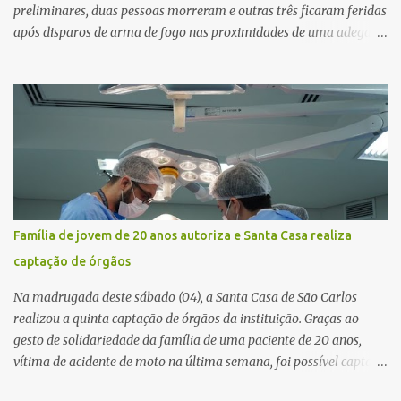
preliminares, duas pessoas morreram e outras três ficaram feridas
após disparos de arma de fogo nas proximidades de uma adega. O
caso aconteceu por volta das 20h40, na região da Avenida João
Vitte. De acordo com as primeiras informações, a confusão teria
começado dentro do estabelecimento e se estendido para a área
externa, quando dois homens armados passaram a efetuar
diversos disparos. Duas vítimas morreram ainda no local. Outras
três pessoas foram baleadas e socorridas. Até o momento, não
foram divulgadas informações oficiais sobre o estado de saúde dos
feridos. Equipes da Polícia Militar de Santa Gertrudes atenderam a
ocorrência e isolaram a área para o trabalho da perícia. Até a
Família de jovem de 20 anos autoriza e Santa Casa realiza
última atualização, nenhum suspeito havia sido preso. A Polícia
captação de órgãos
Civil investigará a motivação da briga, a autoria dos disparos e as
circunstâncias do crime. A ocorrência segue em anda...
Na madrugada deste sábado (04), a Santa Casa de São Carlos
realizou a quinta captação de órgãos da instituição. Graças ao
gesto de solidariedade da família de uma paciente de 20 anos,
vítima de acidente de moto na última semana, foi possível captar o
coração, os rins e as córneas, possibilitando que até cinco pessoas