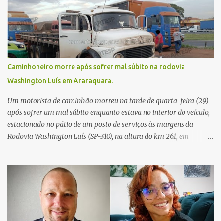
Caminhoneiro morre após sofrer mal súbito na rodovia
Washington Luís em Araraquara.
Um motorista de caminhão morreu na tarde de quarta-feira (29)
após sofrer um mal súbito enquanto estava no interior do veículo,
estacionado no pátio de um posto de serviços às margens da
Rodovia Washington Luís (SP-310), na altura do km 261, em
Araraquara. De acordo com informações da Artesp, a
concessionária foi acionada por meio do telefone 0800 após
relatos de que havia um condutor inconsciente dentro de um
caminhão. Equipes de resgate foram rapidamente deslocadas ao
local e encontraram a vítima em parada cardiorrespiratória. Os
socorristas iniciaram imediatamente as manobras de reanimação
cardiopulmonar (RCP), porém, apesar de todos os esforços, o