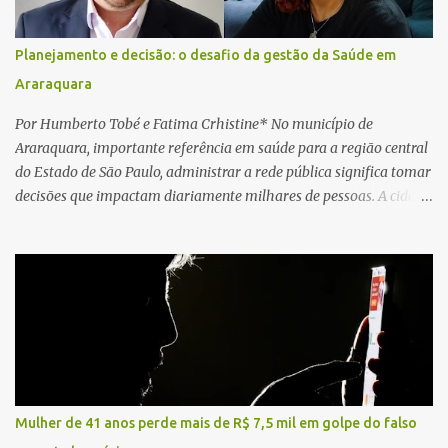
motorista não respondeu aos procedimentos. Às 17h03, médicos
da Unidade de Suporte Avançado constataram o óbito da vítima.
Planejamento e decisão: o desafio da gestão da Saúde em
Fonte: São Carlos Agora
Araraquara
Por Humberto Tobé e Fatima Crhistine* No município de
Araraquara, importante referência em saúde para a região central
do Estado de São Paulo, administrar a rede pública significa tomar
decisões que impactam diariamente milhares de pessoas. A cidade
concentra hospitais, unidades especializadas e serviços de média e
alta complexidade que atendem pacientes não apenas do
município, mas também de diversas cidades do entorno,
ampliando significativamente a responsabilidade da gestão sobre
o Sistema Único de Saúde (SUS). Nos últimos anos, o Governo
Federal tem ampliado investimentos destinados ao fortalecimento
da atenção básica, da infraestrutura hospitalar e da
regionalização dos serviços de saúde. Entretanto, em um cenário
de demandas crescentes e recursos necessariamente limitados, a
Mulher de 41 anos perde mais de R$ 7,5 mil em golpe do falso
principal missão da gestão pública não é apenas investir mais,