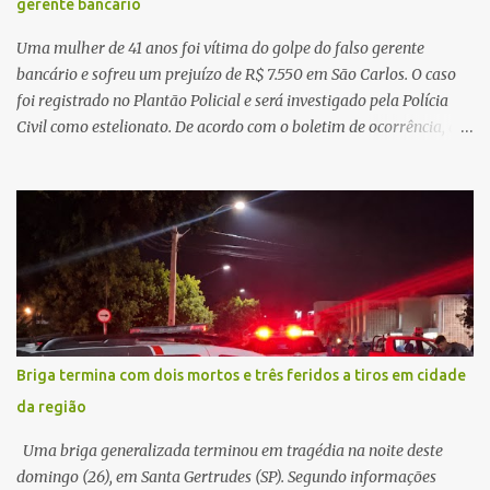
gerente bancário
mas decidir melhor onde investir para produzir o maior benefício
possível à população. Essa reflexão encontra respaldo tanto na
Uma mulher de 41 anos foi vítima do golpe do falso gerente
teoria da admini...
bancário e sofreu um prejuízo de R$ 7.550 em São Carlos. O caso
foi registrado no Plantão Policial e será investigado pela Polícia
Civil como estelionato. De acordo com o boletim de ocorrência, a
vítima recebeu contato pelo WhatsApp de um homem que
afirmava ser o novo gerente da conta bancária da empresa. O
suspeito alegou que seria necessário atualizar o cadastro da conta
e passou a orientar a vítima sobre os procedimentos que deveriam
ser realizados. Dias depois, o golpista enviou um documento em
PDF simulando uma comunicação oficial da instituição financeira.
Na sequência, entrou em contato por telefone e encaminhou um
link, orientando a vítima a acessá-lo pelo computador para
concluir a suposta atualização cadastral. Após realizar o
Briga termina com dois mortos e três feridos a tiros em cidade
procedimento, a conta bancária ficou bloqueada por algumas
da região
horas. Sem conseguir acessar o sistema, a vítima tentou
novamente contato com o suposto gerente, mas não obteve
Uma briga generalizada terminou em tragédia na noite deste
resposta. Na segunda-fe...
domingo (26), em Santa Gertrudes (SP). Segundo informações