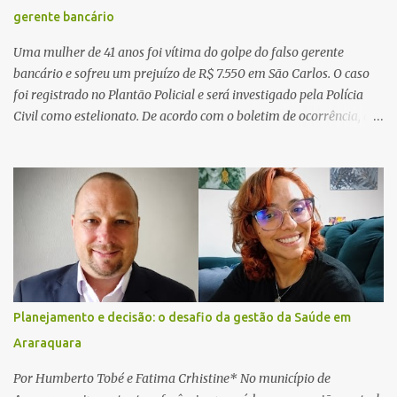
gerente bancário
Uma mulher de 41 anos foi vítima do golpe do falso gerente
bancário e sofreu um prejuízo de R$ 7.550 em São Carlos. O caso
foi registrado no Plantão Policial e será investigado pela Polícia
Civil como estelionato. De acordo com o boletim de ocorrência, a
vítima recebeu contato pelo WhatsApp de um homem que
afirmava ser o novo gerente da conta bancária da empresa. O
suspeito alegou que seria necessário atualizar o cadastro da conta
e passou a orientar a vítima sobre os procedimentos que deveriam
ser realizados. Dias depois, o golpista enviou um documento em
PDF simulando uma comunicação oficial da instituição financeira.
Na sequência, entrou em contato por telefone e encaminhou um
link, orientando a vítima a acessá-lo pelo computador para
concluir a suposta atualização cadastral. Após realizar o
Planejamento e decisão: o desafio da gestão da Saúde em
procedimento, a conta bancária ficou bloqueada por algumas
Araraquara
horas. Sem conseguir acessar o sistema, a vítima tentou
novamente contato com o suposto gerente, mas não obteve
Por Humberto Tobé e Fatima Crhistine* No município de
resposta. Na segunda-fe...