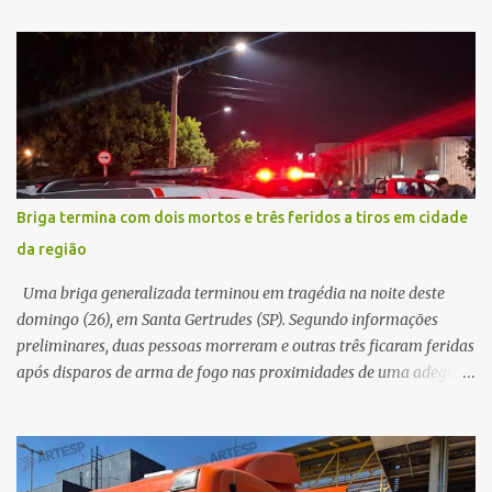
na traseira de um Jeep Renegade. Segundo relato da condutora do
veículo, o trânsito estava lento e congestionado devido a obras
realizadas na rodovia, momento em que ocorreu o impacto. Com
a violência da colisão, o motociclista foi arremessado ao solo.
Testemunhas relataram que o capacete teria se desprendido
durante o acidente. O jovem sofreu ferimentos gravíssimos e
morreu ainda no local. Equipes de resgate e de atendimento da
concessionária responsável pela rodovia foram acionadas e
Briga termina com dois mortos e três feridos a tiros em cidade
realizaram a sinalização da via, além de prestarem socorro à
da região
vítima. No entanto, o óbito foi constatado ainda no local do
acidente. A Polícia Militar Rodoviária compareceu para o registro
Uma briga generalizada terminou em tragédia na noite deste
da ocorrência...
domingo (26), em Santa Gertrudes (SP). Segundo informações
preliminares, duas pessoas morreram e outras três ficaram feridas
após disparos de arma de fogo nas proximidades de uma adega. O
caso aconteceu por volta das 20h40, na região da Avenida João
Vitte. De acordo com as primeiras informações, a confusão teria
começado dentro do estabelecimento e se estendido para a área
externa, quando dois homens armados passaram a efetuar