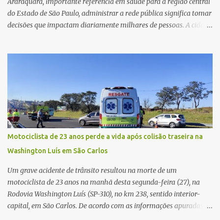
Araraquara, importante referência em saúde para a região central
do Estado de São Paulo, administrar a rede pública significa tomar
decisões que impactam diariamente milhares de pessoas. A cidade
concentra hospitais, unidades especializadas e serviços de média e
alta complexidade que atendem pacientes não apenas do
município, mas também de diversas cidades do entorno,
ampliando significativamente a responsabilidade da gestão sobre
o Sistema Único de Saúde (SUS). Nos últimos anos, o Governo
Federal tem ampliado investimentos destinados ao fortalecimento
da atenção básica, da infraestrutura hospitalar e da
regionalização dos serviços de saúde. Entretanto, em um cenário
de demandas crescentes e recursos necessariamente limitados, a
Motociclista de 23 anos perde a vida após colisão traseira na
principal missão da gestão pública não é apenas investir mais,
Washington Luís em São Carlos
mas decidir melhor onde investir para produzir o maior benefício
possível à população. Essa reflexão encontra respaldo tanto na
Um grave acidente de trânsito resultou na morte de um
teoria da admini...
motociclista de 23 anos na manhã desta segunda-feira (27), na
Rodovia Washington Luís (SP-310), no km 238, sentido interior-
capital, em São Carlos. De acordo com as informações apuradas no
local, a vítima conduzia uma motocicleta quando acabou colidindo