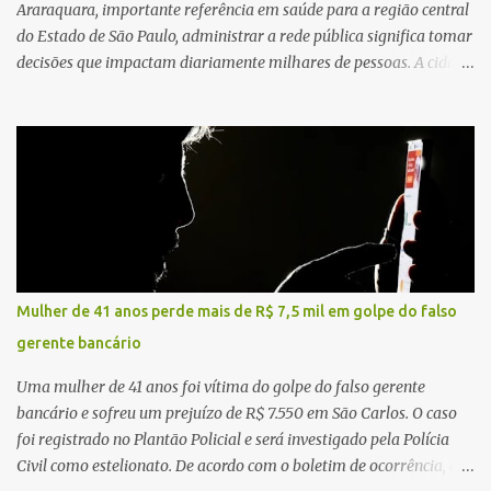
Araraquara, importante referência em saúde para a região central
do Estado de São Paulo, administrar a rede pública significa tomar
decisões que impactam diariamente milhares de pessoas. A cidade
concentra hospitais, unidades especializadas e serviços de média e
alta complexidade que atendem pacientes não apenas do
município, mas também de diversas cidades do entorno,
ampliando significativamente a responsabilidade da gestão sobre
o Sistema Único de Saúde (SUS). Nos últimos anos, o Governo
Federal tem ampliado investimentos destinados ao fortalecimento
da atenção básica, da infraestrutura hospitalar e da
regionalização dos serviços de saúde. Entretanto, em um cenário
de demandas crescentes e recursos necessariamente limitados, a
Mulher de 41 anos perde mais de R$ 7,5 mil em golpe do falso
principal missão da gestão pública não é apenas investir mais,
gerente bancário
mas decidir melhor onde investir para produzir o maior benefício
possível à população. Essa reflexão encontra respaldo tanto na
Uma mulher de 41 anos foi vítima do golpe do falso gerente
teoria da admini...
bancário e sofreu um prejuízo de R$ 7.550 em São Carlos. O caso
foi registrado no Plantão Policial e será investigado pela Polícia
Civil como estelionato. De acordo com o boletim de ocorrência, a