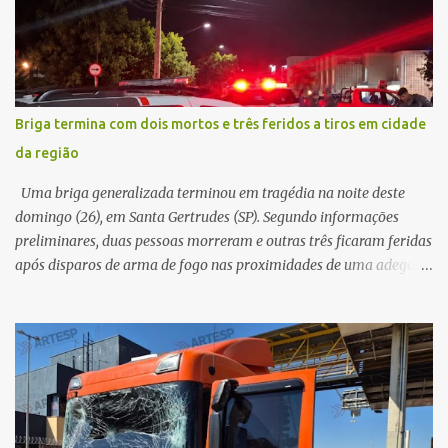
a violência da colisão, o motociclista foi arremessado ao solo.
Testemunhas relataram que o capacete teria se desprendido
durante o acidente. O jovem sofreu ferimentos gravíssimos e
morreu ainda no local. Equipes de resgate e de atendimento da
concessionária responsável pela rodovia foram acionadas e
Briga termina com dois mortos e três feridos a tiros em cidade
realizaram a sinalização da via, além de prestarem socorro à
da região
vítima. No entanto, o óbito foi constatado ainda no local do
acidente. A Polícia Militar Rodoviária compareceu para o registro
Uma briga generalizada terminou em tragédia na noite deste
da ocorrência...
domingo (26), em Santa Gertrudes (SP). Segundo informações
preliminares, duas pessoas morreram e outras três ficaram feridas
após disparos de arma de fogo nas proximidades de uma adega. O
caso aconteceu por volta das 20h40, na região da Avenida João
Vitte. De acordo com as primeiras informações, a confusão teria
começado dentro do estabelecimento e se estendido para a área
externa, quando dois homens armados passaram a efetuar
diversos disparos. Duas vítimas morreram ainda no local. Outras
três pessoas foram baleadas e socorridas. Até o momento, não
foram divulgadas informações oficiais sobre o estado de saúde dos