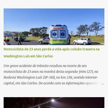
vítima recebeu contato pelo WhatsApp de um homem que
afirmava ser o novo gerente da conta bancária da empresa. O
suspeito alegou que seria necessário atualizar o cadastro da conta
e passou a orientar a vítima sobre os procedimentos que deveriam
ser realizados. Dias depois, o golpista enviou um documento em
PDF simulando uma comunicação oficial da instituição financeira.
Na sequência, entrou em contato por telefone e encaminhou um
link, orientando a vítima a acessá-lo pelo computador para
concluir a suposta atualização cadastral. Após realizar o
Motociclista de 23 anos perde a vida após colisão traseira na
procedimento, a conta bancária ficou bloqueada por algumas
Washington Luís em São Carlos
horas. Sem conseguir acessar o sistema, a vítima tentou
novamente contato com o suposto gerente, mas não obteve
Um grave acidente de trânsito resultou na morte de um
resposta. Na segunda-fe...
motociclista de 23 anos na manhã desta segunda-feira (27), na
Rodovia Washington Luís (SP-310), no km 238, sentido interior-
capital, em São Carlos. De acordo com as informações apuradas no
local, a vítima conduzia uma motocicleta quando acabou colidindo
na traseira de um Jeep Renegade. Segundo relato da condutora do
veículo, o trânsito estava lento e congestionado devido a obras
realizadas na rodovia, momento em que ocorreu o impacto. Com