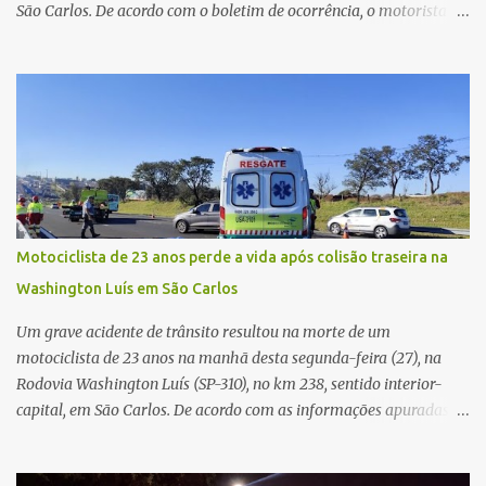
São Carlos. De acordo com o boletim de ocorrência, o motorista
seguia pela via quando o veículo apresentou uma pane elétrica no
painel, deixando de funcionar e impossibilitando uma nova
partida. Ainda segundo o registro policial, o condutor estacionou o
carro, certificou-se de que todas as portas estavam trancadas,
permaneceu com a chave de ignição e se ausentou do local por
cerca de dez minutos para buscar ajuda. Ao retornar, constatou
que o automóvel havia desaparecido. A vítima realizou buscas
pelas imediações, mas não conseguiu localizar o veículo.
Conforme o boletim, um menino de aproximadamente 10 anos
Motociclista de 23 anos perde a vida após colisão traseira na
relatou ter visto a Spin passando pelo local fazendo um forte ruído,
Washington Luís em São Carlos
característica compatível com o problema mecânico que o veículo
já apresentava antes do furto. O carro possui seguro e, segundo a
Um grave acidente de trânsito resultou na morte de um
v...
motociclista de 23 anos na manhã desta segunda-feira (27), na
Rodovia Washington Luís (SP-310), no km 238, sentido interior-
capital, em São Carlos. De acordo com as informações apuradas no
local, a vítima conduzia uma motocicleta quando acabou colidindo
na traseira de um Jeep Renegade. Segundo relato da condutora do