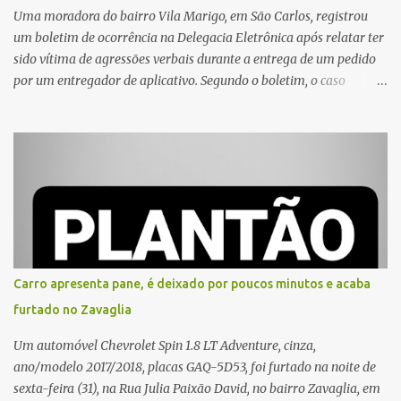
Uma moradora do bairro Vila Marigo, em São Carlos, registrou
um boletim de ocorrência na Delegacia Eletrônica após relatar ter
sido vítima de agressões verbais durante a entrega de um pedido
por um entregador de aplicativo. Segundo o boletim, o caso
ocorreu por volta das 17h de sexta-feira (31). A mulher afirmou
que o entregador teria acionado o interfone de forma equivocada
e, em seguida, passou a gritar em frente ao prédio, chamando a
atenção de moradores e de pessoas que estavam nas
proximidades. Ainda conforme o registro policial, a vítima relatou
que, ao receber a entrega, voltou a ser ofendida com palavras de
baixo calão e insultos. Ela informou à Polícia Civil que mora
sozinha e que se sentiu ameaçada, coagida e humilhada com a
situação. Fonte: São Carlos Agora
Carro apresenta pane, é deixado por poucos minutos e acaba
furtado no Zavaglia
Um automóvel Chevrolet Spin 1.8 LT Adventure, cinza,
ano/modelo 2017/2018, placas GAQ-5D53, foi furtado na noite de
sexta-feira (31), na Rua Julia Paixão David, no bairro Zavaglia, em