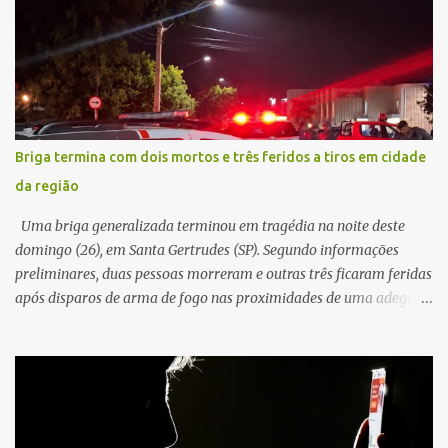
veículo, o trânsito estava lento e congestionado devido a obras
realizadas na rodovia, momento em que ocorreu o impacto. Com
a violência da colisão, o motociclista foi arremessado ao solo.
Testemunhas relataram que o capacete teria se desprendido
durante o acidente. O jovem sofreu ferimentos gravíssimos e
morreu ainda no local. Equipes de resgate e de atendimento da
concessionária responsável pela rodovia foram acionadas e
Briga termina com dois mortos e três feridos a tiros em cidade
realizaram a sinalização da via, além de prestarem socorro à
da região
vítima. No entanto, o óbito foi constatado ainda no local do
acidente. A Polícia Militar Rodoviária compareceu para o registro
Uma briga generalizada terminou em tragédia na noite deste
da ocorrência...
domingo (26), em Santa Gertrudes (SP). Segundo informações
preliminares, duas pessoas morreram e outras três ficaram feridas
após disparos de arma de fogo nas proximidades de uma adega. O
caso aconteceu por volta das 20h40, na região da Avenida João
Vitte. De acordo com as primeiras informações, a confusão teria
começado dentro do estabelecimento e se estendido para a área
externa, quando dois homens armados passaram a efetuar
diversos disparos. Duas vítimas morreram ainda no local. Outras
três pessoas foram baleadas e socorridas. Até o momento, não