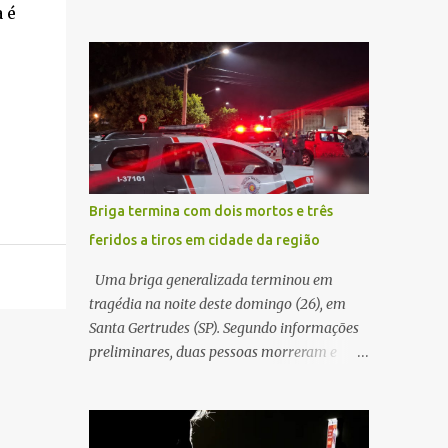
sentido interior-capital, em São Carlos. De
 é
ruído, característica compatível com o
acordo com as informações apuradas no
problema mecânico que o veículo já
local, a vítima conduzia uma motocicleta
apresentava antes do furto. O carro possui
quando acabou colidindo na traseira de um
seguro e, segundo a v...
Jeep Renegade. Segundo relato da condutora
do veículo, o trânsito estava lento e
congestionado devido a obras realizadas na
rodovia, momento em que ocorreu o
impacto. Com a violência da colisão, o
Briga termina com dois mortos e três
motociclista foi arremessado ao solo.
feridos a tiros em cidade da região
Testemunhas relataram que o capacete teria
se desprendido durante o acidente. O jovem
Uma briga generalizada terminou em
sofreu ferimentos gravíssimos e morreu
tragédia na noite deste domingo (26), em
ainda no local. Equipes de resgate e de
Santa Gertrudes (SP). Segundo informações
atendimento da concessionária responsável
preliminares, duas pessoas morreram e
pela rodovia foram acionadas e realizaram
outras três ficaram feridas após disparos de
a sinalização da via, além de prestarem
arma de fogo nas proximidades de uma
socorro à vítima. No entanto, o óbito foi
adega. O caso aconteceu por volta das
constatado ainda no local do acidente. A