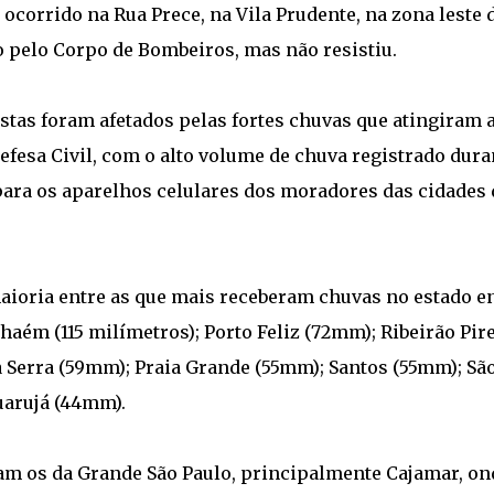
corrido na Rua Prece, na Vila Prudente, na zona leste 
o pelo Corpo de Bombeiros, mas não resistiu.
stas foram afetados pelas fortes chuvas que atingiram 
efesa Civil, com o alto volume de chuva registrado dura
 para os aparelhos celulares dos moradores das cidades 
maioria entre as que mais receberam chuvas no estado e
nhaém (115 milímetros); Porto Feliz (72mm); Ribeirão Pir
 Serra (59mm); Praia Grande (55mm); Santos (55mm); Sã
uarujá (44mm).
am os da Grande São Paulo, principalmente Cajamar, on