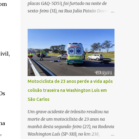
placas GAQ-5D53, foi furtado na noite de
com
Carlos Agora
sexta-feira (31), na Rua Julia Paixão David,
no bairro Zavaglia, em São Carlos. De
acordo com o boletim de ocorrência, o
motorista seguia pela via quando o veículo
apresentou uma pane elétrica no painel,
deixando de funcionar e impossibilitando
vil,
uma nova partida. Ainda segundo o registro
policial, o condutor estacionou o carro,
certificou-se de que todas as portas estavam
trancadas, permaneceu com a chave de
Motociclista de 23 anos perde a vida após
ignição e se ausentou do local por cerca de
colisão traseira na Washington Luís em
dez minutos para buscar ajuda. Ao retornar,
Os
São Carlos
constatou que o automóvel havia
desaparecido. A vítima realizou buscas pelas
Um grave acidente de trânsito resultou na
imediações, mas não conseguiu localizar o
morte de um motociclista de 23 anos na
veículo. Conforme o boletim, um menino de
na
manhã desta segunda-feira (27), na Rodovia
aproximadamente 10 anos relatou ter visto
,
Washington Luís (SP-310), no km 238,
a Spin passando pelo local fazendo um forte