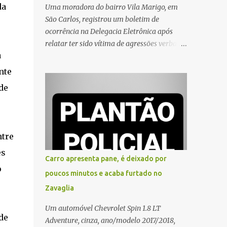
da
Uma moradora do bairro Vila Marigo, em
São Carlos, registrou um boletim de
ocorrência na Delegacia Eletrônica após
relatar ter sido vítima de agressões verbais
a
durante a entrega de um pedido por um
entregador de aplicativo. Segundo o boletim,
nte
o caso ocorreu por volta das 17h de sexta-
de
feira (31). A mulher afirmou que o
entregador teria acionado o interfone de
forma equivocada e, em seguida, passou a
gritar em frente ao prédio, chamando a
ntre
atenção de moradores e de pessoas que
es
estavam nas proximidades. Ainda conforme
Carro apresenta pane, é deixado por
o registro policial, a vítima relatou que, ao
o
poucos minutos e acaba furtado no
receber a entrega, voltou a ser ofendida com
Zavaglia
palavras de baixo calão e insultos. Ela
informou à Polícia Civil que mora sozinha e
Um automóvel Chevrolet Spin 1.8 LT
que se sentiu ameaçada, coagida e
de
Adventure, cinza, ano/modelo 2017/2018,
humilhada com a situação. Fonte: São