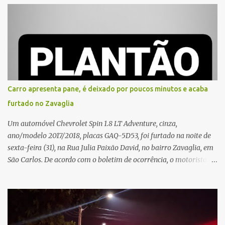
e, em seguida, passou a gritar em frente ao prédio, chamando a
atenção de moradores e de pessoas que estavam nas
proximidades. Ainda conforme o registro policial, a vítima relatou
que, ao receber a entrega, voltou a ser ofendida com palavras de
baixo calão e insultos. Ela informou à Polícia Civil que mora
sozinha e que se sentiu ameaçada, coagida e humilhada com a
situação. Fonte: São Carlos Agora
Carro apresenta pane, é deixado por poucos minutos e acaba
furtado no Zavaglia
Um automóvel Chevrolet Spin 1.8 LT Adventure, cinza,
ano/modelo 2017/2018, placas GAQ-5D53, foi furtado na noite de
sexta-feira (31), na Rua Julia Paixão David, no bairro Zavaglia, em
São Carlos. De acordo com o boletim de ocorrência, o motorista
seguia pela via quando o veículo apresentou uma pane elétrica no
painel, deixando de funcionar e impossibilitando uma nova
partida. Ainda segundo o registro policial, o condutor estacionou o
carro, certificou-se de que todas as portas estavam trancadas,
permaneceu com a chave de ignição e se ausentou do local por