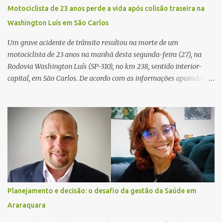
ocorrência e isolaram a área para o trabalho da perícia. Até a
Motociclista de 23 anos perde a vida após colisão traseira na
última atualização, nenhum suspeito havia sido preso. A Polícia
Washington Luís em São Carlos
Civil investigará a motivação da briga, a autoria dos disparos e as
circunstâncias do crime. A ocorrência segue em anda...
Um grave acidente de trânsito resultou na morte de um
motociclista de 23 anos na manhã desta segunda-feira (27), na
Rodovia Washington Luís (SP-310), no km 238, sentido interior-
capital, em São Carlos. De acordo com as informações apuradas no
local, a vítima conduzia uma motocicleta quando acabou colidindo
na traseira de um Jeep Renegade. Segundo relato da condutora do
veículo, o trânsito estava lento e congestionado devido a obras
realizadas na rodovia, momento em que ocorreu o impacto. Com
a violência da colisão, o motociclista foi arremessado ao solo.
Testemunhas relataram que o capacete teria se desprendido
durante o acidente. O jovem sofreu ferimentos gravíssimos e
morreu ainda no local. Equipes de resgate e de atendimento da
concessionária responsável pela rodovia foram acionadas e
Planejamento e decisão: o desafio da gestão da Saúde em
realizaram a sinalização da via, além de prestarem socorro à
Araraquara
vítima. No entanto, o óbito foi constatado ainda no local do
acidente. A Polícia Militar Rodoviária compareceu para o registro