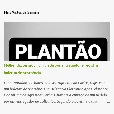
Mais Vistos da Semana
Mulher diz ter sido humilhada por entregador e registra
boletim de ocorrência
Uma moradora do bairro Vila Marigo, em São Carlos, registrou
um boletim de ocorrência na Delegacia Eletrônica após relatar ter
sido vítima de agressões verbais durante a entrega de um pedido
por um entregador de aplicativo. Segundo o boletim, o caso
ocorreu por volta das 17h de sexta-feira (31). A mulher afirmou
que o entregador teria acionado o interfone de forma equivocada