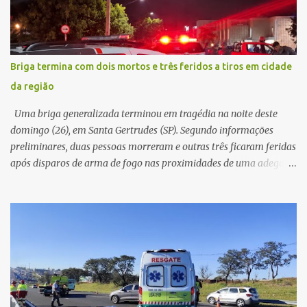
cerca de dez minutos para buscar ajuda. Ao retornar, constatou
que o automóvel havia desaparecido. A vítima realizou buscas
pelas imediações, mas não conseguiu localizar o veículo.
Conforme o boletim, um menino de aproximadamente 10 anos
Briga termina com dois mortos e três feridos a tiros em cidade
relatou ter visto a Spin passando pelo local fazendo um forte ruído,
da região
característica compatível com o problema mecânico que o veículo
já apresentava antes do furto. O carro possui seguro e, segundo a
Uma briga generalizada terminou em tragédia na noite deste
v...
domingo (26), em Santa Gertrudes (SP). Segundo informações
preliminares, duas pessoas morreram e outras três ficaram feridas
após disparos de arma de fogo nas proximidades de uma adega. O
caso aconteceu por volta das 20h40, na região da Avenida João
Vitte. De acordo com as primeiras informações, a confusão teria
começado dentro do estabelecimento e se estendido para a área
externa, quando dois homens armados passaram a efetuar
diversos disparos. Duas vítimas morreram ainda no local. Outras
três pessoas foram baleadas e socorridas. Até o momento, não
foram divulgadas informações oficiais sobre o estado de saúde dos
feridos. Equipes da Polícia Militar de Santa Gertrudes atenderam a