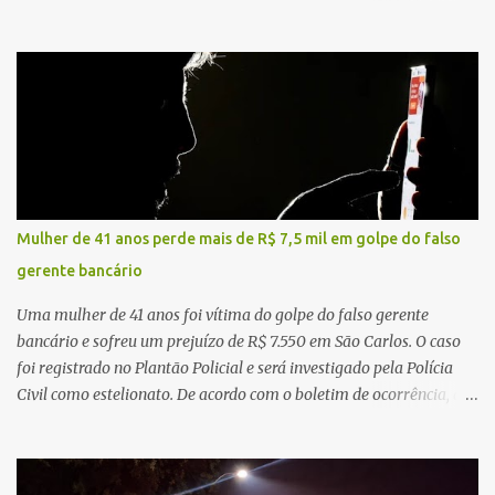
concentra hospitais, unidades especializadas e serviços de média e
alta complexidade que atendem pacientes não apenas do
município, mas também de diversas cidades do entorno,
ampliando significativamente a responsabilidade da gestão sobre
o Sistema Único de Saúde (SUS). Nos últimos anos, o Governo
Federal tem ampliado investimentos destinados ao fortalecimento
da atenção básica, da infraestrutura hospitalar e da
regionalização dos serviços de saúde. Entretanto, em um cenário
de demandas crescentes e recursos necessariamente limitados, a
Mulher de 41 anos perde mais de R$ 7,5 mil em golpe do falso
principal missão da gestão pública não é apenas investir mais,
gerente bancário
mas decidir melhor onde investir para produzir o maior benefício
possível à população. Essa reflexão encontra respaldo tanto na
Uma mulher de 41 anos foi vítima do golpe do falso gerente
teoria da admini...
bancário e sofreu um prejuízo de R$ 7.550 em São Carlos. O caso
foi registrado no Plantão Policial e será investigado pela Polícia
Civil como estelionato. De acordo com o boletim de ocorrência, a
vítima recebeu contato pelo WhatsApp de um homem que
afirmava ser o novo gerente da conta bancária da empresa. O
suspeito alegou que seria necessário atualizar o cadastro da conta