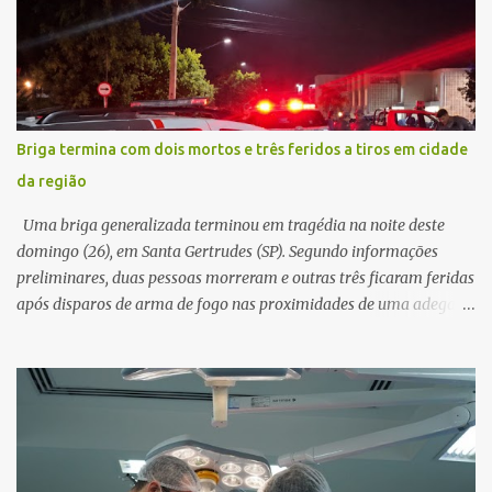
e passou a orientar a vítima sobre os procedimentos que deveriam
ser realizados. Dias depois, o golpista enviou um documento em
PDF simulando uma comunicação oficial da instituição financeira.
Na sequência, entrou em contato por telefone e encaminhou um
link, orientando a vítima a acessá-lo pelo computador para
concluir a suposta atualização cadastral. Após realizar o
Briga termina com dois mortos e três feridos a tiros em cidade
procedimento, a conta bancária ficou bloqueada por algumas
da região
horas. Sem conseguir acessar o sistema, a vítima tentou
novamente contato com o suposto gerente, mas não obteve
Uma briga generalizada terminou em tragédia na noite deste
resposta. Na segunda-fe...
domingo (26), em Santa Gertrudes (SP). Segundo informações
preliminares, duas pessoas morreram e outras três ficaram feridas
após disparos de arma de fogo nas proximidades de uma adega. O
caso aconteceu por volta das 20h40, na região da Avenida João
Vitte. De acordo com as primeiras informações, a confusão teria
começado dentro do estabelecimento e se estendido para a área
externa, quando dois homens armados passaram a efetuar
diversos disparos. Duas vítimas morreram ainda no local. Outras
três pessoas foram baleadas e socorridas. Até o momento, não
foram divulgadas informações oficiais sobre o estado de saúde dos