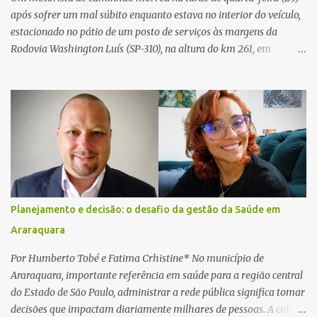
após sofrer um mal súbito enquanto estava no interior do veículo,
estacionado no pátio de um posto de serviços às margens da
Rodovia Washington Luís (SP-310), na altura do km 261, em
Araraquara. De acordo com informações da Artesp, a
concessionária foi acionada por meio do telefone 0800 após
relatos de que havia um condutor inconsciente dentro de um
caminhão. Equipes de resgate foram rapidamente deslocadas ao
local e encontraram a vítima em parada cardiorrespiratória. Os
socorristas iniciaram imediatamente as manobras de reanimação
cardiopulmonar (RCP), porém, apesar de todos os esforços, o
motorista não respondeu aos procedimentos. Às 17h03, médicos
da Unidade de Suporte Avançado constataram o óbito da vítima.
Planejamento e decisão: o desafio da gestão da Saúde em
Fonte: São Carlos Agora
Araraquara
Por Humberto Tobé e Fatima Crhistine* No município de
Araraquara, importante referência em saúde para a região central
do Estado de São Paulo, administrar a rede pública significa tomar
decisões que impactam diariamente milhares de pessoas. A cidade