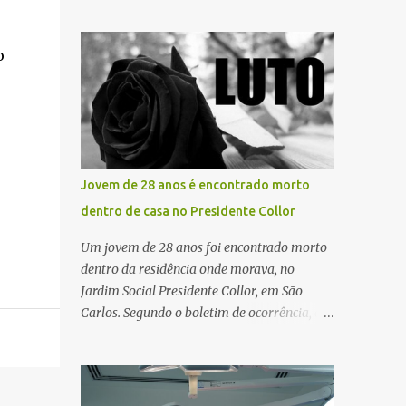
pública significa tomar decisões que
atualização cadastral. Após realizar o
impactam diariamente milhares de pessoas.
procedimento, a conta bancária ficou
A cidade concentra hospitais, unidades
o
bloqueada por algumas horas. Sem
especializadas e serviços de média e alta
conseguir acessar o sistema, a vítima tentou
complexidade que atendem pacientes não
novamente contato com o suposto gerente,
apenas do município, mas também de
mas não obteve resposta. Na segunda-fe...
diversas cidades do entorno, ampliando
significativamente a responsabilidade da
gestão sobre o Sistema Único de Saúde
Jovem de 28 anos é encontrado morto
(SUS). Nos últimos anos, o Governo Federal
dentro de casa no Presidente Collor
tem ampliado investimentos destinados ao
fortalecimento da atenção básica, da
Um jovem de 28 anos foi encontrado morto
infraestrutura hospitalar e da
dentro da residência onde morava, no
regionalização dos serviços de saúde.
Jardim Social Presidente Collor, em São
Entretanto, em um cenário de demandas
Carlos. Segundo o boletim de ocorrência, a
crescentes e recursos necessariamente
mãe saiu para trabalhar no início da noite e,
limitados, a principal missão da gestão
ao retornar, encontrou o filho caído no
pública não é apenas investir mais, mas
quarto, com espuma na boca, acionando
decidir melhor onde investir para produzir o
imediatamente o Samu. O médico