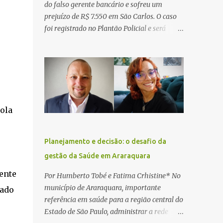
do falso gerente bancário e sofreu um
prejuízo de R$ 7.550 em São Carlos. O caso
foi registrado no Plantão Policial e será
investigado pela Polícia Civil como
estelionato. De acordo com o boletim de
ocorrência, a vítima recebeu contato pelo
WhatsApp de um homem que afirmava ser
o novo gerente da conta bancária da
empresa. O suspeito alegou que seria
ola
necessário atualizar o cadastro da conta e
passou a orientar a vítima sobre os
procedimentos que deveriam ser realizados.
Planejamento e decisão: o desafio da
Dias depois, o golpista enviou um
gestão da Saúde em Araraquara
documento em PDF simulando uma
comunicação oficial da instituição
ente
Por Humberto Tobé e Fatima Crhistine* No
financeira. Na sequência, entrou em contato
município de Araraquara, importante
zado
por telefone e encaminhou um link,
referência em saúde para a região central do
orientando a vítima a acessá-lo pelo
Estado de São Paulo, administrar a rede
computador para concluir a suposta