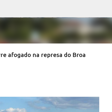
Pular para o conteúdo principal
rre afogado na represa do Broa