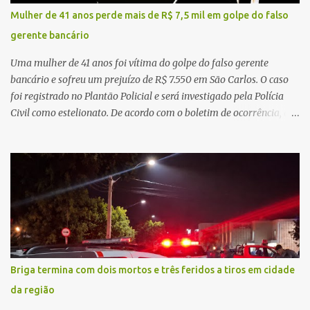
concessionária responsável pela rodovia foram acionadas e
Mulher de 41 anos perde mais de R$ 7,5 mil em golpe do falso
realizaram a sinalização da via, além de prestarem socorro à
gerente bancário
vítima. No entanto, o óbito foi constatado ainda no local do
acidente. A Polícia Militar Rodoviária compareceu para o registro
Uma mulher de 41 anos foi vítima do golpe do falso gerente
da ocorrência...
bancário e sofreu um prejuízo de R$ 7.550 em São Carlos. O caso
foi registrado no Plantão Policial e será investigado pela Polícia
Civil como estelionato. De acordo com o boletim de ocorrência, a
vítima recebeu contato pelo WhatsApp de um homem que
afirmava ser o novo gerente da conta bancária da empresa. O
suspeito alegou que seria necessário atualizar o cadastro da conta
e passou a orientar a vítima sobre os procedimentos que deveriam
ser realizados. Dias depois, o golpista enviou um documento em
PDF simulando uma comunicação oficial da instituição financeira.
Na sequência, entrou em contato por telefone e encaminhou um
link, orientando a vítima a acessá-lo pelo computador para
concluir a suposta atualização cadastral. Após realizar o
Briga termina com dois mortos e três feridos a tiros em cidade
procedimento, a conta bancária ficou bloqueada por algumas
da região
horas. Sem conseguir acessar o sistema, a vítima tentou