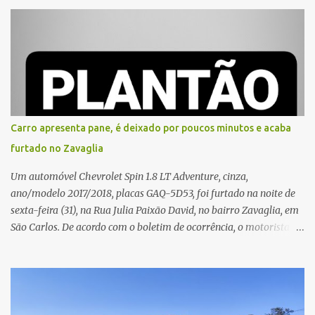
que o entregador teria acionado o interfone de forma equivocada
e, em seguida, passou a gritar em frente ao prédio, chamando a
atenção de moradores e de pessoas que estavam nas
proximidades. Ainda conforme o registro policial, a vítima relatou
que, ao receber a entrega, voltou a ser ofendida com palavras de
baixo calão e insultos. Ela informou à Polícia Civil que mora
sozinha e que se sentiu ameaçada, coagida e humilhada com a
situação. Fonte: São Carlos Agora
Carro apresenta pane, é deixado por poucos minutos e acaba
furtado no Zavaglia
Um automóvel Chevrolet Spin 1.8 LT Adventure, cinza,
ano/modelo 2017/2018, placas GAQ-5D53, foi furtado na noite de
sexta-feira (31), na Rua Julia Paixão David, no bairro Zavaglia, em
São Carlos. De acordo com o boletim de ocorrência, o motorista
seguia pela via quando o veículo apresentou uma pane elétrica no
painel, deixando de funcionar e impossibilitando uma nova
partida. Ainda segundo o registro policial, o condutor estacionou o
carro, certificou-se de que todas as portas estavam trancadas,
permaneceu com a chave de ignição e se ausentou do local por