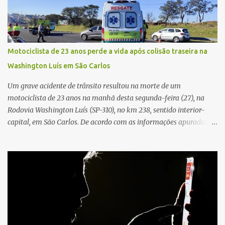
cerca de dez minutos para buscar ajuda. Ao retornar, constatou
que o automóvel havia desaparecido. A vítima realizou buscas
pelas imediações, mas não conseguiu localizar o veículo.
Conforme o boletim, um menino de aproximadamente 10 anos
Motociclista de 23 anos perde a vida após colisão traseira na
relatou ter visto a Spin passando pelo local fazendo um forte ruído,
Washington Luís em São Carlos
característica compatível com o problema mecânico que o veículo
já apresentava antes do furto. O carro possui seguro e, segundo a
Um grave acidente de trânsito resultou na morte de um
v...
motociclista de 23 anos na manhã desta segunda-feira (27), na
Rodovia Washington Luís (SP-310), no km 238, sentido interior-
capital, em São Carlos. De acordo com as informações apuradas no
local, a vítima conduzia uma motocicleta quando acabou colidindo
na traseira de um Jeep Renegade. Segundo relato da condutora do
veículo, o trânsito estava lento e congestionado devido a obras
realizadas na rodovia, momento em que ocorreu o impacto. Com
a violência da colisão, o motociclista foi arremessado ao solo.
Testemunhas relataram que o capacete teria se desprendido
durante o acidente. O jovem sofreu ferimentos gravíssimos e
morreu ainda no local. Equipes de resgate e de atendimento da