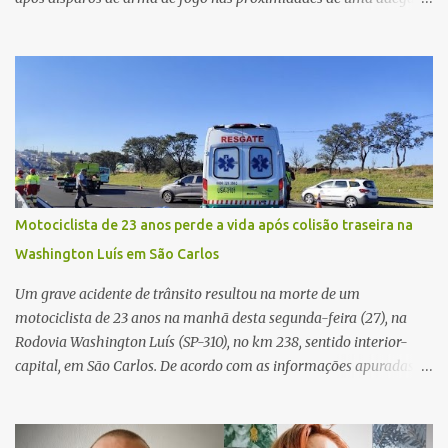
caso aconteceu por volta das 20h40, na região da Avenida João
Vitte. De acordo com as primeiras informações, a confusão teria
começado dentro do estabelecimento e se estendido para a área
externa, quando dois homens armados passaram a efetuar
diversos disparos. Duas vítimas morreram ainda no local. Outras
três pessoas foram baleadas e socorridas. Até o momento, não
foram divulgadas informações oficiais sobre o estado de saúde dos
feridos. Equipes da Polícia Militar de Santa Gertrudes atenderam a
ocorrência e isolaram a área para o trabalho da perícia. Até a
Motociclista de 23 anos perde a vida após colisão traseira na
última atualização, nenhum suspeito havia sido preso. A Polícia
Washington Luís em São Carlos
Civil investigará a motivação da briga, a autoria dos disparos e as
circunstâncias do crime. A ocorrência segue em anda...
Um grave acidente de trânsito resultou na morte de um
motociclista de 23 anos na manhã desta segunda-feira (27), na
Rodovia Washington Luís (SP-310), no km 238, sentido interior-
capital, em São Carlos. De acordo com as informações apuradas no
local, a vítima conduzia uma motocicleta quando acabou colidindo
na traseira de um Jeep Renegade. Segundo relato da condutora do
veículo, o trânsito estava lento e congestionado devido a obras