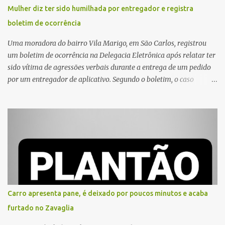
Mulher diz ter sido humilhada por entregador e registra
boletim de ocorrência
Uma moradora do bairro Vila Marigo, em São Carlos, registrou
um boletim de ocorrência na Delegacia Eletrônica após relatar ter
sido vítima de agressões verbais durante a entrega de um pedido
por um entregador de aplicativo. Segundo o boletim, o caso
ocorreu por volta das 17h de sexta-feira (31). A mulher afirmou
que o entregador teria acionado o interfone de forma equivocada
e, em seguida, passou a gritar em frente ao prédio, chamando a
atenção de moradores e de pessoas que estavam nas
proximidades. Ainda conforme o registro policial, a vítima relatou
que, ao receber a entrega, voltou a ser ofendida com palavras de
baixo calão e insultos. Ela informou à Polícia Civil que mora
sozinha e que se sentiu ameaçada, coagida e humilhada com a
situação. Fonte: São Carlos Agora
Carro apresenta pane, é deixado por poucos minutos e acaba
furtado no Zavaglia