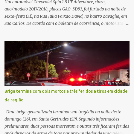
Um automóvel Chevrolet Spin 1.8 LT Adventure, cinza,
ano/modelo 2017/2018, placas GAQ-5D53, foi furtado na noite de
sexta-feira (31), na Rua Julia Paixão David, no bairro Zavaglia, em
São Carlos. De acordo com o boletim de ocorrência, o motorista
seguia pela via quando o veículo apresentou uma pane elétrica no
painel, deixando de funcionar e impossibilitando uma nova
partida. Ainda segundo o registro policial, o condutor estacionou o
carro, certificou-se de que todas as portas estavam trancadas,
permaneceu com a chave de ignição e se ausentou do local por
cerca de dez minutos para buscar ajuda. Ao retornar, constatou
que o automóvel havia desaparecido. A vítima realizou buscas
pelas imediações, mas não conseguiu localizar o veículo.
Conforme o boletim, um menino de aproximadamente 10 anos
Briga termina com dois mortos e três feridos a tiros em cidade
relatou ter visto a Spin passando pelo local fazendo um forte ruído,
da região
característica compatível com o problema mecânico que o veículo
já apresentava antes do furto. O carro possui seguro e, segundo a
Uma briga generalizada terminou em tragédia na noite deste
v...
domingo (26), em Santa Gertrudes (SP). Segundo informações
preliminares, duas pessoas morreram e outras três ficaram feridas
após disparos de arma de fogo nas proximidades de uma adega. O