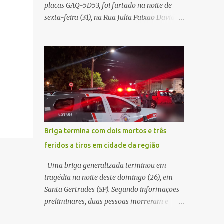
placas GAQ-5D53, foi furtado na noite de
Carlos Agora
sexta-feira (31), na Rua Julia Paixão David,
no bairro Zavaglia, em São Carlos. De
acordo com o boletim de ocorrência, o
motorista seguia pela via quando o veículo
apresentou uma pane elétrica no painel,
deixando de funcionar e impossibilitando
uma nova partida. Ainda segundo o registro
policial, o condutor estacionou o carro,
certificou-se de que todas as portas estavam
trancadas, permaneceu com a chave de
Briga termina com dois mortos e três
ignição e se ausentou do local por cerca de
feridos a tiros em cidade da região
dez minutos para buscar ajuda. Ao retornar,
constatou que o automóvel havia
Uma briga generalizada terminou em
desaparecido. A vítima realizou buscas pelas
tragédia na noite deste domingo (26), em
imediações, mas não conseguiu localizar o
Santa Gertrudes (SP). Segundo informações
veículo. Conforme o boletim, um menino de
preliminares, duas pessoas morreram e
aproximadamente 10 anos relatou ter visto
outras três ficaram feridas após disparos de
a Spin passando pelo local fazendo um forte