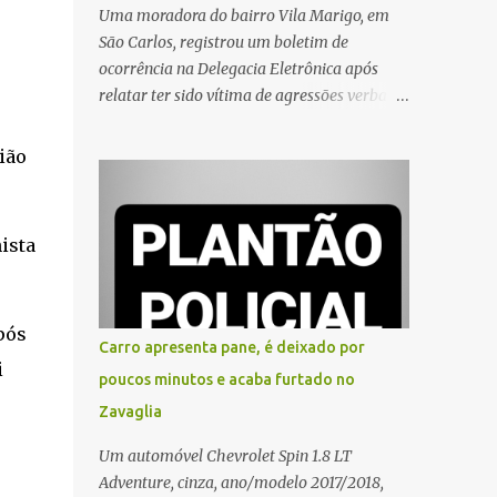
Uma moradora do bairro Vila Marigo, em
São Carlos, registrou um boletim de
ocorrência na Delegacia Eletrônica após
relatar ter sido vítima de agressões verbais
durante a entrega de um pedido por um
entregador de aplicativo. Segundo o boletim,
ião
o caso ocorreu por volta das 17h de sexta-
feira (31). A mulher afirmou que o
entregador teria acionado o interfone de
ista
forma equivocada e, em seguida, passou a
gritar em frente ao prédio, chamando a
atenção de moradores e de pessoas que
pós
estavam nas proximidades. Ainda conforme
Carro apresenta pane, é deixado por
o registro policial, a vítima relatou que, ao
i
poucos minutos e acaba furtado no
receber a entrega, voltou a ser ofendida com
Zavaglia
palavras de baixo calão e insultos. Ela
informou à Polícia Civil que mora sozinha e
Um automóvel Chevrolet Spin 1.8 LT
que se sentiu ameaçada, coagida e
Adventure, cinza, ano/modelo 2017/2018,
humilhada com a situação. Fonte: São