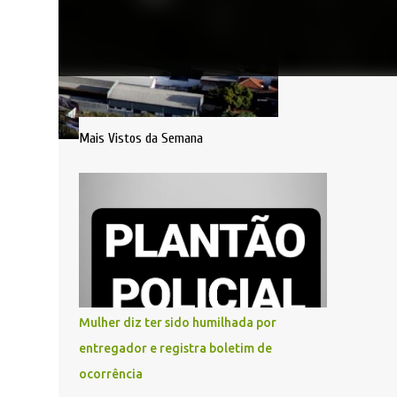
Mais Vistos da Semana
Mulher diz ter sido humilhada por
entregador e registra boletim de
ocorrência