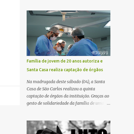
pública significa tomar decisões que
atualização cadastral. Após realizar o
impactam diariamente milhares de pessoas.
procedimento, a conta bancária ficou
A cidade concentra hospitais, unidades
bloqueada por algumas horas. Sem
especializadas e serviços de média e alta
conseguir acessar o sistema, a vítima tentou
complexidade que atendem pacientes não
novamente contato com o suposto gerente,
apenas do município, mas também de
mas não obteve resposta. Na segunda-fe...
diversas cidades do entorno, ampliando
significativamente a responsabilidade da
gestão sobre o Sistema Único de Saúde
Família de jovem de 20 anos autoriza e
(SUS). Nos últimos anos, o Governo Federal
Santa Casa realiza captação de órgãos
tem ampliado investimentos destinados ao
fortalecimento da atenção básica, da
Na madrugada deste sábado (04), a Santa
infraestrutura hospitalar e da
Casa de São Carlos realizou a quinta
regionalização dos serviços de saúde.
captação de órgãos da instituição. Graças ao
Entretanto, em um cenário de demandas
gesto de solidariedade da família de uma
crescentes e recursos necessariamente
paciente de 20 anos, vítima de acidente de
limitados, a principal missão da gestão
moto na última semana, foi possível captar
pública não é apenas investir mais, mas
o coração, os rins e as córneas, possibilitando
decidir melhor onde investir para produzir o
que até cinco pessoas tenham uma nova