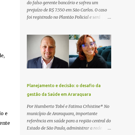
do falso gerente bancário e sofreu um
prejuízo de R$ 7.550 em São Carlos. O caso
foi registrado no Plantão Policial e será
investigado pela Polícia Civil como
estelionato. De acordo com o boletim de
ocorrência, a vítima recebeu contato pelo
WhatsApp de um homem que afirmava ser
o novo gerente da conta bancária da
e,
empresa. O suspeito alegou que seria
necessário atualizar o cadastro da conta e
passou a orientar a vítima sobre os
procedimentos que deveriam ser realizados.
Planejamento e decisão: o desafio da
Dias depois, o golpista enviou um
gestão da Saúde em Araraquara
documento em PDF simulando uma
comunicação oficial da instituição
Por Humberto Tobé e Fatima Crhistine* No
financeira. Na sequência, entrou em contato
o e
município de Araraquara, importante
por telefone e encaminhou um link,
referência em saúde para a região central do
mente
orientando a vítima a acessá-lo pelo
Estado de São Paulo, administrar a rede
computador para concluir a suposta