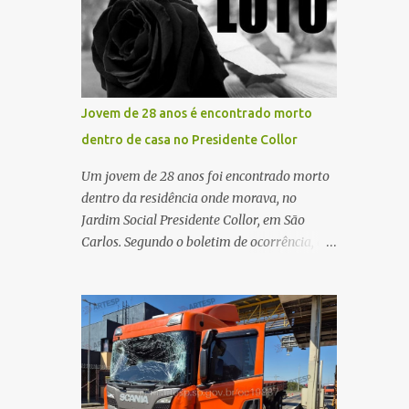
maior benefício possível à população. Essa
oportunidade de vida por meio do
reflexão encontra respaldo tanto na teoria
transplante. Por se tratar de um órgão com
da admini...
curto tempo de preservação, a equipe
responsável pela captação do coração
chegou a São Carlos em uma aeronave da
Jovem de 28 anos é encontrado morto
Força Aérea Brasileira (FAB), garantindo
dentro de casa no Presidente Collor
agilidade no transporte e na realização do
procedimento. Após a retirada do órgão, a
Um jovem de 28 anos foi encontrado morto
Guarda Civil Municipal (GCM), por meio da
dentro da residência onde morava, no
Prefeitura de São Carlos, realizou o
Jardim Social Presidente Collor, em São
transporte do coração até o aeroporto, de
Carlos. Segundo o boletim de ocorrência, a
onde a aeronave da FAB seguiu com o órgão
mãe saiu para trabalhar no início da noite e,
para dar continuidade ao processo de
ao retornar, encontrou o filho caído no
transplante. A captação foi coordenada pela
quarto, com espuma na boca, acionando
Comissão Intra-Hospitalar de Doação de
imediatamente o Samu. O médico
Órgãos e Tecidos para Transplantes
confirmou o óbito no local. Familiares
(CIHDOTT) da Santa Ca...
informaram que o jovem apresentava
problemas de saúde. Fonte: São Carlos