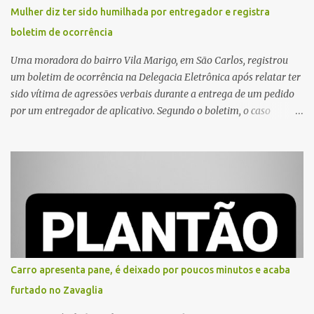
Mulher diz ter sido humilhada por entregador e registra
boletim de ocorrência
Uma moradora do bairro Vila Marigo, em São Carlos, registrou
um boletim de ocorrência na Delegacia Eletrônica após relatar ter
sido vítima de agressões verbais durante a entrega de um pedido
por um entregador de aplicativo. Segundo o boletim, o caso
ocorreu por volta das 17h de sexta-feira (31). A mulher afirmou
que o entregador teria acionado o interfone de forma equivocada
e, em seguida, passou a gritar em frente ao prédio, chamando a
atenção de moradores e de pessoas que estavam nas
proximidades. Ainda conforme o registro policial, a vítima relatou
que, ao receber a entrega, voltou a ser ofendida com palavras de
baixo calão e insultos. Ela informou à Polícia Civil que mora
sozinha e que se sentiu ameaçada, coagida e humilhada com a
situação. Fonte: São Carlos Agora
Carro apresenta pane, é deixado por poucos minutos e acaba
furtado no Zavaglia