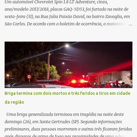
Um automóvel Chevrolet Spin 1.8 LT Adventure, cinza,
ano/modelo 2017/2018, placas GAQ-5D53, foi furtado na noite de
sexta-feira (31), na Rua Julia Paixão David, no bairro Zavaglia, em
São Carlos. De acordo com o boletim de ocorrência, o motorista
seguia pela via quando o veículo apresentou uma pane elétrica no
painel, deixando de funcionar e impossibilitando uma nova
partida. Ainda segundo o registro policial, o condutor estacionou o
carro, certificou-se de que todas as portas estavam trancadas,
permaneceu com a chave de ignição e se ausentou do local por
cerca de dez minutos para buscar ajuda. Ao retornar, constatou
que o automóvel havia desaparecido. A vítima realizou buscas
pelas imediações, mas não conseguiu localizar o veículo.
Conforme o boletim, um menino de aproximadamente 10 anos
Briga termina com dois mortos e três feridos a tiros em cidade
relatou ter visto a Spin passando pelo local fazendo um forte ruído,
da região
característica compatível com o problema mecânico que o veículo
já apresentava antes do furto. O carro possui seguro e, segundo a
Uma briga generalizada terminou em tragédia na noite deste
v...
domingo (26), em Santa Gertrudes (SP). Segundo informações
preliminares, duas pessoas morreram e outras três ficaram feridas
após disparos de arma de fogo nas proximidades de uma adega. O