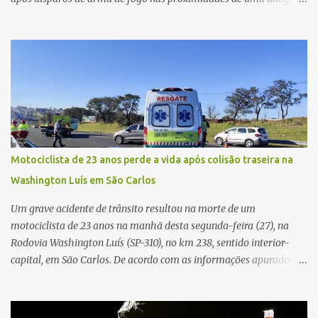
caso aconteceu por volta das 20h40, na região da Avenida João
Vitte. De acordo com as primeiras informações, a confusão teria
começado dentro do estabelecimento e se estendido para a área
externa, quando dois homens armados passaram a efetuar
diversos disparos. Duas vítimas morreram ainda no local. Outras
três pessoas foram baleadas e socorridas. Até o momento, não
foram divulgadas informações oficiais sobre o estado de saúde dos
feridos. Equipes da Polícia Militar de Santa Gertrudes atenderam a
ocorrência e isolaram a área para o trabalho da perícia. Até a
Motociclista de 23 anos perde a vida após colisão traseira na
última atualização, nenhum suspeito havia sido preso. A Polícia
Washington Luís em São Carlos
Civil investigará a motivação da briga, a autoria dos disparos e as
circunstâncias do crime. A ocorrência segue em anda...
Um grave acidente de trânsito resultou na morte de um
motociclista de 23 anos na manhã desta segunda-feira (27), na
Rodovia Washington Luís (SP-310), no km 238, sentido interior-
capital, em São Carlos. De acordo com as informações apuradas no
local, a vítima conduzia uma motocicleta quando acabou colidindo
na traseira de um Jeep Renegade. Segundo relato da condutora do
veículo, o trânsito estava lento e congestionado devido a obras