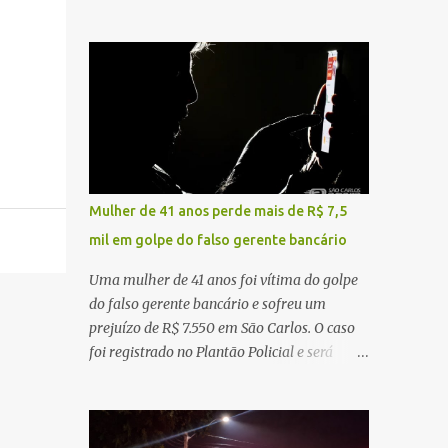
sentido interior-capital, em São Carlos. De
ruído, característica compatível com o
acordo com as informações apuradas no
problema mecânico que o veículo já
local, a vítima conduzia uma motocicleta
apresentava antes do furto. O carro possui
quando acabou colidindo na traseira de um
seguro e, segundo a v...
Jeep Renegade. Segundo relato da condutora
do veículo, o trânsito estava lento e
congestionado devido a obras realizadas na
rodovia, momento em que ocorreu o
impacto. Com a violência da colisão, o
Mulher de 41 anos perde mais de R$ 7,5
motociclista foi arremessado ao solo.
mil em golpe do falso gerente bancário
Testemunhas relataram que o capacete teria
se desprendido durante o acidente. O jovem
Uma mulher de 41 anos foi vítima do golpe
sofreu ferimentos gravíssimos e morreu
do falso gerente bancário e sofreu um
ainda no local. Equipes de resgate e de
prejuízo de R$ 7.550 em São Carlos. O caso
atendimento da concessionária responsável
foi registrado no Plantão Policial e será
pela rodovia foram acionadas e realizaram
investigado pela Polícia Civil como
a sinalização da via, além de prestarem
estelionato. De acordo com o boletim de
socorro à vítima. No entanto, o óbito foi
ocorrência, a vítima recebeu contato pelo
constatado ainda no local do acidente. A