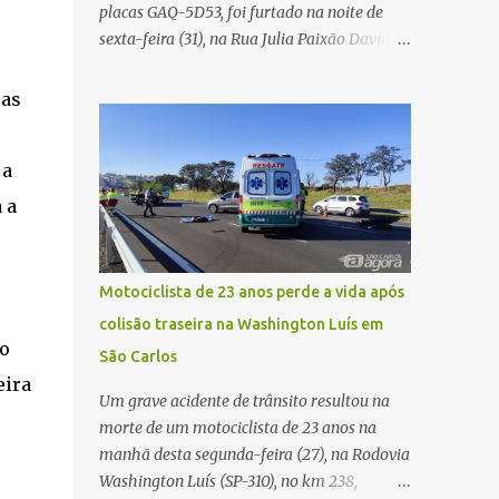
placas GAQ-5D53, foi furtado na noite de
Carlos Agora
sexta-feira (31), na Rua Julia Paixão David,
no bairro Zavaglia, em São Carlos. De
acordo com o boletim de ocorrência, o
 as
motorista seguia pela via quando o veículo
apresentou uma pane elétrica no painel,
 a
deixando de funcionar e impossibilitando
uma nova partida. Ainda segundo o registro
 a
policial, o condutor estacionou o carro,
certificou-se de que todas as portas estavam
trancadas, permaneceu com a chave de
Motociclista de 23 anos perde a vida após
ignição e se ausentou do local por cerca de
colisão traseira na Washington Luís em
dez minutos para buscar ajuda. Ao retornar,
 o
São Carlos
constatou que o automóvel havia
eira
desaparecido. A vítima realizou buscas pelas
Um grave acidente de trânsito resultou na
imediações, mas não conseguiu localizar o
morte de um motociclista de 23 anos na
veículo. Conforme o boletim, um menino de
manhã desta segunda-feira (27), na Rodovia
aproximadamente 10 anos relatou ter visto
Washington Luís (SP-310), no km 238,
a Spin passando pelo local fazendo um forte