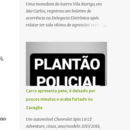
Uma moradora do bairro Vila Marigo, em
São Carlos, registrou um boletim de
ocorrência na Delegacia Eletrônica após
relatar ter sido vítima de agressões verbais
durante a entrega de um pedido por um
entregador de aplicativo. Segundo o boletim,
o caso ocorreu por volta das 17h de sexta-
feira (31). A mulher afirmou que o
),
entregador teria acionado o interfone de
forma equivocada e, em seguida, passou a
gritar em frente ao prédio, chamando a
atenção de moradores e de pessoas que
estavam nas proximidades. Ainda conforme
Carro apresenta pane, é deixado por
o registro policial, a vítima relatou que, ao
poucos minutos e acaba furtado no
receber a entrega, voltou a ser ofendida com
Zavaglia
palavras de baixo calão e insultos. Ela
informou à Polícia Civil que mora sozinha e
 no
Um automóvel Chevrolet Spin 1.8 LT
que se sentiu ameaçada, coagida e
Adventure, cinza, ano/modelo 2017/2018,
humilhada com a situação. Fonte: São