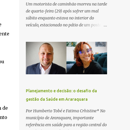
Um motorista de caminhão morreu na tarde
de quarta-feira (29) após sofrer um mal
súbito enquanto estava no interior do
e
veículo, estacionado no pátio de um posto de
serviços às margens da Rodovia Washington
ente
Luís (SP-310), na altura do km 261, em
Araraquara. De acordo com informações da
Artesp, a concessionária foi acionada por
meio do telefone 0800 após relatos de que
ou
havia um condutor inconsciente dentro de
um caminhão. Equipes de resgate foram
rapidamente deslocadas ao local e
encontraram a vítima em parada
Planejamento e decisão: o desafio da
cardiorrespiratória. Os socorristas iniciaram
gestão da Saúde em Araraquara
imediatamente as manobras de reanimação
m de
cardiopulmonar (RCP), porém, apesar de
Por Humberto Tobé e Fatima Crhistine* No
todos os esforços, o motorista não
nto
município de Araraquara, importante
respondeu aos procedimentos. Às 17h03,
referência em saúde para a região central do
médicos da Unidade de Suporte Avançado