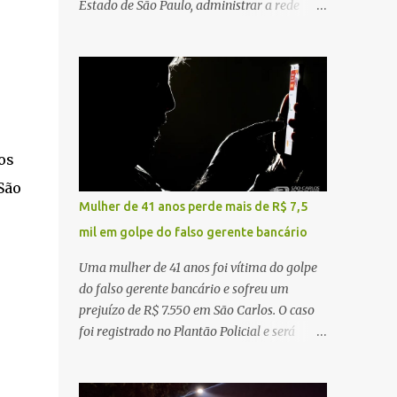
Estado de São Paulo, administrar a rede
constataram o óbito da vítima. Fonte: São
pública significa tomar decisões que
Carlos Agora
impactam diariamente milhares de pessoas.
A cidade concentra hospitais, unidades
especializadas e serviços de média e alta
complexidade que atendem pacientes não
apenas do município, mas também de
diversas cidades do entorno, ampliando
os
significativamente a responsabilidade da
São
gestão sobre o Sistema Único de Saúde
Mulher de 41 anos perde mais de R$ 7,5
(SUS). Nos últimos anos, o Governo Federal
mil em golpe do falso gerente bancário
tem ampliado investimentos destinados ao
fortalecimento da atenção básica, da
Uma mulher de 41 anos foi vítima do golpe
infraestrutura hospitalar e da
do falso gerente bancário e sofreu um
regionalização dos serviços de saúde.
prejuízo de R$ 7.550 em São Carlos. O caso
Entretanto, em um cenário de demandas
foi registrado no Plantão Policial e será
crescentes e recursos necessariamente
investigado pela Polícia Civil como
limitados, a principal missão da gestão
estelionato. De acordo com o boletim de
pública não é apenas investir mais, mas
ocorrência, a vítima recebeu contato pelo