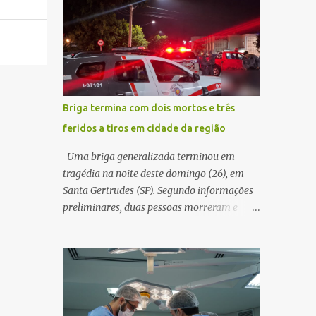
decidir melhor onde investir para produzir o
WhatsApp de um homem que afirmava ser
maior benefício possível à população. Essa
o novo gerente da conta bancária da
reflexão encontra respaldo tanto na teoria
empresa. O suspeito alegou que seria
da admini...
necessário atualizar o cadastro da conta e
passou a orientar a vítima sobre os
procedimentos que deveriam ser realizados.
Briga termina com dois mortos e três
Dias depois, o golpista enviou um
feridos a tiros em cidade da região
documento em PDF simulando uma
comunicação oficial da instituição
Uma briga generalizada terminou em
financeira. Na sequência, entrou em contato
tragédia na noite deste domingo (26), em
por telefone e encaminhou um link,
Santa Gertrudes (SP). Segundo informações
orientando a vítima a acessá-lo pelo
preliminares, duas pessoas morreram e
computador para concluir a suposta
outras três ficaram feridas após disparos de
atualização cadastral. Após realizar o
arma de fogo nas proximidades de uma
procedimento, a conta bancária ficou
adega. O caso aconteceu por volta das
bloqueada por algumas horas. Sem
20h40, na região da Avenida João Vitte. De
conseguir acessar o sistema, a vítima tentou
acordo com as primeiras informações, a
novamente contato com o suposto gerente,
confusão teria começado dentro do