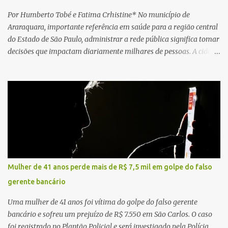
Por Humberto Tobé e Fatima Crhistine* No município de
Araraquara, importante referência em saúde para a região central
do Estado de São Paulo, administrar a rede pública significa tomar
decisões que impactam diariamente milhares de pessoas. A cidade
concentra hospitais, unidades especializadas e serviços de média e
alta complexidade que atendem pacientes não apenas do
município, mas também de diversas cidades do entorno,
ampliando significativamente a responsabilidade da gestão sobre
o Sistema Único de Saúde (SUS). Nos últimos anos, o Governo
Federal tem ampliado investimentos destinados ao fortalecimento
da atenção básica, da infraestrutura hospitalar e da
regionalização dos serviços de saúde. Entretanto, em um cenário
de demandas crescentes e recursos necessariamente limitados, a
Mulher de 41 anos perde mais de R$ 7,5 mil em golpe do falso
principal missão da gestão pública não é apenas investir mais,
gerente bancário
mas decidir melhor onde investir para produzir o maior benefício
possível à população. Essa reflexão encontra respaldo tanto na
Uma mulher de 41 anos foi vítima do golpe do falso gerente
teoria da admini...
bancário e sofreu um prejuízo de R$ 7.550 em São Carlos. O caso
foi registrado no Plantão Policial e será investigado pela Polícia