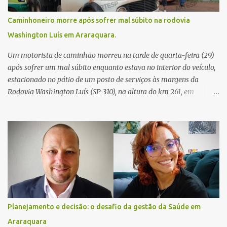
Caminhoneiro morre após sofrer mal súbito na rodovia
Washington Luís em Araraquara.
Um motorista de caminhão morreu na tarde de quarta-feira (29)
após sofrer um mal súbito enquanto estava no interior do veículo,
estacionado no pátio de um posto de serviços às margens da
Rodovia Washington Luís (SP-310), na altura do km 261, em
Araraquara. De acordo com informações da Artesp, a
concessionária foi acionada por meio do telefone 0800 após
relatos de que havia um condutor inconsciente dentro de um
caminhão. Equipes de resgate foram rapidamente deslocadas ao
local e encontraram a vítima em parada cardiorrespiratória. Os
socorristas iniciaram imediatamente as manobras de reanimação
cardiopulmonar (RCP), porém, apesar de todos os esforços, o
motorista não respondeu aos procedimentos. Às 17h03, médicos
da Unidade de Suporte Avançado constataram o óbito da vítima.
Planejamento e decisão: o desafio da gestão da Saúde em
Fonte: São Carlos Agora
Araraquara