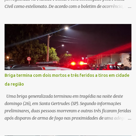
Civil como estelionato. De acordo com o boletim de ocorrência, a
vítima recebeu contato pelo WhatsApp de um homem que
afirmava ser o novo gerente da conta bancária da empresa. O
suspeito alegou que seria necessário atualizar o cadastro da conta
e passou a orientar a vítima sobre os procedimentos que deveriam
ser realizados. Dias depois, o golpista enviou um documento em
PDF simulando uma comunicação oficial da instituição financeira.
Na sequência, entrou em contato por telefone e encaminhou um
link, orientando a vítima a acessá-lo pelo computador para
concluir a suposta atualização cadastral. Após realizar o
Briga termina com dois mortos e três feridos a tiros em cidade
procedimento, a conta bancária ficou bloqueada por algumas
da região
horas. Sem conseguir acessar o sistema, a vítima tentou
novamente contato com o suposto gerente, mas não obteve
Uma briga generalizada terminou em tragédia na noite deste
resposta. Na segunda-fe...
domingo (26), em Santa Gertrudes (SP). Segundo informações
preliminares, duas pessoas morreram e outras três ficaram feridas
após disparos de arma de fogo nas proximidades de uma adega. O
caso aconteceu por volta das 20h40, na região da Avenida João
Vitte. De acordo com as primeiras informações, a confusão teria