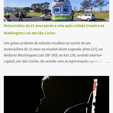
três pessoas foram baleadas e socorridas. Até o momento, não
foram divulgadas informações oficiais sobre o estado de saúde dos
feridos. Equipes da Polícia Militar de Santa Gertrudes atenderam a
ocorrência e isolaram a área para o trabalho da perícia. Até a
Motociclista de 23 anos perde a vida após colisão traseira na
última atualização, nenhum suspeito havia sido preso. A Polícia
Washington Luís em São Carlos
Civil investigará a motivação da briga, a autoria dos disparos e as
circunstâncias do crime. A ocorrência segue em anda...
Um grave acidente de trânsito resultou na morte de um
motociclista de 23 anos na manhã desta segunda-feira (27), na
Rodovia Washington Luís (SP-310), no km 238, sentido interior-
capital, em São Carlos. De acordo com as informações apuradas no
local, a vítima conduzia uma motocicleta quando acabou colidindo
na traseira de um Jeep Renegade. Segundo relato da condutora do
veículo, o trânsito estava lento e congestionado devido a obras
realizadas na rodovia, momento em que ocorreu o impacto. Com
a violência da colisão, o motociclista foi arremessado ao solo.
Testemunhas relataram que o capacete teria se desprendido
durante o acidente. O jovem sofreu ferimentos gravíssimos e
morreu ainda no local. Equipes de resgate e de atendimento da