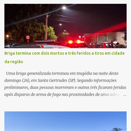
painel, deixando de funcionar e impossibilitando uma nova
partida. Ainda segundo o registro policial, o condutor estacionou o
carro, certificou-se de que todas as portas estavam trancadas,
permaneceu com a chave de ignição e se ausentou do local por
cerca de dez minutos para buscar ajuda. Ao retornar, constatou
que o automóvel havia desaparecido. A vítima realizou buscas
pelas imediações, mas não conseguiu localizar o veículo.
Conforme o boletim, um menino de aproximadamente 10 anos
Briga termina com dois mortos e três feridos a tiros em cidade
relatou ter visto a Spin passando pelo local fazendo um forte ruído,
da região
característica compatível com o problema mecânico que o veículo
já apresentava antes do furto. O carro possui seguro e, segundo a
Uma briga generalizada terminou em tragédia na noite deste
v...
domingo (26), em Santa Gertrudes (SP). Segundo informações
preliminares, duas pessoas morreram e outras três ficaram feridas
após disparos de arma de fogo nas proximidades de uma adega. O
caso aconteceu por volta das 20h40, na região da Avenida João
Vitte. De acordo com as primeiras informações, a confusão teria
começado dentro do estabelecimento e se estendido para a área
externa, quando dois homens armados passaram a efetuar
diversos disparos. Duas vítimas morreram ainda no local. Outras