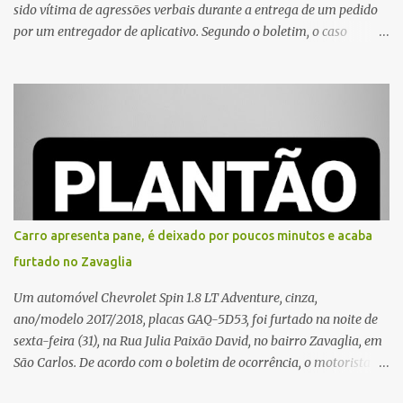
sido vítima de agressões verbais durante a entrega de um pedido
por um entregador de aplicativo. Segundo o boletim, o caso
ocorreu por volta das 17h de sexta-feira (31). A mulher afirmou
que o entregador teria acionado o interfone de forma equivocada
e, em seguida, passou a gritar em frente ao prédio, chamando a
atenção de moradores e de pessoas que estavam nas
proximidades. Ainda conforme o registro policial, a vítima relatou
que, ao receber a entrega, voltou a ser ofendida com palavras de
baixo calão e insultos. Ela informou à Polícia Civil que mora
sozinha e que se sentiu ameaçada, coagida e humilhada com a
situação. Fonte: São Carlos Agora
Carro apresenta pane, é deixado por poucos minutos e acaba
furtado no Zavaglia
Um automóvel Chevrolet Spin 1.8 LT Adventure, cinza,
ano/modelo 2017/2018, placas GAQ-5D53, foi furtado na noite de
sexta-feira (31), na Rua Julia Paixão David, no bairro Zavaglia, em
São Carlos. De acordo com o boletim de ocorrência, o motorista
seguia pela via quando o veículo apresentou uma pane elétrica no