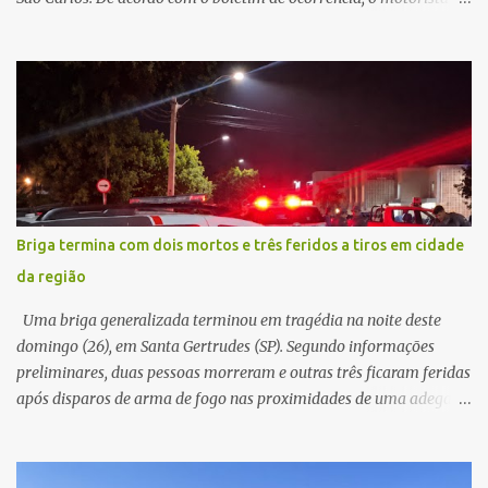
seguia pela via quando o veículo apresentou uma pane elétrica no
painel, deixando de funcionar e impossibilitando uma nova
partida. Ainda segundo o registro policial, o condutor estacionou o
carro, certificou-se de que todas as portas estavam trancadas,
permaneceu com a chave de ignição e se ausentou do local por
cerca de dez minutos para buscar ajuda. Ao retornar, constatou
que o automóvel havia desaparecido. A vítima realizou buscas
pelas imediações, mas não conseguiu localizar o veículo.
Conforme o boletim, um menino de aproximadamente 10 anos
Briga termina com dois mortos e três feridos a tiros em cidade
relatou ter visto a Spin passando pelo local fazendo um forte ruído,
da região
característica compatível com o problema mecânico que o veículo
já apresentava antes do furto. O carro possui seguro e, segundo a
Uma briga generalizada terminou em tragédia na noite deste
v...
domingo (26), em Santa Gertrudes (SP). Segundo informações
preliminares, duas pessoas morreram e outras três ficaram feridas
após disparos de arma de fogo nas proximidades de uma adega. O
caso aconteceu por volta das 20h40, na região da Avenida João
Vitte. De acordo com as primeiras informações, a confusão teria
começado dentro do estabelecimento e se estendido para a área