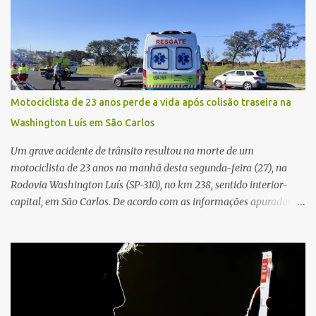
externa, quando dois homens armados passaram a efetuar
diversos disparos. Duas vítimas morreram ainda no local. Outras
três pessoas foram baleadas e socorridas. Até o momento, não
foram divulgadas informações oficiais sobre o estado de saúde dos
feridos. Equipes da Polícia Militar de Santa Gertrudes atenderam a
ocorrência e isolaram a área para o trabalho da perícia. Até a
Motociclista de 23 anos perde a vida após colisão traseira na
última atualização, nenhum suspeito havia sido preso. A Polícia
Washington Luís em São Carlos
Civil investigará a motivação da briga, a autoria dos disparos e as
circunstâncias do crime. A ocorrência segue em anda...
Um grave acidente de trânsito resultou na morte de um
motociclista de 23 anos na manhã desta segunda-feira (27), na
Rodovia Washington Luís (SP-310), no km 238, sentido interior-
capital, em São Carlos. De acordo com as informações apuradas no
local, a vítima conduzia uma motocicleta quando acabou colidindo
na traseira de um Jeep Renegade. Segundo relato da condutora do
veículo, o trânsito estava lento e congestionado devido a obras
realizadas na rodovia, momento em que ocorreu o impacto. Com
a violência da colisão, o motociclista foi arremessado ao solo.
Testemunhas relataram que o capacete teria se desprendido