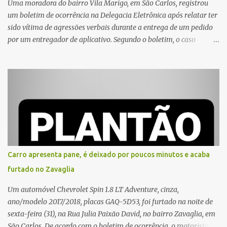
Uma moradora do bairro Vila Marigo, em São Carlos, registrou
um boletim de ocorrência na Delegacia Eletrônica após relatar ter
sido vítima de agressões verbais durante a entrega de um pedido
por um entregador de aplicativo. Segundo o boletim, o caso
ocorreu por volta das 17h de sexta-feira (31). A mulher afirmou
que o entregador teria acionado o interfone de forma equivocada
e, em seguida, passou a gritar em frente ao prédio, chamando a
atenção de moradores e de pessoas que estavam nas
proximidades. Ainda conforme o registro policial, a vítima relatou
que, ao receber a entrega, voltou a ser ofendida com palavras de
baixo calão e insultos. Ela informou à Polícia Civil que mora
sozinha e que se sentiu ameaçada, coagida e humilhada com a
situação. Fonte: São Carlos Agora
Carro apresenta pane, é deixado por poucos minutos e acaba
furtado no Zavaglia
Um automóvel Chevrolet Spin 1.8 LT Adventure, cinza,
ano/modelo 2017/2018, placas GAQ-5D53, foi furtado na noite de
sexta-feira (31), na Rua Julia Paixão David, no bairro Zavaglia, em
São Carlos. De acordo com o boletim de ocorrência, o motorista