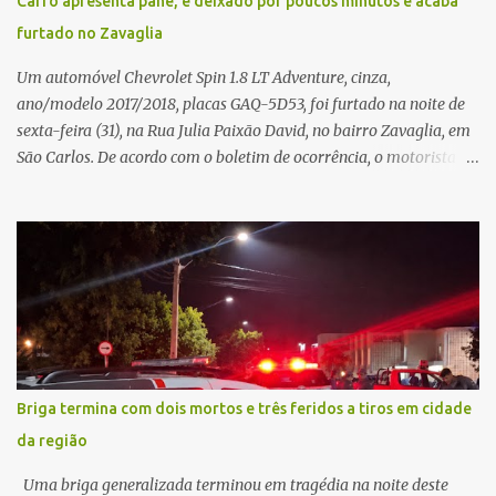
Carro apresenta pane, é deixado por poucos minutos e acaba
furtado no Zavaglia
Um automóvel Chevrolet Spin 1.8 LT Adventure, cinza,
ano/modelo 2017/2018, placas GAQ-5D53, foi furtado na noite de
sexta-feira (31), na Rua Julia Paixão David, no bairro Zavaglia, em
São Carlos. De acordo com o boletim de ocorrência, o motorista
seguia pela via quando o veículo apresentou uma pane elétrica no
painel, deixando de funcionar e impossibilitando uma nova
partida. Ainda segundo o registro policial, o condutor estacionou o
carro, certificou-se de que todas as portas estavam trancadas,
permaneceu com a chave de ignição e se ausentou do local por
cerca de dez minutos para buscar ajuda. Ao retornar, constatou
que o automóvel havia desaparecido. A vítima realizou buscas
pelas imediações, mas não conseguiu localizar o veículo.
Conforme o boletim, um menino de aproximadamente 10 anos
Briga termina com dois mortos e três feridos a tiros em cidade
relatou ter visto a Spin passando pelo local fazendo um forte ruído,
da região
característica compatível com o problema mecânico que o veículo
já apresentava antes do furto. O carro possui seguro e, segundo a
Uma briga generalizada terminou em tragédia na noite deste