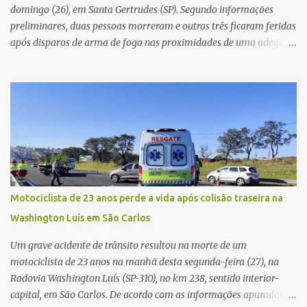
v...
domingo (26), em Santa Gertrudes (SP). Segundo informações
preliminares, duas pessoas morreram e outras três ficaram feridas
após disparos de arma de fogo nas proximidades de uma adega. O
caso aconteceu por volta das 20h40, na região da Avenida João
Vitte. De acordo com as primeiras informações, a confusão teria
começado dentro do estabelecimento e se estendido para a área
externa, quando dois homens armados passaram a efetuar
diversos disparos. Duas vítimas morreram ainda no local. Outras
três pessoas foram baleadas e socorridas. Até o momento, não
foram divulgadas informações oficiais sobre o estado de saúde dos
feridos. Equipes da Polícia Militar de Santa Gertrudes atenderam a
ocorrência e isolaram a área para o trabalho da perícia. Até a
Motociclista de 23 anos perde a vida após colisão traseira na
última atualização, nenhum suspeito havia sido preso. A Polícia
Washington Luís em São Carlos
Civil investigará a motivação da briga, a autoria dos disparos e as
circunstâncias do crime. A ocorrência segue em anda...
Um grave acidente de trânsito resultou na morte de um
motociclista de 23 anos na manhã desta segunda-feira (27), na
Rodovia Washington Luís (SP-310), no km 238, sentido interior-
capital, em São Carlos. De acordo com as informações apuradas no