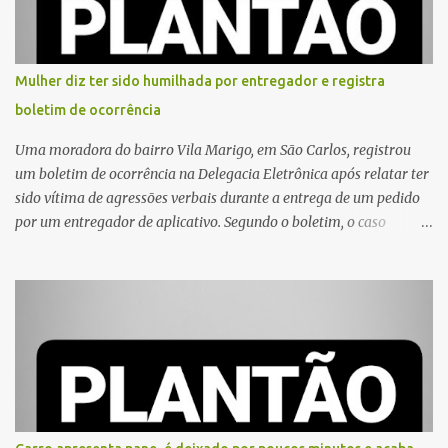
Mulher diz ter sido humilhada por entregador e registra
boletim de ocorrência
Uma moradora do bairro Vila Marigo, em São Carlos, registrou
um boletim de ocorrência na Delegacia Eletrônica após relatar ter
sido vítima de agressões verbais durante a entrega de um pedido
por um entregador de aplicativo. Segundo o boletim, o caso
ocorreu por volta das 17h de sexta-feira (31). A mulher afirmou
que o entregador teria acionado o interfone de forma equivocada
e, em seguida, passou a gritar em frente ao prédio, chamando a
atenção de moradores e de pessoas que estavam nas
proximidades. Ainda conforme o registro policial, a vítima relatou
que, ao receber a entrega, voltou a ser ofendida com palavras de
baixo calão e insultos. Ela informou à Polícia Civil que mora
sozinha e que se sentiu ameaçada, coagida e humilhada com a
situação. Fonte: São Carlos Agora