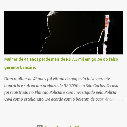
local, a vítima conduzia uma motocicleta quando acabou colidindo
na traseira de um Jeep Renegade. Segundo relato da condutora do
veículo, o trânsito estava lento e congestionado devido a obras
realizadas na rodovia, momento em que ocorreu o impacto. Com
a violência da colisão, o motociclista foi arremessado ao solo.
Testemunhas relataram que o capacete teria se desprendido
durante o acidente. O jovem sofreu ferimentos gravíssimos e
morreu ainda no local. Equipes de resgate e de atendimento da
concessionária responsável pela rodovia foram acionadas e
Mulher de 41 anos perde mais de R$ 7,5 mil em golpe do falso
realizaram a sinalização da via, além de prestarem socorro à
gerente bancário
vítima. No entanto, o óbito foi constatado ainda no local do
acidente. A Polícia Militar Rodoviária compareceu para o registro
Uma mulher de 41 anos foi vítima do golpe do falso gerente
da ocorrência...
bancário e sofreu um prejuízo de R$ 7.550 em São Carlos. O caso
foi registrado no Plantão Policial e será investigado pela Polícia
Civil como estelionato. De acordo com o boletim de ocorrência, a
vítima recebeu contato pelo WhatsApp de um homem que
afirmava ser o novo gerente da conta bancária da empresa. O
suspeito alegou que seria necessário atualizar o cadastro da conta
e passou a orientar a vítima sobre os procedimentos que deveriam