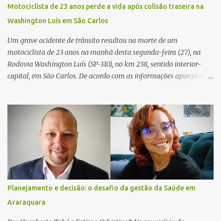
ocorrência e isolaram a área para o trabalho da perícia. Até a
Motociclista de 23 anos perde a vida após colisão traseira na
última atualização, nenhum suspeito havia sido preso. A Polícia
Washington Luís em São Carlos
Civil investigará a motivação da briga, a autoria dos disparos e as
circunstâncias do crime. A ocorrência segue em anda...
Um grave acidente de trânsito resultou na morte de um
motociclista de 23 anos na manhã desta segunda-feira (27), na
Rodovia Washington Luís (SP-310), no km 238, sentido interior-
capital, em São Carlos. De acordo com as informações apuradas no
local, a vítima conduzia uma motocicleta quando acabou colidindo
na traseira de um Jeep Renegade. Segundo relato da condutora do
veículo, o trânsito estava lento e congestionado devido a obras
realizadas na rodovia, momento em que ocorreu o impacto. Com
a violência da colisão, o motociclista foi arremessado ao solo.
Testemunhas relataram que o capacete teria se desprendido
durante o acidente. O jovem sofreu ferimentos gravíssimos e
morreu ainda no local. Equipes de resgate e de atendimento da
concessionária responsável pela rodovia foram acionadas e
Planejamento e decisão: o desafio da gestão da Saúde em
realizaram a sinalização da via, além de prestarem socorro à
Araraquara
vítima. No entanto, o óbito foi constatado ainda no local do
acidente. A Polícia Militar Rodoviária compareceu para o registro