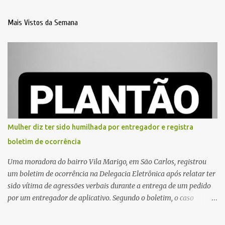
Mais Vistos da Semana
Mulher diz ter sido humilhada por entregador e registra
boletim de ocorrência
Uma moradora do bairro Vila Marigo, em São Carlos, registrou
um boletim de ocorrência na Delegacia Eletrônica após relatar ter
sido vítima de agressões verbais durante a entrega de um pedido
por um entregador de aplicativo. Segundo o boletim, o caso
ocorreu por volta das 17h de sexta-feira (31). A mulher afirmou
que o entregador teria acionado o interfone de forma equivocada