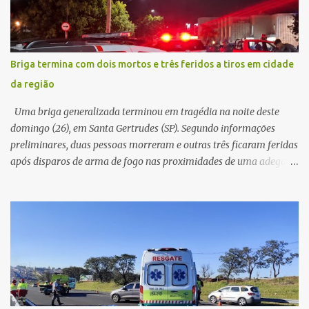
cerca de dez minutos para buscar ajuda. Ao retornar, constatou
que o automóvel havia desaparecido. A vítima realizou buscas
pelas imediações, mas não conseguiu localizar o veículo.
Conforme o boletim, um menino de aproximadamente 10 anos
Briga termina com dois mortos e três feridos a tiros em cidade
relatou ter visto a Spin passando pelo local fazendo um forte ruído,
da região
característica compatível com o problema mecânico que o veículo
já apresentava antes do furto. O carro possui seguro e, segundo a
Uma briga generalizada terminou em tragédia na noite deste
v...
domingo (26), em Santa Gertrudes (SP). Segundo informações
preliminares, duas pessoas morreram e outras três ficaram feridas
após disparos de arma de fogo nas proximidades de uma adega. O
caso aconteceu por volta das 20h40, na região da Avenida João
Vitte. De acordo com as primeiras informações, a confusão teria
começado dentro do estabelecimento e se estendido para a área
externa, quando dois homens armados passaram a efetuar
diversos disparos. Duas vítimas morreram ainda no local. Outras
três pessoas foram baleadas e socorridas. Até o momento, não
foram divulgadas informações oficiais sobre o estado de saúde dos
feridos. Equipes da Polícia Militar de Santa Gertrudes atenderam a