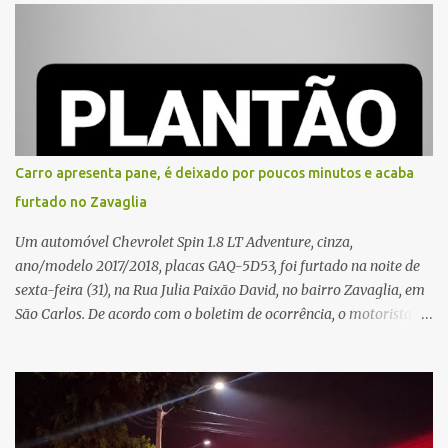
e, em seguida, passou a gritar em frente ao prédio, chamando a
atenção de moradores e de pessoas que estavam nas
proximidades. Ainda conforme o registro policial, a vítima relatou
que, ao receber a entrega, voltou a ser ofendida com palavras de
baixo calão e insultos. Ela informou à Polícia Civil que mora
sozinha e que se sentiu ameaçada, coagida e humilhada com a
situação. Fonte: São Carlos Agora
Carro apresenta pane, é deixado por poucos minutos e acaba
furtado no Zavaglia
Um automóvel Chevrolet Spin 1.8 LT Adventure, cinza,
ano/modelo 2017/2018, placas GAQ-5D53, foi furtado na noite de
sexta-feira (31), na Rua Julia Paixão David, no bairro Zavaglia, em
São Carlos. De acordo com o boletim de ocorrência, o motorista
seguia pela via quando o veículo apresentou uma pane elétrica no
painel, deixando de funcionar e impossibilitando uma nova
partida. Ainda segundo o registro policial, o condutor estacionou o
carro, certificou-se de que todas as portas estavam trancadas,
permaneceu com a chave de ignição e se ausentou do local por