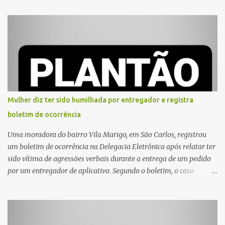
Mulher diz ter sido humilhada por entregador e registra
boletim de ocorrência
Uma moradora do bairro Vila Marigo, em São Carlos, registrou
um boletim de ocorrência na Delegacia Eletrônica após relatar ter
sido vítima de agressões verbais durante a entrega de um pedido
por um entregador de aplicativo. Segundo o boletim, o caso
ocorreu por volta das 17h de sexta-feira (31). A mulher afirmou
que o entregador teria acionado o interfone de forma equivocada
e, em seguida, passou a gritar em frente ao prédio, chamando a
atenção de moradores e de pessoas que estavam nas