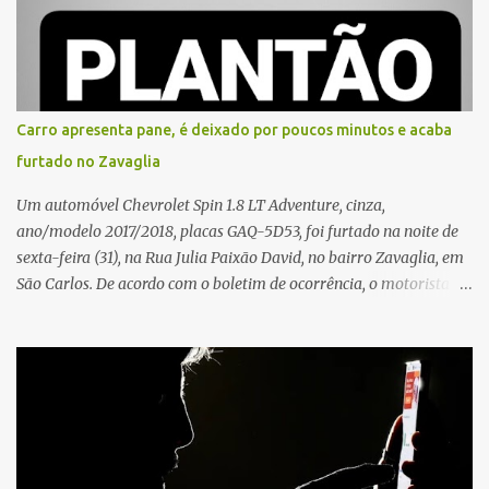
proximidades. Ainda conforme o registro policial, a vítima relatou
que, ao receber a entrega, voltou a ser ofendida com palavras de
baixo calão e insultos. Ela informou à Polícia Civil que mora
sozinha e que se sentiu ameaçada, coagida e humilhada com a
situação. Fonte: São Carlos Agora
Carro apresenta pane, é deixado por poucos minutos e acaba
furtado no Zavaglia
Um automóvel Chevrolet Spin 1.8 LT Adventure, cinza,
ano/modelo 2017/2018, placas GAQ-5D53, foi furtado na noite de
sexta-feira (31), na Rua Julia Paixão David, no bairro Zavaglia, em
São Carlos. De acordo com o boletim de ocorrência, o motorista
seguia pela via quando o veículo apresentou uma pane elétrica no
painel, deixando de funcionar e impossibilitando uma nova
partida. Ainda segundo o registro policial, o condutor estacionou o
carro, certificou-se de que todas as portas estavam trancadas,
permaneceu com a chave de ignição e se ausentou do local por
cerca de dez minutos para buscar ajuda. Ao retornar, constatou
que o automóvel havia desaparecido. A vítima realizou buscas