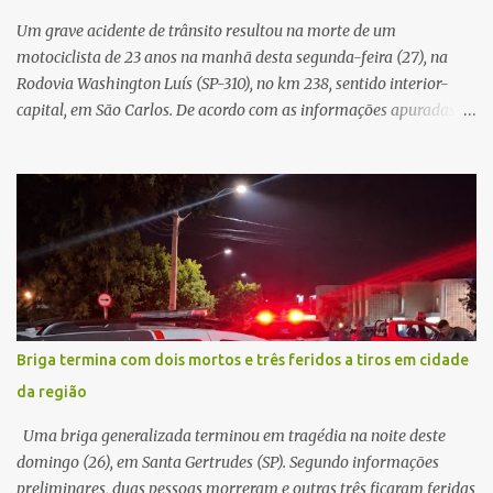
novamente contato com o suposto gerente, mas não obteve
Um grave acidente de trânsito resultou na morte de um
resposta. Na segunda-fe...
motociclista de 23 anos na manhã desta segunda-feira (27), na
Rodovia Washington Luís (SP-310), no km 238, sentido interior-
capital, em São Carlos. De acordo com as informações apuradas no
local, a vítima conduzia uma motocicleta quando acabou colidindo
na traseira de um Jeep Renegade. Segundo relato da condutora do
veículo, o trânsito estava lento e congestionado devido a obras
realizadas na rodovia, momento em que ocorreu o impacto. Com
a violência da colisão, o motociclista foi arremessado ao solo.
Testemunhas relataram que o capacete teria se desprendido
durante o acidente. O jovem sofreu ferimentos gravíssimos e
morreu ainda no local. Equipes de resgate e de atendimento da
concessionária responsável pela rodovia foram acionadas e
Briga termina com dois mortos e três feridos a tiros em cidade
realizaram a sinalização da via, além de prestarem socorro à
da região
vítima. No entanto, o óbito foi constatado ainda no local do
acidente. A Polícia Militar Rodoviária compareceu para o registro
Uma briga generalizada terminou em tragédia na noite deste
da ocorrência...
domingo (26), em Santa Gertrudes (SP). Segundo informações
preliminares, duas pessoas morreram e outras três ficaram feridas