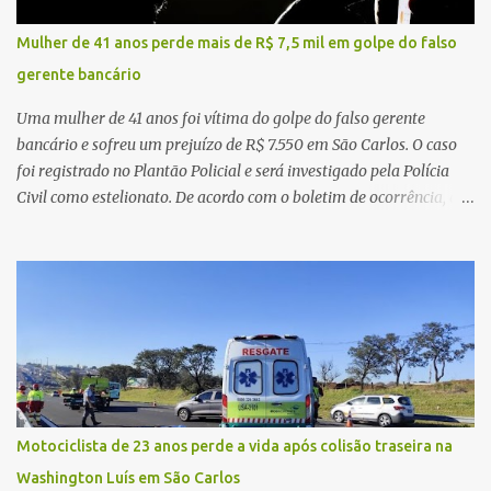
pelas imediações, mas não conseguiu localizar o veículo.
Conforme o boletim, um menino de aproximadamente 10 anos
Mulher de 41 anos perde mais de R$ 7,5 mil em golpe do falso
relatou ter visto a Spin passando pelo local fazendo um forte ruído,
gerente bancário
característica compatível com o problema mecânico que o veículo
já apresentava antes do furto. O carro possui seguro e, segundo a
Uma mulher de 41 anos foi vítima do golpe do falso gerente
v...
bancário e sofreu um prejuízo de R$ 7.550 em São Carlos. O caso
foi registrado no Plantão Policial e será investigado pela Polícia
Civil como estelionato. De acordo com o boletim de ocorrência, a
vítima recebeu contato pelo WhatsApp de um homem que
afirmava ser o novo gerente da conta bancária da empresa. O
suspeito alegou que seria necessário atualizar o cadastro da conta
e passou a orientar a vítima sobre os procedimentos que deveriam
ser realizados. Dias depois, o golpista enviou um documento em
PDF simulando uma comunicação oficial da instituição financeira.
Na sequência, entrou em contato por telefone e encaminhou um
link, orientando a vítima a acessá-lo pelo computador para
concluir a suposta atualização cadastral. Após realizar o
Motociclista de 23 anos perde a vida após colisão traseira na
procedimento, a conta bancária ficou bloqueada por algumas
Washington Luís em São Carlos
horas. Sem conseguir acessar o sistema, a vítima tentou