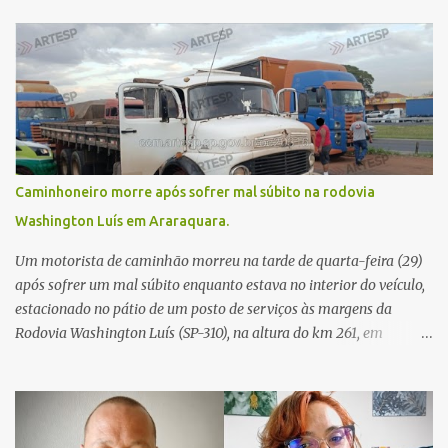
Caminhoneiro morre após sofrer mal súbito na rodovia
Washington Luís em Araraquara.
Um motorista de caminhão morreu na tarde de quarta-feira (29)
após sofrer um mal súbito enquanto estava no interior do veículo,
estacionado no pátio de um posto de serviços às margens da
Rodovia Washington Luís (SP-310), na altura do km 261, em
Araraquara. De acordo com informações da Artesp, a
concessionária foi acionada por meio do telefone 0800 após
relatos de que havia um condutor inconsciente dentro de um
caminhão. Equipes de resgate foram rapidamente deslocadas ao