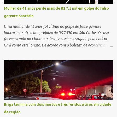
de demandas crescentes e recursos necessariamente limitados, a
Mulher de 41 anos perde mais de R$ 7,5 mil em golpe do falso
principal missão da gestão pública não é apenas investir mais,
gerente bancário
mas decidir melhor onde investir para produzir o maior benefício
possível à população. Essa reflexão encontra respaldo tanto na
Uma mulher de 41 anos foi vítima do golpe do falso gerente
teoria da admini...
bancário e sofreu um prejuízo de R$ 7.550 em São Carlos. O caso
foi registrado no Plantão Policial e será investigado pela Polícia
Civil como estelionato. De acordo com o boletim de ocorrência, a
vítima recebeu contato pelo WhatsApp de um homem que
afirmava ser o novo gerente da conta bancária da empresa. O
suspeito alegou que seria necessário atualizar o cadastro da conta
e passou a orientar a vítima sobre os procedimentos que deveriam
ser realizados. Dias depois, o golpista enviou um documento em
PDF simulando uma comunicação oficial da instituição financeira.
Na sequência, entrou em contato por telefone e encaminhou um
link, orientando a vítima a acessá-lo pelo computador para
concluir a suposta atualização cadastral. Após realizar o
Briga termina com dois mortos e três feridos a tiros em cidade
procedimento, a conta bancária ficou bloqueada por algumas
da região
horas. Sem conseguir acessar o sistema, a vítima tentou