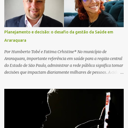
local e encontraram a vítima em parada cardiorrespiratória. Os
socorristas iniciaram imediatamente as manobras de reanimação
cardiopulmonar (RCP), porém, apesar de todos os esforços, o
motorista não respondeu aos procedimentos. Às 17h03, médicos
da Unidade de Suporte Avançado constataram o óbito da vítima.
Planejamento e decisão: o desafio da gestão da Saúde em
Fonte: São Carlos Agora
Araraquara
Por Humberto Tobé e Fatima Crhistine* No município de
Araraquara, importante referência em saúde para a região central
do Estado de São Paulo, administrar a rede pública significa tomar
decisões que impactam diariamente milhares de pessoas. A cidade
concentra hospitais, unidades especializadas e serviços de média e
alta complexidade que atendem pacientes não apenas do
município, mas também de diversas cidades do entorno,
ampliando significativamente a responsabilidade da gestão sobre
o Sistema Único de Saúde (SUS). Nos últimos anos, o Governo
Federal tem ampliado investimentos destinados ao fortalecimento
da atenção básica, da infraestrutura hospitalar e da
regionalização dos serviços de saúde. Entretanto, em um cenário