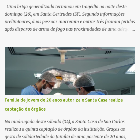
novamente contato com o suposto gerente, mas não obteve
Uma briga generalizada terminou em tragédia na noite deste
resposta. Na segunda-fe...
domingo (26), em Santa Gertrudes (SP). Segundo informações
preliminares, duas pessoas morreram e outras três ficaram feridas
após disparos de arma de fogo nas proximidades de uma adega. O
caso aconteceu por volta das 20h40, na região da Avenida João
Vitte. De acordo com as primeiras informações, a confusão teria
começado dentro do estabelecimento e se estendido para a área
externa, quando dois homens armados passaram a efetuar
diversos disparos. Duas vítimas morreram ainda no local. Outras
três pessoas foram baleadas e socorridas. Até o momento, não
foram divulgadas informações oficiais sobre o estado de saúde dos
feridos. Equipes da Polícia Militar de Santa Gertrudes atenderam a
ocorrência e isolaram a área para o trabalho da perícia. Até a
Família de jovem de 20 anos autoriza e Santa Casa realiza
última atualização, nenhum suspeito havia sido preso. A Polícia
captação de órgãos
Civil investigará a motivação da briga, a autoria dos disparos e as
circunstâncias do crime. A ocorrência segue em anda...
Na madrugada deste sábado (04), a Santa Casa de São Carlos
realizou a quinta captação de órgãos da instituição. Graças ao
gesto de solidariedade da família de uma paciente de 20 anos,