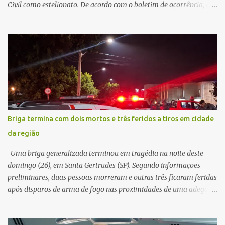
Civil como estelionato. De acordo com o boletim de ocorrência, a
vítima recebeu contato pelo WhatsApp de um homem que
afirmava ser o novo gerente da conta bancária da empresa. O
suspeito alegou que seria necessário atualizar o cadastro da conta
e passou a orientar a vítima sobre os procedimentos que deveriam
ser realizados. Dias depois, o golpista enviou um documento em
PDF simulando uma comunicação oficial da instituição financeira.
Na sequência, entrou em contato por telefone e encaminhou um
link, orientando a vítima a acessá-lo pelo computador para
concluir a suposta atualização cadastral. Após realizar o
Briga termina com dois mortos e três feridos a tiros em cidade
procedimento, a conta bancária ficou bloqueada por algumas
da região
horas. Sem conseguir acessar o sistema, a vítima tentou
novamente contato com o suposto gerente, mas não obteve
Uma briga generalizada terminou em tragédia na noite deste
resposta. Na segunda-fe...
domingo (26), em Santa Gertrudes (SP). Segundo informações
preliminares, duas pessoas morreram e outras três ficaram feridas
após disparos de arma de fogo nas proximidades de uma adega. O
caso aconteceu por volta das 20h40, na região da Avenida João
Vitte. De acordo com as primeiras informações, a confusão teria