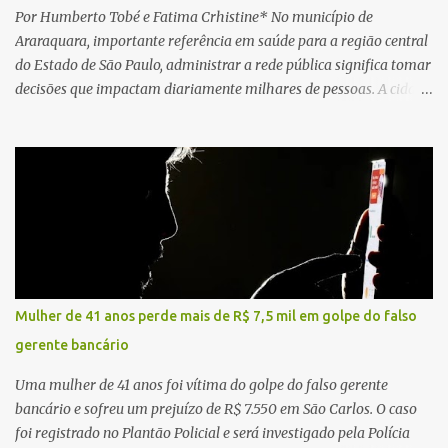
Por Humberto Tobé e Fatima Crhistine* No município de
Araraquara, importante referência em saúde para a região central
do Estado de São Paulo, administrar a rede pública significa tomar
decisões que impactam diariamente milhares de pessoas. A cidade
concentra hospitais, unidades especializadas e serviços de média e
alta complexidade que atendem pacientes não apenas do
município, mas também de diversas cidades do entorno,
ampliando significativamente a responsabilidade da gestão sobre
o Sistema Único de Saúde (SUS). Nos últimos anos, o Governo
Federal tem ampliado investimentos destinados ao fortalecimento
da atenção básica, da infraestrutura hospitalar e da
regionalização dos serviços de saúde. Entretanto, em um cenário
de demandas crescentes e recursos necessariamente limitados, a
Mulher de 41 anos perde mais de R$ 7,5 mil em golpe do falso
principal missão da gestão pública não é apenas investir mais,
gerente bancário
mas decidir melhor onde investir para produzir o maior benefício
possível à população. Essa reflexão encontra respaldo tanto na
Uma mulher de 41 anos foi vítima do golpe do falso gerente
teoria da admini...
bancário e sofreu um prejuízo de R$ 7.550 em São Carlos. O caso
foi registrado no Plantão Policial e será investigado pela Polícia