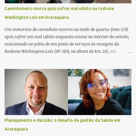
Caminhoneiro morre após sofrer mal súbito na rodovia
Washington Luís em Araraquara.
Um motorista de caminhão morreu na tarde de quarta-feira (29)
após sofrer um mal súbito enquanto estava no interior do veículo,
estacionado no pátio de um posto de serviços às margens da
Rodovia Washington Luís (SP-310), na altura do km 261, em
Araraquara. De acordo com informações da Artesp, a
concessionária foi acionada por meio do telefone 0800 após
relatos de que havia um condutor inconsciente dentro de um
caminhão. Equipes de resgate foram rapidamente deslocadas ao
local e encontraram a vítima em parada cardiorrespiratória. Os
socorristas iniciaram imediatamente as manobras de reanimação
cardiopulmonar (RCP), porém, apesar de todos os esforços, o
motorista não respondeu aos procedimentos. Às 17h03, médicos
da Unidade de Suporte Avançado constataram o óbito da vítima.
Planejamento e decisão: o desafio da gestão da Saúde em
Fonte: São Carlos Agora
Araraquara