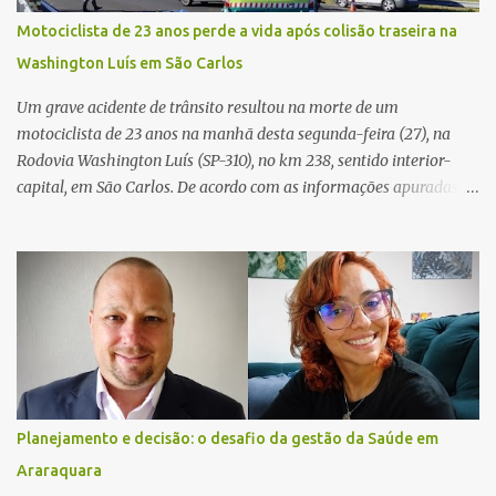
ocorrência e isolaram a área para o trabalho da perícia. Até a
Motociclista de 23 anos perde a vida após colisão traseira na
última atualização, nenhum suspeito havia sido preso. A Polícia
Washington Luís em São Carlos
Civil investigará a motivação da briga, a autoria dos disparos e as
circunstâncias do crime. A ocorrência segue em anda...
Um grave acidente de trânsito resultou na morte de um
motociclista de 23 anos na manhã desta segunda-feira (27), na
Rodovia Washington Luís (SP-310), no km 238, sentido interior-
capital, em São Carlos. De acordo com as informações apuradas no
local, a vítima conduzia uma motocicleta quando acabou colidindo
na traseira de um Jeep Renegade. Segundo relato da condutora do
veículo, o trânsito estava lento e congestionado devido a obras
realizadas na rodovia, momento em que ocorreu o impacto. Com
a violência da colisão, o motociclista foi arremessado ao solo.
Testemunhas relataram que o capacete teria se desprendido
durante o acidente. O jovem sofreu ferimentos gravíssimos e
morreu ainda no local. Equipes de resgate e de atendimento da
concessionária responsável pela rodovia foram acionadas e
Planejamento e decisão: o desafio da gestão da Saúde em
realizaram a sinalização da via, além de prestarem socorro à
Araraquara
vítima. No entanto, o óbito foi constatado ainda no local do