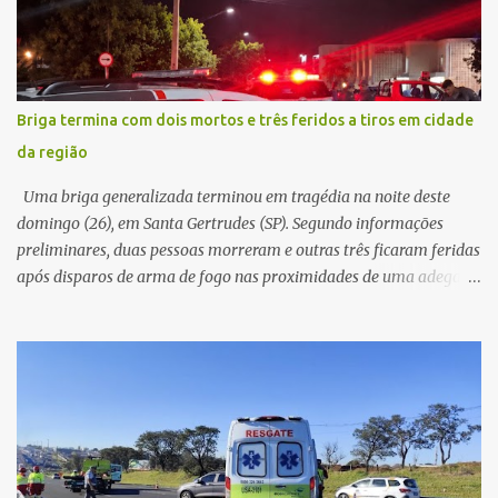
permaneceu com a chave de ignição e se ausentou do local por
cerca de dez minutos para buscar ajuda. Ao retornar, constatou
que o automóvel havia desaparecido. A vítima realizou buscas
pelas imediações, mas não conseguiu localizar o veículo.
Conforme o boletim, um menino de aproximadamente 10 anos
Briga termina com dois mortos e três feridos a tiros em cidade
relatou ter visto a Spin passando pelo local fazendo um forte ruído,
da região
característica compatível com o problema mecânico que o veículo
já apresentava antes do furto. O carro possui seguro e, segundo a
Uma briga generalizada terminou em tragédia na noite deste
v...
domingo (26), em Santa Gertrudes (SP). Segundo informações
preliminares, duas pessoas morreram e outras três ficaram feridas
após disparos de arma de fogo nas proximidades de uma adega. O
caso aconteceu por volta das 20h40, na região da Avenida João
Vitte. De acordo com as primeiras informações, a confusão teria
começado dentro do estabelecimento e se estendido para a área
externa, quando dois homens armados passaram a efetuar
diversos disparos. Duas vítimas morreram ainda no local. Outras
três pessoas foram baleadas e socorridas. Até o momento, não
foram divulgadas informações oficiais sobre o estado de saúde dos
feridos. Equipes da Polícia Militar de Santa Gertrudes atenderam a