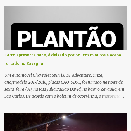
que o entregador teria acionado o interfone de forma equivocada
e, em seguida, passou a gritar em frente ao prédio, chamando a
atenção de moradores e de pessoas que estavam nas
proximidades. Ainda conforme o registro policial, a vítima relatou
que, ao receber a entrega, voltou a ser ofendida com palavras de
baixo calão e insultos. Ela informou à Polícia Civil que mora
sozinha e que se sentiu ameaçada, coagida e humilhada com a
situação. Fonte: São Carlos Agora
Carro apresenta pane, é deixado por poucos minutos e acaba
furtado no Zavaglia
Um automóvel Chevrolet Spin 1.8 LT Adventure, cinza,
ano/modelo 2017/2018, placas GAQ-5D53, foi furtado na noite de
sexta-feira (31), na Rua Julia Paixão David, no bairro Zavaglia, em
São Carlos. De acordo com o boletim de ocorrência, o motorista
seguia pela via quando o veículo apresentou uma pane elétrica no
painel, deixando de funcionar e impossibilitando uma nova
partida. Ainda segundo o registro policial, o condutor estacionou o
carro, certificou-se de que todas as portas estavam trancadas,