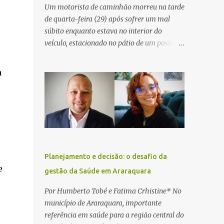
Um motorista de caminhão morreu na tarde
de quarta-feira (29) após sofrer um mal
súbito enquanto estava no interior do
veículo, estacionado no pátio de um posto de
serviços às margens da Rodovia Washington
Luís (SP-310), na altura do km 261, em
a
Araraquara. De acordo com informações da
Artesp, a concessionária foi acionada por
meio do telefone 0800 após relatos de que
havia um condutor inconsciente dentro de
um caminhão. Equipes de resgate foram
rapidamente deslocadas ao local e
encontraram a vítima em parada
Planejamento e decisão: o desafio da
cardiorrespiratória. Os socorristas iniciaram
e
gestão da Saúde em Araraquara
imediatamente as manobras de reanimação
cardiopulmonar (RCP), porém, apesar de
Por Humberto Tobé e Fatima Crhistine* No
todos os esforços, o motorista não
município de Araraquara, importante
respondeu aos procedimentos. Às 17h03,
referência em saúde para a região central do
médicos da Unidade de Suporte Avançado