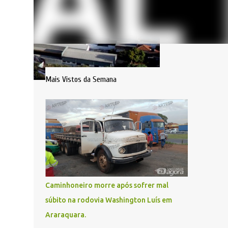
Mais Vistos da Semana
Caminhoneiro morre após sofrer mal
súbito na rodovia Washington Luís em
Araraquara.