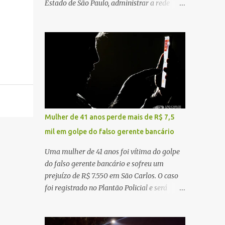
Estado de São Paulo, administrar a rede
constataram o óbito da vítima. Fonte: São
pública significa tomar decisões que
Carlos Agora
impactam diariamente milhares de pessoas.
A cidade concentra hospitais, unidades
especializadas e serviços de média e alta
complexidade que atendem pacientes não
apenas do município, mas também de
diversas cidades do entorno, ampliando
significativamente a responsabilidade da
gestão sobre o Sistema Único de Saúde
Mulher de 41 anos perde mais de R$ 7,5
(SUS). Nos últimos anos, o Governo Federal
mil em golpe do falso gerente bancário
tem ampliado investimentos destinados ao
fortalecimento da atenção básica, da
Uma mulher de 41 anos foi vítima do golpe
infraestrutura hospitalar e da
do falso gerente bancário e sofreu um
regionalização dos serviços de saúde.
prejuízo de R$ 7.550 em São Carlos. O caso
Entretanto, em um cenário de demandas
foi registrado no Plantão Policial e será
crescentes e recursos necessariamente
investigado pela Polícia Civil como
limitados, a principal missão da gestão
estelionato. De acordo com o boletim de
pública não é apenas investir mais, mas
ocorrência, a vítima recebeu contato pelo