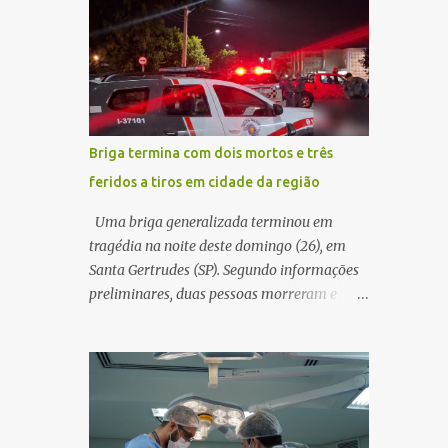
decidir melhor onde investir para produzir o
WhatsApp de um homem que afirmava ser
maior benefício possível à população. Essa
o novo gerente da conta bancária da
reflexão encontra respaldo tanto na teoria
empresa. O suspeito alegou que seria
da admini...
necessário atualizar o cadastro da conta e
passou a orientar a vítima sobre os
procedimentos que deveriam ser realizados.
Briga termina com dois mortos e três
Dias depois, o golpista enviou um
feridos a tiros em cidade da região
documento em PDF simulando uma
comunicação oficial da instituição
Uma briga generalizada terminou em
financeira. Na sequência, entrou em contato
tragédia na noite deste domingo (26), em
por telefone e encaminhou um link,
Santa Gertrudes (SP). Segundo informações
orientando a vítima a acessá-lo pelo
preliminares, duas pessoas morreram e
computador para concluir a suposta
outras três ficaram feridas após disparos de
atualização cadastral. Após realizar o
arma de fogo nas proximidades de uma
procedimento, a conta bancária ficou
adega. O caso aconteceu por volta das
bloqueada por algumas horas. Sem
20h40, na região da Avenida João Vitte. De
conseguir acessar o sistema, a vítima tentou
acordo com as primeiras informações, a
novamente contato com o suposto gerente,
confusão teria começado dentro do