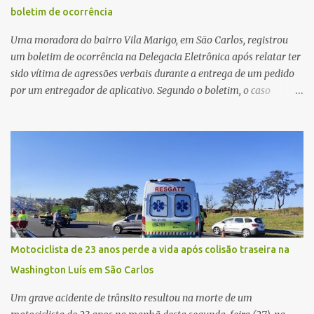
última atualização, nenhum suspeito havia sido preso. A Polícia
boletim de ocorrência
Civil investigará a motivação da briga, a autoria dos disparos e as
circunstâncias do crime. A ocorrência segue em anda...
Uma moradora do bairro Vila Marigo, em São Carlos, registrou
um boletim de ocorrência na Delegacia Eletrônica após relatar ter
sido vítima de agressões verbais durante a entrega de um pedido
por um entregador de aplicativo. Segundo o boletim, o caso
ocorreu por volta das 17h de sexta-feira (31). A mulher afirmou
que o entregador teria acionado o interfone de forma equivocada
e, em seguida, passou a gritar em frente ao prédio, chamando a
atenção de moradores e de pessoas que estavam nas
proximidades. Ainda conforme o registro policial, a vítima relatou
que, ao receber a entrega, voltou a ser ofendida com palavras de
baixo calão e insultos. Ela informou à Polícia Civil que mora
sozinha e que se sentiu ameaçada, coagida e humilhada com a
situação. Fonte: São Carlos Agora
Motociclista de 23 anos perde a vida após colisão traseira na
Washington Luís em São Carlos
Um grave acidente de trânsito resultou na morte de um