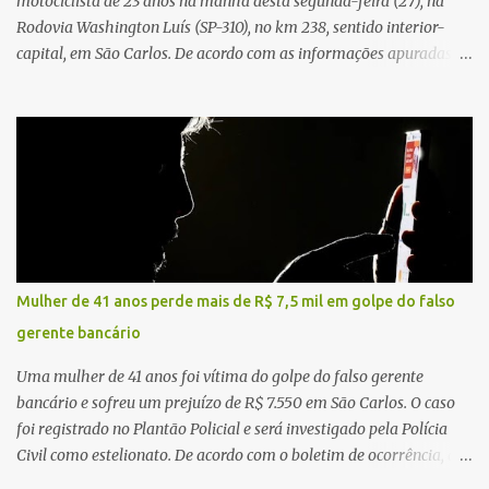
motociclista de 23 anos na manhã desta segunda-feira (27), na
Rodovia Washington Luís (SP-310), no km 238, sentido interior-
capital, em São Carlos. De acordo com as informações apuradas no
local, a vítima conduzia uma motocicleta quando acabou colidindo
na traseira de um Jeep Renegade. Segundo relato da condutora do
veículo, o trânsito estava lento e congestionado devido a obras
realizadas na rodovia, momento em que ocorreu o impacto. Com
a violência da colisão, o motociclista foi arremessado ao solo.
Testemunhas relataram que o capacete teria se desprendido
durante o acidente. O jovem sofreu ferimentos gravíssimos e
morreu ainda no local. Equipes de resgate e de atendimento da
concessionária responsável pela rodovia foram acionadas e
Mulher de 41 anos perde mais de R$ 7,5 mil em golpe do falso
realizaram a sinalização da via, além de prestarem socorro à
gerente bancário
vítima. No entanto, o óbito foi constatado ainda no local do
acidente. A Polícia Militar Rodoviária compareceu para o registro
Uma mulher de 41 anos foi vítima do golpe do falso gerente
da ocorrência...
bancário e sofreu um prejuízo de R$ 7.550 em São Carlos. O caso
foi registrado no Plantão Policial e será investigado pela Polícia
Civil como estelionato. De acordo com o boletim de ocorrência, a
vítima recebeu contato pelo WhatsApp de um homem que