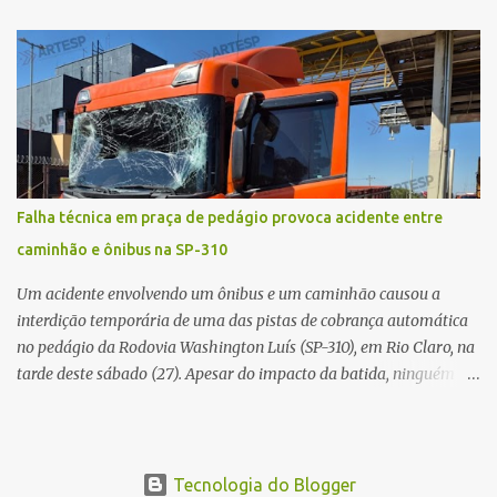
afirmava ser o novo gerente da conta bancária da empresa. O
suspeito alegou que seria necessário atualizar o cadastro da conta
e passou a orientar a vítima sobre os procedimentos que deveriam
ser realizados. Dias depois, o golpista enviou um documento em
PDF simulando uma comunicação oficial da instituição financeira.
Na sequência, entrou em contato por telefone e encaminhou um
link, orientando a vítima a acessá-lo pelo computador para
concluir a suposta atualização cadastral. Após realizar o
Falha técnica em praça de pedágio provoca acidente entre
procedimento, a conta bancária ficou bloqueada por algumas
caminhão e ônibus na SP-310
horas. Sem conseguir acessar o sistema, a vítima tentou
novamente contato com o suposto gerente, mas não obteve
Um acidente envolvendo um ônibus e um caminhão causou a
resposta. Na segunda-fe...
interdição temporária de uma das pistas de cobrança automática
no pedágio da Rodovia Washington Luís (SP-310), em Rio Claro, na
tarde deste sábado (27). Apesar do impacto da batida, ninguém
ficou ferido. A ocorrência foi registrada por volta das 12h16, no
quilômetro 182, sentido norte. Segundo informações do Centro de
Controle Operacional (CCO) da concessionária Eixo SP, o acidente
aconteceu devido a uma falha técnica na praça de cobrança.
Tecnologia do Blogger